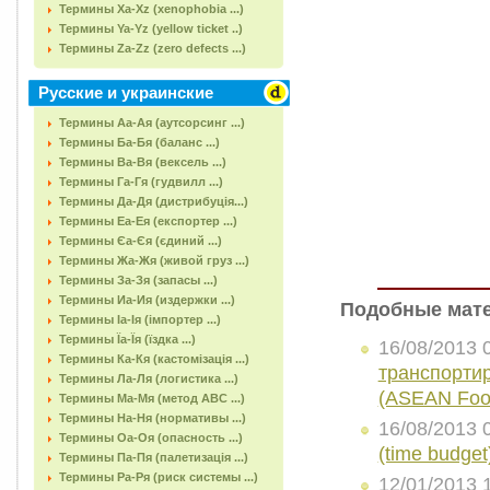
Термины Xa-Xz (xenophobia ...)
Термины Ya-Yz (yellow ticket ..)
Термины Za-Zz (zero defects ...)
Русские и украинские
Термины Аа-Ая (аутсорсинг ...)
Термины Ба-Бя (баланс ...)
Термины Ва-Вя (вексель ...)
Термины Га-Гя (гудвилл ...)
Термины Да-Дя (дистрибуція...)
Термины Еа-Ея (експортер ...)
Термины Єа-Єя (єдиний ...)
Термины Жа-Жя (живой груз ...)
Термины За-Зя (запасы ...)
Термины Иа-Ия (издержки ...)
Подобные мат
Термины Іа-Ія (імпортер ...)
Термины Їа-Їя (їздка ...)
16/08/2013 
Термины Ка-Кя (кастомізація ...)
транспорти
Термины Ла-Ля (логистика ...)
(ASEAN Food
Термины Ма-Мя (метод АВС ...)
Термины На-Ня (нормативы ...)
16/08/2013 
Термины Оа-Оя (опасность ...)
(time budget
Термины Па-Пя (палетизація ...)
Термины Ра-Ря (риск системы ...)
12/01/2013 