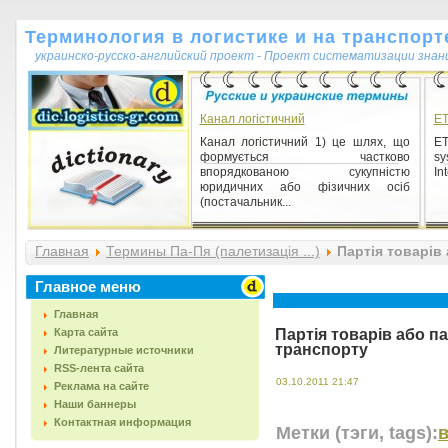
Терминология в логистике и на транспорт
украинско-русско-английский проект - Проект систематизации знан
Канал логістичний
E
Канал логістичний 1) це шлях, що
ET
формується частково
sy
впорядкованою сукупністю
In
юридичних або фізичних осіб
(постачальник...
Главная
Термины Па-Пя (палетизація ...)
Партія товарів
Главное меню
Главная
Карта сайта
Партія товарів або п
транспорту
Литературные источники
RSS-лента сайта
03.10.2011 21:47
Реклама на сайте
Наши баннеры
Контактная информация
Метки (тэги, tags):