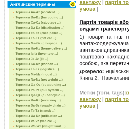
вантажу
|
партія т
Английские термины
умова
|
Термины Aa-Az (accident ...)
Термины Ba-Bz (bar coding ...)
Партія товарів
або
Термины Ca-Cz (cabotage ...)
видами транспорт
Термины Da-Dz (distribution ...)
Термины Ea-Ez (euro-pallet ...)
1)
товари та інші 
Термины Fa-Fz (flat car ...)
вантажоодержувача
Термины Ga-Gz (groupage ...)
Термины Ha-Hz (home delivery ..)
вантажовідправник
Термины Ia-Iz (inventory ...)
поштовою накладно
Термины Ja-Jz (jit ...)
особою, яка перетин
Термины Ka-Kz (kanban ...)
Термины La-Lz (logistics ...)
Джерело:
Яцківськи
Термины Ma-Mz (modal ...)
Книга 2. Навчальний 
Термины Na-Nz (net weight ...)
Термины Oa-Oz (outsoursing ...)
Термины Pa-Pz (pull system ...)
Метки (тэги, tags):
Термины Qa-Qz (quadricycle ...)
вантажу
|
партія т
Термины Ra-Rz (reversing ...)
умова
|
Термины Sa-Sz (supply chain ...)
Термины Ta-Tz (transit ...)
Термины Ua-Uz (utilization ...)
Термины Va-Vz (vehicle ...)
Термины Wa-Wz (weight limit ...)