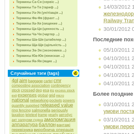
Термины Са-Ся (сервіс ...)
14/03/2012 
Термины Та-Тя (тариф ...)
железнодоро
Термины Уа-Уя (унітізація ...)
Термины Фа-Фя (фрахт ...)
Railway Tran
Термины Ха-Хя (хищение ...)
30/01/2012 
Термины Ца-Ця (ценность ...)
Термины Ча-Чя (чартер ...)
Последние пох
Термины Ша-Шя (штабелер ...)
Термины Ща-Щя (щільність ...)
05/10/2011 
Термины Эа-Эя (экономика ...)
Термины Юа-Юя (юнискан ...)
04/10/2011 
Термины Яа-Яя (ящик ...)
04/10/2011 
Случайные тэги (tags)
04/10/2011 
4pl
aim
cmr
baggage
cartel
04/10/2011 
composting association
contingency
crossed
esa
stock
deq
eu
excess stock
Более поздние
expenses
grid
global
exit
micro
national
networking
pockets
powers
03/10/2011 
released value
quantity supplied
seriously
salmonella
умови пост
ring fencing
taxation
teletext
tramp
yearly
автобус
03/10/2011 
амоломгация
акт загрузки судна
баллон
аппаратура
вантажі
умови пере
виробнича операція
перевізника