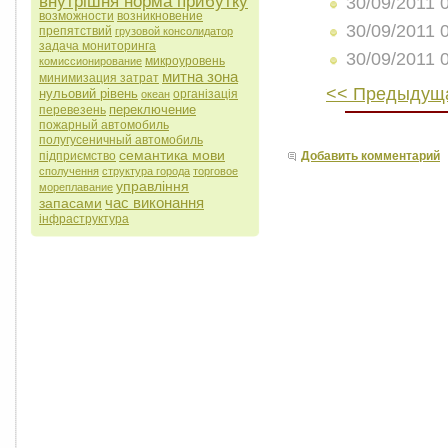
внутрішня норма прибутку
30/09/2011 
возможности
возникновение
30/09/2011 
препятствий
грузовой консолидатор
задача мониторинга
30/09/2011 
микроуровень
комиссионирование
митна зона
минимизация затрат
<< Предыдуща
нульовий рівень
організація
океан
переключение
перевезень
пожарный автомобиль
полугусеничный автомобиль
семантика мови
підприємство
Добавить комментарий
сполучення
структура города
торговое
управління
мореплавание
час виконання
запасами
інфраструктура