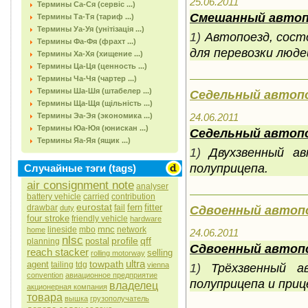
25.06.2011
Термины Са-Ся (сервіс ...)
Смешанный автоп
Термины Та-Тя (тариф ...)
Термины Уа-Уя (унітізація ...)
1)
Автопоезд, сост
Термины Фа-Фя (фрахт ...)
для перевозки людей
Термины Ха-Хя (хищение ...)
Термины Ца-Ця (ценность ...)
Термины Ча-Чя (чартер ...)
Термины Ша-Шя (штабелер ...)
Седельный автоп
Термины Ща-Щя (щільність ...)
24.06.2011
Термины Эа-Эя (экономика ...)
Термины Юа-Юя (юнискан ...)
Седельный автоп
Термины Яа-Яя (ящик ...)
1)
Двухзвенный а
полуприцепа
.
Случайные тэги (tags)
air consignment note
analyser
battery vehicle
carried
contribution
eurostat
fern
fitter
Сдвоенный автоп
drawbar
fail
duty
four stroke
friendly vehicle
hardware
mnc
lineside
mbo
network
home
24.06.2011
nlsc
profile
qff
postal
planning
Сдвоенный автоп
reach stacker
selling
rolling motorway
ultra
towpath
agent
tailing
tdg
1)
Трёхзвенный а
vienna
convention
авиационное предприятие
полуприцепа и приц
владелец
акционерная компания
товара
вышка
грузополучатель