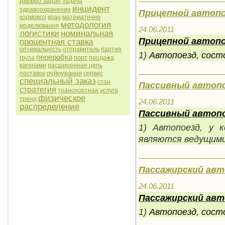
дерево задач
задача
инцидент
здравоохранение
Прицепной автоп
кормовоз
кран
математичне
методология
моделювання
24.06.2011
логистики
номинальная
Прицепной автоп
процентная ставка
оптимальність
отправитель
партия
1)
Автопоезд, сост
переробка
порт
груза
продажа
вагонами
расширенная цепь
руйнування
поставок
сервис
специальный заказ
стан
Пассивный автоп
стратегия
транспортная услуга
физическое
тренд
24.06.2011
распределение
Пассивный автоп
1) Автопоезд, у 
являются ведущими
Пассажирский авт
24.06.2011
Пассажирский авт
1)
Автопоезд, сост