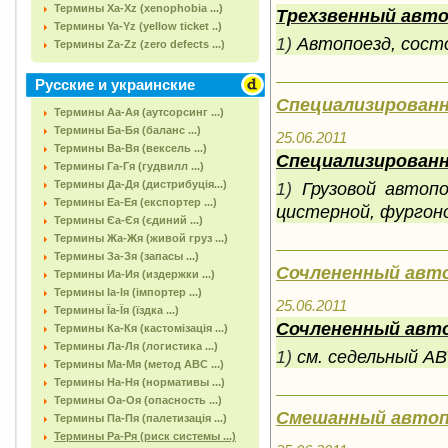
Термины Xa-Xz (xenophobia ...)
Трехзвенный авто
Термины Ya-Yz (yellow ticket ..)
1)
Автопоезд, состо
Термины Za-Zz (zero defects ...)
Русские и украинские
Специализирован
Термины Аа-Ая (аутсорсинг ...)
Термины Ба-Бя (баланс ...)
25.06.2011
Термины Ва-Вя (вексель ...)
Специализирован
Термины Га-Гя (гудвилл ...)
1)
Грузовой автоп
Термины Да-Дя (дистрибуція...)
Термины Еа-Ея (експортер ...)
цистерной, фургон
Термины Єа-Єя (єдиний ...)
Термины Жа-Жя (живой груз ...)
Термины За-Зя (запасы ...)
Сочлененный авт
Термины Иа-Ия (издержки ...)
Термины Іа-Ія (імпортер ...)
25.06.2011
Термины Їа-Їя (їздка ...)
Сочлененный авт
Термины Ка-Кя (кастомізація ...)
Термины Ла-Ля (логистика ...)
1)
см. седельный А
Термины Ма-Мя (метод АВС ...)
Термины На-Ня (нормативы ...)
Термины Оа-Оя (опасность ...)
Смешанный автоп
Термины Па-Пя (палетизація ...)
Термины Ра-Ря (риск системы ...)