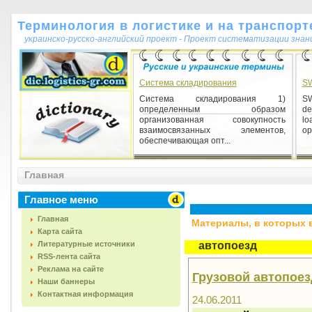
Терминология в логистике и на транспорт
украинско-русско-английский проект - Проект систематизации знан
Система складирования
S
Система складирования 1)
SW
определенным образом
de
организованная совокупность
lo
взаимосвязанных элементов,
op
обеспечивающая опт...
Главная
Главное меню
Главная
Материалы, в которых вс
Карта сайта
Литературные источники
автопоезд
RSS-лента сайта
Реклама на сайте
Грузовой автопоез
Наши баннеры
Контактная информация
24.06.2011