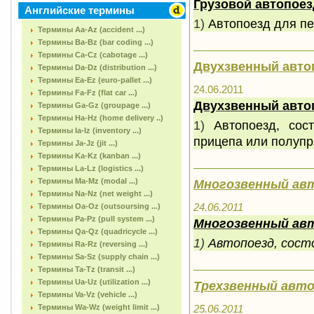
Грузовой автопоез
Английские термины
1)
Автопоезд для пе
Термины Aa-Az (accident ...)
Термины Ba-Bz (bar coding ...)
Термины Ca-Cz (cabotage ...)
Двухзвенный авто
Термины Da-Dz (distribution ...)
Термины Ea-Ez (euro-pallet ...)
24.06.2011
Термины Fa-Fz (flat car ...)
Двухзвенный авто
Термины Ga-Gz (groupage ...)
Термины Ha-Hz (home delivery ..)
1)
Автопоезд, сос
Термины Ia-Iz (inventory ...)
прицепа или полуп
Термины Ja-Jz (jit ...)
Термины Ka-Kz (kanban ...)
Термины La-Lz (logistics ...)
Термины Ma-Mz (modal ...)
Многозвенный ав
Термины Na-Nz (net weight ...)
24.06.2011
Термины Oa-Oz (outsoursing ...)
Термины Pa-Pz (pull system ...)
Многозвенный ав
Термины Qa-Qz (quadricycle ...)
1)
Автопоезд, состо
Термины Ra-Rz (reversing ...)
Термины Sa-Sz (supply chain ...)
Термины Ta-Tz (transit ...)
Термины Ua-Uz (utilization ...)
Трехзвенный авто
Термины Va-Vz (vehicle ...)
Термины Wa-Wz (weight limit ...)
25.06.2011