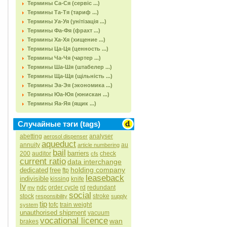
Термины Са-Ся (сервіс ...)
Термины Та-Тя (тариф ...)
Термины Уа-Уя (унітізація ...)
Термины Фа-Фя (фрахт ...)
Термины Ха-Хя (хищение ...)
Термины Ца-Ця (ценность ...)
Термины Ча-Чя (чартер ...)
Термины Ша-Шя (штабелер ...)
Термины Ща-Щя (щільність ...)
Термины Эа-Эя (экономика ...)
Термины Юа-Юя (юнискан ...)
Термины Яа-Яя (ящик ...)
Случайные тэги (tags)
abetting
analyser
aerosol dispenser
aqueduct
annuity
au
article numbering
bail
barriers
200
auditor
check
cfs
current ratio
data interchange
holding company
dedicated
free
ftp
leaseback
indivisible
kissing
knife
lv
ndc
order cycle
rd
redundant
mv
social
stock
stroke
responsibility
supply
tip
tofс
train weight
system
unauthorised shipment
vacuum
vocational licence
wan
brakes