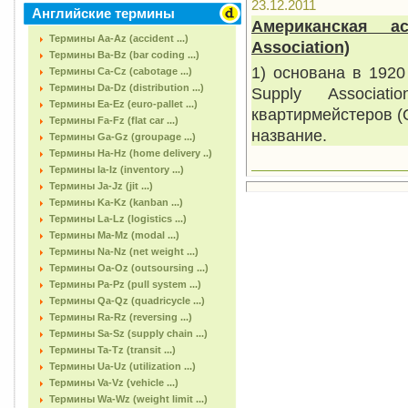
23.12.2011
Английские термины
Американская а
Термины Aa-Az (accident ...)
Association)
Термины Ba-Bz (bar coding ...)
1) основана в
1920
Термины Ca-Cz (cabotage ...)
Термины Da-Dz (distribution ...)
Supply Associat
Термины Ea-Ez (euro-pallet ...)
квартирмейстеров (Q
Термины Fa-Fz (flat car ...)
название.
Термины Ga-Gz (groupage ...)
Термины Ha-Hz (home delivery ..)
Термины Ia-Iz (inventory ...)
Термины Ja-Jz (jit ...)
Термины Ka-Kz (kanban ...)
Термины La-Lz (logistics ...)
Термины Ma-Mz (modal ...)
Термины Na-Nz (net weight ...)
Термины Oa-Oz (outsoursing ...)
Термины Pa-Pz (pull system ...)
Термины Qa-Qz (quadricycle ...)
Термины Ra-Rz (reversing ...)
Термины Sa-Sz (supply chain ...)
Термины Ta-Tz (transit ...)
Термины Ua-Uz (utilization ...)
Термины Va-Vz (vehicle ...)
Термины Wa-Wz (weight limit ...)