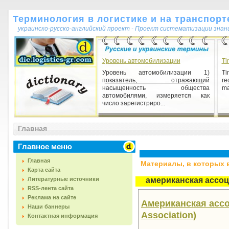
Терминология в логистике и на транспорт
украинско-русско-английский проект - Проект систематизации знан
Уровень автомобилизации
Ti
Уровень автомобилизации 1)
Ti
показатель, отражающий
re
насыщенность общества
ma
автомобилями, измеряется как
число зарегистриро...
Главная
Главное меню
Главная
Материалы, в которых вс
Карта сайта
Литературные источники
американская ассоц
RSS-лента сайта
Реклама на сайте
Американская ассо
Наши баннеры
Association)
Контактная информация