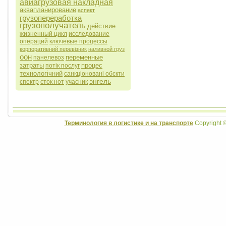
авиагрузовая накладная
аквапланирование
аспект
грузопереработка
грузополучатель
действие
жизненный цикл
исследование
операций
ключевые процессы
корпоративний перевізник
наливной груз
оон
переменные
панелевоз
затраты
процес
потік послуг
технологічний
санкціоновані обєкти
энгель
спектр
сток нот
учасник
Терминология в логистике и на транспорте
Copyright 