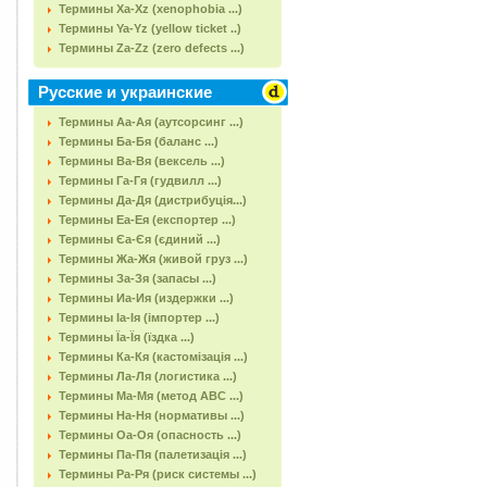
Термины Xa-Xz (xenophobia ...)
Термины Ya-Yz (yellow ticket ..)
Термины Za-Zz (zero defects ...)
Русские и украинские
Термины Аа-Ая (аутсорсинг ...)
Термины Ба-Бя (баланс ...)
Термины Ва-Вя (вексель ...)
Термины Га-Гя (гудвилл ...)
Термины Да-Дя (дистрибуція...)
Термины Еа-Ея (експортер ...)
Термины Єа-Єя (єдиний ...)
Термины Жа-Жя (живой груз ...)
Термины За-Зя (запасы ...)
Термины Иа-Ия (издержки ...)
Термины Іа-Ія (імпортер ...)
Термины Їа-Їя (їздка ...)
Термины Ка-Кя (кастомізація ...)
Термины Ла-Ля (логистика ...)
Термины Ма-Мя (метод АВС ...)
Термины На-Ня (нормативы ...)
Термины Оа-Оя (опасность ...)
Термины Па-Пя (палетизація ...)
Термины Ра-Ря (риск системы ...)