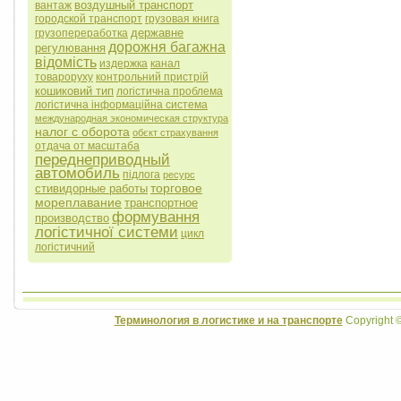
воздушный транспорт
вантаж
городской транспорт
грузовая книга
державне
грузопереработка
дорожня багажна
регулювання
відомість
издержка
канал
товароруху
контрольний пристрій
кошиковий тип
логістична проблема
логістична інформаційна система
международная экономическая структура
налог с оборота
обєкт страхування
отдача от масштаба
переднеприводный
автомобиль
підлога
ресурс
торговое
стивидорные работы
мореплавание
транспортное
формування
производство
логістичної системи
цикл
логістичний
Терминология в логистике и на транспорте
Copyright 