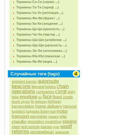
Термины Са-Ся (сервіс ...)
Термины Та-Тя (тариф ...)
Термины Уа-Уя (унітізація ...)
Термины Фа-Фя (фрахт ...)
Термины Ха-Хя (хищение ...)
Термины Ца-Ця (ценность ...)
Термины Ча-Чя (чартер ...)
Термины Ша-Шя (штабелер ...)
Термины Ща-Щя (щільність ...)
Термины Эа-Эя (экономика ...)
Термины Юа-Юя (юнискан ...)
Термины Яа-Яя (ящик ...)
Случайные тэги (tags)
autoroute
ambient barrier
beacons
chain
beyond
bolero
operations
csrgt
companies
daily
envelope
face
fixed costs
dvla
ex
hi
highway
fourth stylus
highway
home delivery
transportation
inbound
motor
logistics
luggage ticket
mail
transport
payments
ship
reward
staging
chandler
simulation modelling
woolf
stem
test vehicle
trainee
type
reforms
автокомбинат
аналогия