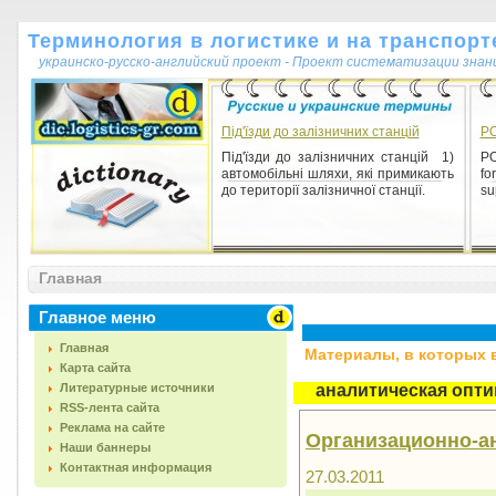
Терминология в логистике и на транспорт
украинско-русско-английский проект - Проект систематизации знан
Під'їзди до залізничних станцій
P
Під'їзди до залізничних станцій 1)
PO
автомобільні шляхи, які примикають
f
до території залізничної станції.
su
Главная
Главное меню
Главная
Материалы, в которых вс
Карта сайта
Литературные источники
аналитическая опт
RSS-лента сайта
Реклама на сайте
Организационно-ан
Наши баннеры
Контактная информация
27.03.2011