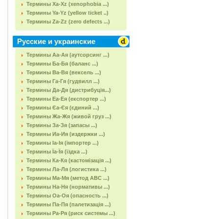
Термины Xa-Xz (xenophobia ...)
Термины Ya-Yz (yellow ticket ..)
Термины Za-Zz (zero defects ...)
Русские и украинские
Термины Аа-Ая (аутсорсинг ...)
Термины Ба-Бя (баланс ...)
Термины Ва-Вя (вексель ...)
Термины Га-Гя (гудвилл ...)
Термины Да-Дя (дистрибуція...)
Термины Еа-Ея (експортер ...)
Термины Єа-Єя (єдиний ...)
Термины Жа-Жя (живой груз ...)
Термины За-Зя (запасы ...)
Термины Иа-Ия (издержки ...)
Термины Іа-Ія (імпортер ...)
Термины Їа-Їя (їздка ...)
Термины Ка-Кя (кастомізація ...)
Термины Ла-Ля (логистика ...)
Термины Ма-Мя (метод АВС ...)
Термины На-Ня (нормативы ...)
Термины Оа-Оя (опасность ...)
Термины Па-Пя (палетизація ...)
Термины Ра-Ря (риск системы ...)