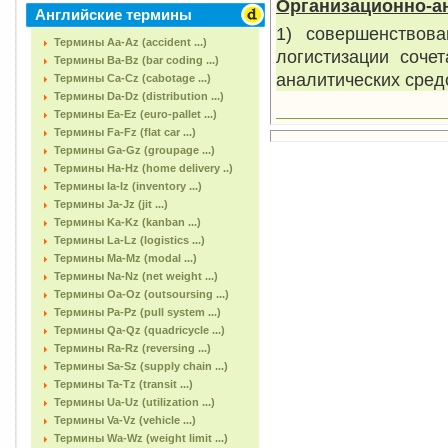
Организационно-ан
Английские термины
1) совершенствова
Термины Aa-Az (accident ...)
логистизации соче
Термины Ba-Bz (bar coding ...)
аналитических сред
Термины Ca-Cz (cabotage ...)
Термины Da-Dz (distribution ...)
Термины Ea-Ez (euro-pallet ...)
Термины Fa-Fz (flat car ...)
Термины Ga-Gz (groupage ...)
Термины Ha-Hz (home delivery ..)
Термины Ia-Iz (inventory ...)
Термины Ja-Jz (jit ...)
Термины Ka-Kz (kanban ...)
Термины La-Lz (logistics ...)
Термины Ma-Mz (modal ...)
Термины Na-Nz (net weight ...)
Термины Oa-Oz (outsoursing ...)
Термины Pa-Pz (pull system ...)
Термины Qa-Qz (quadricycle ...)
Термины Ra-Rz (reversing ...)
Термины Sa-Sz (supply chain ...)
Термины Ta-Tz (transit ...)
Термины Ua-Uz (utilization ...)
Термины Va-Vz (vehicle ...)
Термины Wa-Wz (weight limit ...)