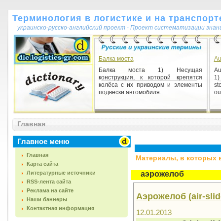
Терминология в логистике и на транспорт
украинско-русско-английский проект - Проект систематизации знан
Балка моста
Au
Балка моста 1) Несущая
Au
конструкция, к которой крепятся
1)
колёса с их приводом и элементы
st
подвески автомобиля.
ou
Главная
Главное меню
Главная
Материалы, в которых вс
Карта сайта
Литературные источники
аэрожелоб
RSS-лента сайта
Реклама на сайте
Аэрожелоб (air-sli
Наши баннеры
Контактная информация
12.01.2013