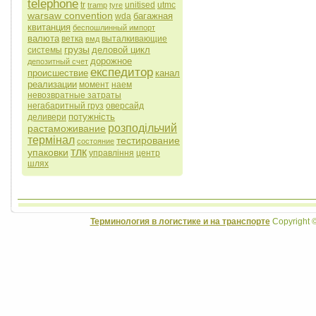
telephone
tr
unitised
utmc
tramp
tyre
warsaw convention
багажная
wda
квитанция
беспошлинный импорт
валюта
ветка
выталкивающие
вмд
грузы
деловой цикл
системы
дорожное
депозитный счет
експедитор
происшествие
канал
реализации
момент
наем
невозвратные затраты
негабаритный груз
оверсайд
потужність
деливери
розподільчий
растаможивание
термінал
тестирование
состояние
тлк
упаковки
управління
центр
шлях
Терминология в логистике и на транспорте
Copyright 