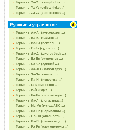
Термины Xa-Xz (xenophobia ...)
Термины Ya-Yz (yellow ticket ..)
Термины Za-Zz (zero defects ...)
Русские и украинские
Термины Аа-Ая (аутсорсинг ...)
Термины Ба-Бя (баланс ...)
Термины Ва-Вя (вексель ...)
Термины Га-Гя (гудвилл ...)
Термины Да-Дя (дистрибуція...)
Термины Еа-Ея (експортер ...)
Термины Єа-Єя (єдиний ...)
Термины Жа-Жя (живой груз ...)
Термины За-Зя (запасы ...)
Термины Иа-Ия (издержки ...)
Термины Іа-Ія (імпортер ...)
Термины Їа-Їя (їздка ...)
Термины Ка-Кя (кастомізація ...)
Термины Ла-Ля (логистика ...)
Термины Ма-Мя (метод АВС ...)
Термины На-Ня (нормативы ...)
Термины Оа-Оя (опасность ...)
Термины Па-Пя (палетизація ...)
Термины Ра-Ря (риск системы ...)