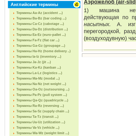
Аэрожелоб
(air-sl
Английские термины
1) машина не
Термины Aa-Az (accident ...)
действующая по п
Термины Ba-Bz (bar coding ...)
насыпных.
А. из
Термины Ca-Cz (cabotage ...)
Термины Da-Dz (distribution ...)
перегородкой, раз
Термины Ea-Ez (euro-pallet ...)
(воздуходувную) час
Термины Fa-Fz (flat car ...)
Термины Ga-Gz (groupage ...)
Термины Ha-Hz (home delivery ..)
Термины Ia-Iz (inventory ...)
Термины Ja-Jz (jit ...)
Термины Ka-Kz (kanban ...)
Термины La-Lz (logistics ...)
Термины Ma-Mz (modal ...)
Термины Na-Nz (net weight ...)
Термины Oa-Oz (outsoursing ...)
Термины Pa-Pz (pull system ...)
Термины Qa-Qz (quadricycle ...)
Термины Ra-Rz (reversing ...)
Термины Sa-Sz (supply chain ...)
Термины Ta-Tz (transit ...)
Термины Ua-Uz (utilization ...)
Термины Va-Vz (vehicle ...)
Термины Wa-Wz (weight limit ...)