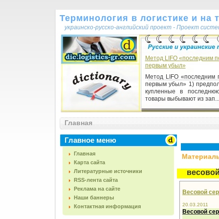
Терминология в логистике и на 
украинско-русско-английский проект - Проект сист
Метод LIFO «последним по
первым убыл»
Метод LIFO «последним п
первым убыл» 1) предпол
купленные в последню
товары выбывают из зап..
Главная
Главное меню
Главная
Материалы,
Карта сайта
Литературные источники
весовой
RSS-лента сайта
Реклама на сайте
Весовой серт
Наши баннеры
20.03.2011
Контактная информация
Весовой сер