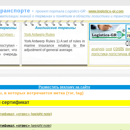
транспорте -
проект портала Logistics-GR -
www.logistics-gr.com
ематизации знаний о терминах и понятиях в области логистики и транспо
ступил -
York Antwerp Rules
York Antwerp Rules 1) A set of rules in
оступил -
marine insurance relating to the
costs
analysis
cost
de
агает, что
adjustment of general average.
логістика
логістична 
ю очередь
.
Разместить рекламу на сайте
 в которых встречается метка (тэг, tag)
 сертификат
ификат, «отвес» (weight note)
тификат, «отвес»
(
weight
note
)