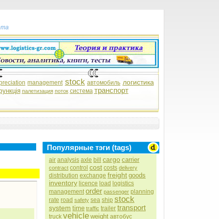
рта
stock
логистика
preciation
management
автомобиль
транспорт
функція
система
палетизация
поток
Популярные тэги (tags)
cargo
carrier
air
analysis
axle
bill
cost
control
costs
contract
delivery
freight
goods
distribution
exchange
inventory
licence
load
logistics
order
management
planning
passenger
stock
rate
road
sea
ship
safety
transport
system
time
trailer
traffic
vehicle
weight
truck
автобус