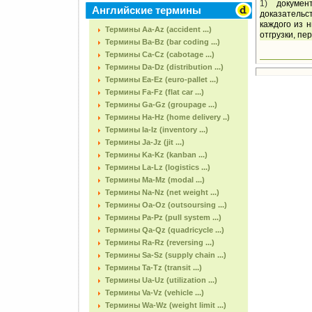
1)
докуме
Английские термины
доказательст
каждого из н
Термины Aa-Az (accident ...)
отгрузки, пе
Термины Ba-Bz (bar coding ...)
Термины Ca-Cz (cabotage ...)
Термины Da-Dz (distribution ...)
Термины Ea-Ez (euro-pallet ...)
Термины Fa-Fz (flat car ...)
Термины Ga-Gz (groupage ...)
Термины Ha-Hz (home delivery ..)
Термины Ia-Iz (inventory ...)
Термины Ja-Jz (jit ...)
Термины Ka-Kz (kanban ...)
Термины La-Lz (logistics ...)
Термины Ma-Mz (modal ...)
Термины Na-Nz (net weight ...)
Термины Oa-Oz (outsoursing ...)
Термины Pa-Pz (pull system ...)
Термины Qa-Qz (quadricycle ...)
Термины Ra-Rz (reversing ...)
Термины Sa-Sz (supply chain ...)
Термины Ta-Tz (transit ...)
Термины Ua-Uz (utilization ...)
Термины Va-Vz (vehicle ...)
Термины Wa-Wz (weight limit ...)