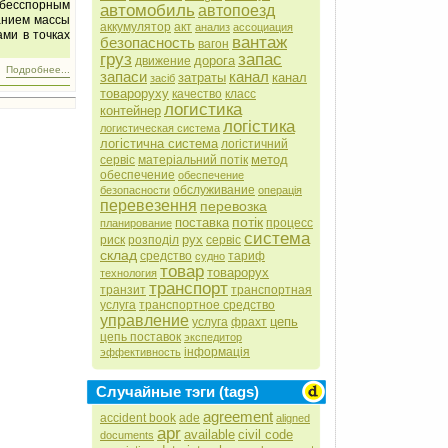
бесспорным
автомобиль
автопоезд
занием массы
аккумулятор
акт
анализ
ассоциация
ами в точках
вантаж
безопасность
вагон
груз
запас
дорога
движение
Подробнее...
запаси
канал
затраты
канал
засіб
товароруху
качество
класс
логистика
контейнер
логістика
логистическая система
логістична система
логістичний
метод
сервіс
матеріальний потік
обеспечение
обеспечение
обслуживание
безопасности
операція
перевезення
перевозка
потік
поставка
процесс
планирование
система
рух
риск
розподіл
сервіс
склад
средство
тариф
судно
товар
товарорух
технология
транспорт
транзит
транспортная
услуга
транспортное средство
управление
цепь
услуга
фрахт
цепь поставок
экспедитор
інформація
эффективность
Случайные тэги (tags)
agreement
accident book
ade
aligned
apr
available
civil code
documents