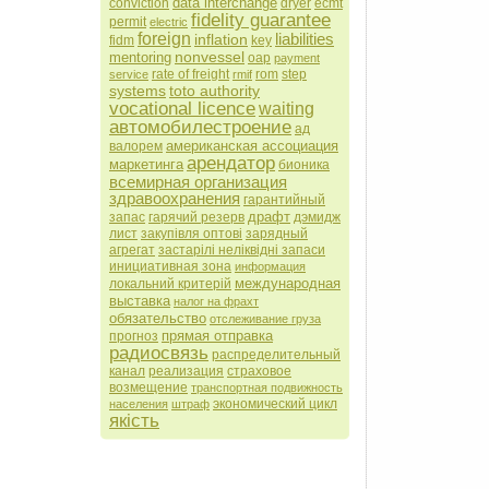
data interchange
conviction
dryer
ecmt
fidelity guarantee
permit
electric
foreign
liabilities
inflation
fidm
key
nonvessel
mentoring
oap
payment
rate of freight
rom
step
service
rmif
systems
toto authority
vocational licence
waiting
автомобилестроение
ад
американская ассоциация
валорем
арендатор
маркетинга
бионика
всемирная организация
здравоохранения
гарантийный
драфт
запас
гарячий резерв
дэмидж
лист
закупівля оптові
зарядный
агрегат
застарілі неліквідні запаси
инициативная зона
информация
международная
локальний критерій
выставка
налог на фрахт
обязательство
отслеживание груза
прямая отправка
прогноз
радиосвязь
распределительный
канал
реализация
страховое
возмещение
транспортная подвижность
экономический цикл
населения
штраф
якість