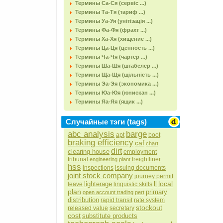
Термины Са-Ся (сервіс ...)
Термины Та-Тя (тариф ...)
Термины Уа-Уя (унітізація ...)
Термины Фа-Фя (фрахт ...)
Термины Ха-Хя (хищение ...)
Термины Ца-Ця (ценность ...)
Термины Ча-Чя (чартер ...)
Термины Ша-Шя (штабелер ...)
Термины Ща-Щя (щільність ...)
Термины Эа-Эя (экономика ...)
Термины Юа-Юя (юнискан ...)
Термины Яа-Яя (ящик ...)
Случайные тэги (tags)
abc analysis
barge
apt
boot
braking efficiency
caf
chart
dirt
clearing house
employment
tribunal
freightliner
engineering plant
hss
inspections
issuing documents
joint stock company
journey permit
local
lighterage
ll
leave
linguistic skills
plan
primary
open account trading
pert
distribution
rapid transit
rate system
stockout
released value
secretary
cost
substitute products