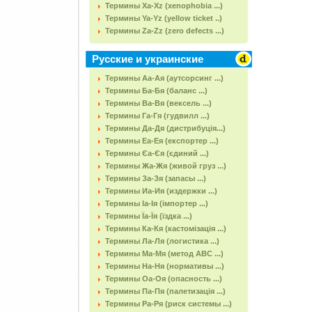
Термины Xa-Xz (xenophobia ...)
Термины Ya-Yz (yellow ticket ..)
Термины Za-Zz (zero defects ...)
Русские и украинские
Термины Аа-Ая (аутсорсинг ...)
Термины Ба-Бя (баланс ...)
Термины Ва-Вя (вексель ...)
Термины Га-Гя (гудвилл ...)
Термины Да-Дя (дистрибуція...)
Термины Еа-Ея (експортер ...)
Термины Єа-Єя (єдиний ...)
Термины Жа-Жя (живой груз ...)
Термины За-Зя (запасы ...)
Термины Иа-Ия (издержки ...)
Термины Іа-Ія (імпортер ...)
Термины Їа-Їя (їздка ...)
Термины Ка-Кя (кастомізація ...)
Термины Ла-Ля (логистика ...)
Термины Ма-Мя (метод АВС ...)
Термины На-Ня (нормативы ...)
Термины Оа-Оя (опасность ...)
Термины Па-Пя (палетизація ...)
Термины Ра-Ря (риск системы ...)