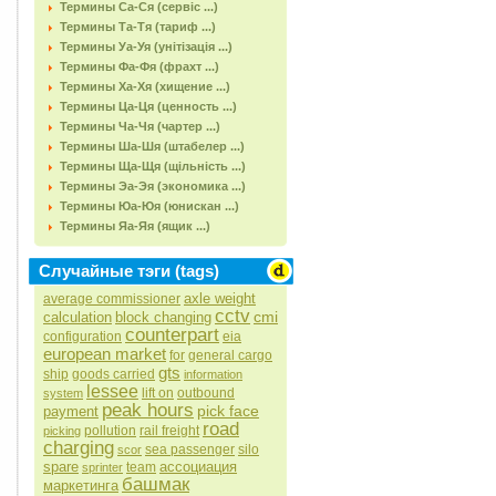
Термины Са-Ся (сервіс ...)
Термины Та-Тя (тариф ...)
Термины Уа-Уя (унітізація ...)
Термины Фа-Фя (фрахт ...)
Термины Ха-Хя (хищение ...)
Термины Ца-Ця (ценность ...)
Термины Ча-Чя (чартер ...)
Термины Ша-Шя (штабелер ...)
Термины Ща-Щя (щільність ...)
Термины Эа-Эя (экономика ...)
Термины Юа-Юя (юнискан ...)
Термины Яа-Яя (ящик ...)
Случайные тэги (tags)
axle weight
average commissioner
cctv
cmi
calculation
block changing
counterpart
configuration
eia
european market
for
general cargo
gts
ship
goods carried
information
lessee
lift on
outbound
system
peak hours
pick face
payment
road
pollution
rail freight
picking
charging
sea passenger
silo
scor
spare
ассоциация
team
sprinter
башмак
маркетинга