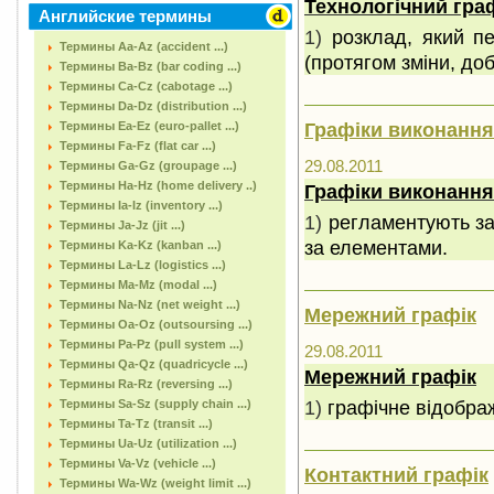
Технологічний гра
Английские термины
1)
розклад, який п
Термины Aa-Az (accident ...)
(протягом зміни, доб
Термины Ba-Bz (bar coding ...)
Термины Ca-Cz (cabotage ...)
Термины Da-Dz (distribution ...)
Графіки виконання
Термины Ea-Ez (euro-pallet ...)
Термины Fa-Fz (flat car ...)
29.08.2011
Термины Ga-Gz (groupage ...)
Термины Ha-Hz (home delivery ..)
Графіки виконання
Термины Ia-Iz (inventory ...)
1)
регламентують за
Термины Ja-Jz (jit ...)
за елементами.
Термины Ka-Kz (kanban ...)
Термины La-Lz (logistics ...)
Термины Ma-Mz (modal ...)
Термины Na-Nz (net weight ...)
Мережний графік
Термины Oa-Oz (outsoursing ...)
Термины Pa-Pz (pull system ...)
29.08.2011
Термины Qa-Qz (quadricycle ...)
Мережний графік
Термины Ra-Rz (reversing ...)
1)
графічне відображ
Термины Sa-Sz (supply chain ...)
Термины Ta-Tz (transit ...)
Термины Ua-Uz (utilization ...)
Термины Va-Vz (vehicle ...)
Контактний графік
Термины Wa-Wz (weight limit ...)