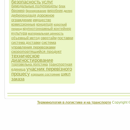
безопасность услуг
бимодальные полуприцепы
блок
брокер
виробник
бронирование
дилер
дорожное
диференціація
ограждение
имущество
комиссионные
концепція
короткий
крупнотоннажный контейнер
период
культура
материальная ценность
поставки
объемный метод
овертайм
система
система доставки
управления перевозками
скоропортящийся продукт
техническое
диагностирование
торговельна логістика
транспортная
учасник перевізного
единица
процесу
цикл
хорошее состояние
заказа
Терминология в логистике и на транспорте
Copyright 