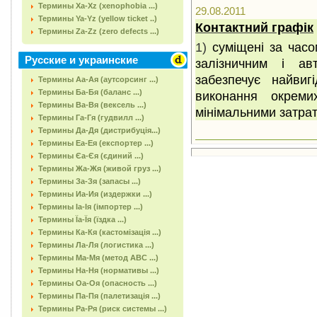
Термины Xa-Xz (xenophobia ...)
29.08.2011
Термины Ya-Yz (yellow ticket ..)
Контактний графік
Термины Za-Zz (zero defects ...)
1)
суміщені за часо
Русские и украинские
залізничним і ав
забезпечує найвигі
Термины Аа-Ая (аутсорсинг ...)
Термины Ба-Бя (баланс ...)
виконання окрем
Термины Ва-Вя (вексель ...)
мінімальними затрат
Термины Га-Гя (гудвилл ...)
Термины Да-Дя (дистрибуція...)
Термины Еа-Ея (експортер ...)
Термины Єа-Єя (єдиний ...)
Термины Жа-Жя (живой груз ...)
Термины За-Зя (запасы ...)
Термины Иа-Ия (издержки ...)
Термины Іа-Ія (імпортер ...)
Термины Їа-Їя (їздка ...)
Термины Ка-Кя (кастомізація ...)
Термины Ла-Ля (логистика ...)
Термины Ма-Мя (метод АВС ...)
Термины На-Ня (нормативы ...)
Термины Оа-Оя (опасность ...)
Термины Па-Пя (палетизація ...)
Термины Ра-Ря (риск системы ...)