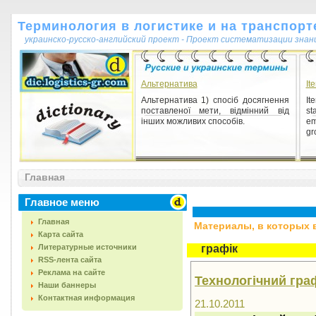
Терминология в логистике и на транспорт
украинско-русско-английский проект - Проект систематизации знан
Альтернатива
It
Альтернатива 1) спосіб досягнення
It
поставленої мети, відмінний від
st
інших можливих способів.
em
gr
Главная
Главное меню
Главная
Материалы, в которых вс
Карта сайта
Литературные источники
графік
RSS-лента сайта
Реклама на сайте
Технологічний гра
Наши баннеры
Контактная информация
21.10.2011