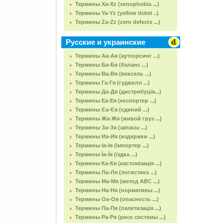
Термины Xa-Xz (xenophobia ...)
Термины Ya-Yz (yellow ticket ..)
Термины Za-Zz (zero defects ...)
Русские и украинские
Термины Аа-Ая (аутсорсинг ...)
Термины Ба-Бя (баланс ...)
Термины Ва-Вя (вексель ...)
Термины Га-Гя (гудвилл ...)
Термины Да-Дя (дистрибуція...)
Термины Еа-Ея (експортер ...)
Термины Єа-Єя (єдиний ...)
Термины Жа-Жя (живой груз ...)
Термины За-Зя (запасы ...)
Термины Иа-Ия (издержки ...)
Термины Іа-Ія (імпортер ...)
Термины Їа-Їя (їздка ...)
Термины Ка-Кя (кастомізація ...)
Термины Ла-Ля (логистика ...)
Термины Ма-Мя (метод АВС ...)
Термины На-Ня (нормативы ...)
Термины Оа-Оя (опасность ...)
Термины Па-Пя (палетизація ...)
Термины Ра-Ря (риск системы ...)