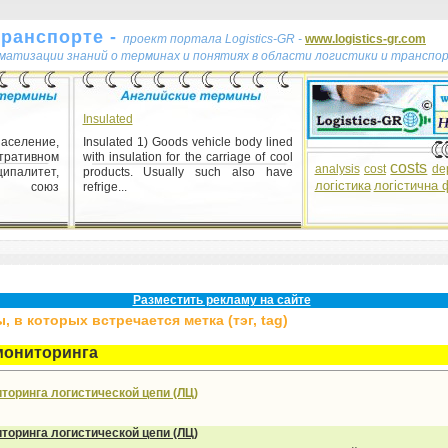
транспорте -
проект портала Logistics-GR -
www.logistics-gr.com
ематизации знаний о терминах и понятиях в области логистики и транспо
Insulated
еление,
Insulated 1) Goods vehicle body lined
тративном
with insulation for the carriage of cool
costs
analysis
cost
de
палитет,
products. Usually such also have
логістика
логістична 
во, союз
refrige...
Разместить рекламу на сайте
 в которых встречается метка (тэг, tag)
мониторинга
торинга логистической цепи (ЛЦ)
торинга логистической цепи (ЛЦ)