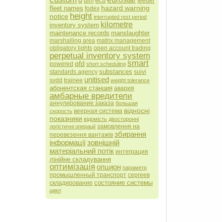
d
ecu
dim
feeder
hazard warning
fleet names
fodex
height
notice
interrupted rest period
kilometre
inventory system
maintenance records
manslaughter
marshalling area
matrix management
obligatory lights
open account trading
perpetual inventory system
smart
qfd
powered
short scheduling
substances
standards agency
suivi
unitised
svdd
trainee
weight tolerance
абонентская станция
авария
амбарные вредители
аннулирование заказа
большая
відносні
веерная система
скорость
показники
відомість
двосторонні
замовлення на
логістичні операції
збирання
перевезення вантажів
інформації
зовнішній
матеріальний потік
интеграция
лінійне складування
оптимізація
опцион
параметр
промышленный транспорт
сергеев
состояние системы
складирование
цикл