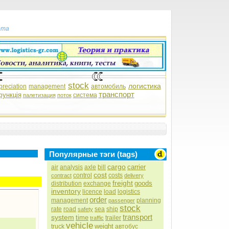
рта
stock
логистика
preciation
management
автомобиль
транспорт
функція
система
палетизация
поток
Популярные тэги (tags)
cargo
carrier
air
analysis
axle
bill
cost
control
costs
contract
delivery
freight
goods
distribution
exchange
inventory
licence
load
logistics
order
management
planning
passenger
stock
rate
road
sea
ship
safety
transport
system
time
trailer
traffic
vehicle
weight
truck
автобус