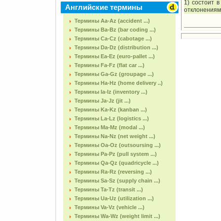
1) состоит 
Английские термины
отклонениям 
Термины Aa-Az (accident ...)
Термины Ba-Bz (bar coding ...)
Термины Ca-Cz (cabotage ...)
Термины Da-Dz (distribution ...)
Термины Ea-Ez (euro-pallet ...)
Термины Fa-Fz (flat car ...)
Термины Ga-Gz (groupage ...)
Термины Ha-Hz (home delivery ..)
Термины Ia-Iz (inventory ...)
Термины Ja-Jz (jit ...)
Термины Ka-Kz (kanban ...)
Термины La-Lz (logistics ...)
Термины Ma-Mz (modal ...)
Термины Na-Nz (net weight ...)
Термины Oa-Oz (outsoursing ...)
Термины Pa-Pz (pull system ...)
Термины Qa-Qz (quadricycle ...)
Термины Ra-Rz (reversing ...)
Термины Sa-Sz (supply chain ...)
Термины Ta-Tz (transit ...)
Термины Ua-Uz (utilization ...)
Термины Va-Vz (vehicle ...)
Термины Wa-Wz (weight limit ...)