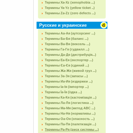
Термины Xa-Xz (xenophobia ...)
Термины Ya-Yz (yellow ticket ..)
Термины Za-Zz (zero defects ...)
Русские и украинские
Термины Аа-Ая (аутсорсинг ...)
Термины Ба-Бя (баланс ...)
Термины Ва-Вя (вексель ...)
Термины Га-Гя (гудвилл ...)
Термины Да-Дя (дистрибуція...)
Термины Еа-Ея (експортер ...)
Термины Єа-Єя (єдиний ...)
Термины Жа-Жя (живой груз ...)
Термины За-Зя (запасы ...)
Термины Иа-Ия (издержки ...)
Термины Іа-Ія (імпортер ...)
Термины Їа-Їя (їздка ...)
Термины Ка-Кя (кастомізація ...)
Термины Ла-Ля (логистика ...)
Термины Ма-Мя (метод АВС ...)
Термины На-Ня (нормативы ...)
Термины Оа-Оя (опасность ...)
Термины Па-Пя (палетизація ...)
Термины Ра-Ря (риск системы ...)