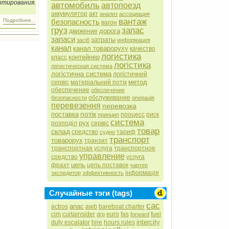
ртирования.
автомобиль
автопоезд
аккумулятор
акт
анализ
ассоциация
вантаж
безопасность
Подробнее...
вагон
груз
запас
дорога
движение
запаси
затраты
засіб
информация
канал
канал товароруху
качество
логистика
контейнер
класс
логістика
логистическая система
логістична система
логістичний
метод
сервіс
матеріальний потік
обеспечение
обеспечение
обслуживание
безопасности
операція
перевезення
перевозка
потік
поставка
процесс
риск
принцип
система
рух
розподіл
сервіс
товар
склад
средство
тариф
судно
транспорт
товарорух
транзит
транспортная услуга
транспортное
управление
средство
услуга
цепь
фрахт
цепь поставок
чартер
інформація
экспедитор
эффективность
Случайные тэги (tags)
cac
anac
actros
awb
bareboat charter
cim
curtainsider
euro
fas
fuel
drp
forward
intercity
duty escalator
hire
hours rules