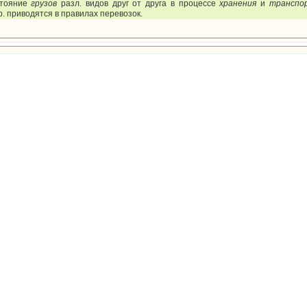
стояние
грузов
разл. видов друг от друга в процессе
хранения
и
транспо
. приводятся в правилах перевозок.