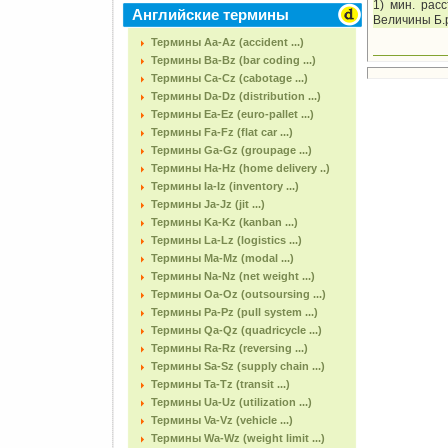
1) мин. рас
Английские термины
Величины Б.р
Термины Aa-Az (accident ...)
Термины Ba-Bz (bar coding ...)
Термины Ca-Cz (cabotage ...)
Термины Da-Dz (distribution ...)
Термины Ea-Ez (euro-pallet ...)
Термины Fa-Fz (flat car ...)
Термины Ga-Gz (groupage ...)
Термины Ha-Hz (home delivery ..)
Термины Ia-Iz (inventory ...)
Термины Ja-Jz (jit ...)
Термины Ka-Kz (kanban ...)
Термины La-Lz (logistics ...)
Термины Ma-Mz (modal ...)
Термины Na-Nz (net weight ...)
Термины Oa-Oz (outsoursing ...)
Термины Pa-Pz (pull system ...)
Термины Qa-Qz (quadricycle ...)
Термины Ra-Rz (reversing ...)
Термины Sa-Sz (supply chain ...)
Термины Ta-Tz (transit ...)
Термины Ua-Uz (utilization ...)
Термины Va-Vz (vehicle ...)
Термины Wa-Wz (weight limit ...)