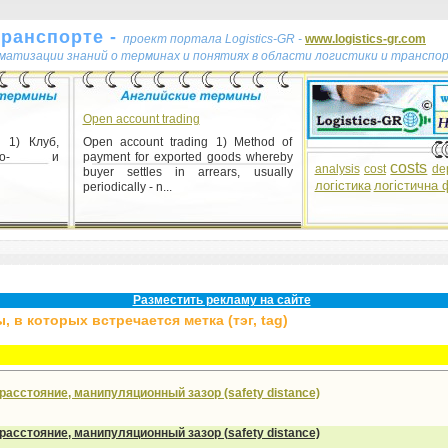
транспорте -
проект портала Logistics-GR -
www.logistics-gr.com
ематизации знаний о терминах и понятиях в области логистики и транспо
Open account trading
 1) Клуб,
Open account trading 1) Method of
вто- и
payment for exported goods whereby
costs
analysis
cost
de
buyer settles in arrears, usually
логістика
логістична 
periodically - n...
Разместить рекламу на сайте
 в которых встречается метка (тэг, tag)
расстояние, манипуляционный зазор (safety distance)
расстояние, манипуляционный зазор (
safety
distance)