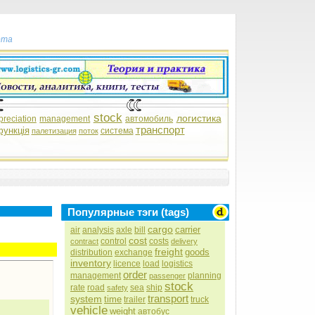
рта
stock
логистика
preciation
management
автомобиль
транспорт
функція
система
палетизация
поток
Популярные тэги (tags)
cargo
carrier
air
analysis
axle
bill
cost
control
costs
contract
delivery
freight
goods
distribution
exchange
inventory
licence
load
logistics
order
management
planning
passenger
stock
rate
road
sea
ship
safety
transport
system
time
trailer
truck
vehicle
weight
автобус