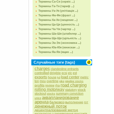
Термины Са-Ся (сервіс ...)
Термины Та-Тя (тариф ...)
Термины Уа-Уя (унітізація ...)
Термины Фа-Фя (фрахт ...)
Термины Ха-Хя (хищение ...)
Термины Ца-Ця (ценность ...)
Термины Ча-Чя (чартер ...)
Термины Ша-Шя (штабелер ...)
Термины Ща-Щя (щільність ...)
Термины Эа-Эя (экономика ...)
Термины Юа-Юя (юнискан ...)
Термины Яа-Яя (ящик ...)
Случайные тэги (tags)
charges
clandestine entrants
controlled
dirigible
ecsi
elc
est
exports
load center
house
metric
kd
ton
mou
overtime
pike
pipeline stocks
road charging
profits
review
rha
rolling motorway
stock
statutory
stockout
summary conviction
stocks
аквапланирование
unice
аренда
балковоз
выполнение
гот
денежный поток
децентралізований метод
експедитор з перевезення вантажів