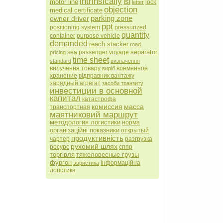
intrinsically
isi
motor line
lock
letter
objection
medical certificate
parking zone
owner driver
ppt
positioning system
pressurized
quantity
container
purpose vehicle
demanded
reach stacker
road
separator
sea passenger voyage
pricing
time sheet
standard
визначення
вилучення товару
временное
виріб
хранение
відправник вантажу
зарядный агрегат
засоби транзиту
инвестиции в основной
капитал
катастрофа
комиссия
масса
транспортная
маятниковий маршрут
методология логистики
норма
організаційні показники
открытый
продуктивність
чартер
разгрузка
рухомий шлях
ресурс
сппр
торгівля
тяжеловесные грузы
фургон
інформаційна
эвристика
логістика