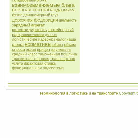
біржа
складирование
взаимозаменяемые блага
военная контрабанда
дайэм
бэзис
длинномерный груз
дорожная федерация
діяльність
зарядный агрегат
консолидировать
контейнерный
парк
логистические данные
логистические издержки
налог
наша
нормативы
объем
кнопка
объект
спроса
прицеп
океан
регулювання
средний класс
таможенная пошлина
транзитная торговля
транспортная
услуга
фрахтовая ставка
функциональная подсистема
Терминология в логистике и на транспорте
Copyright 