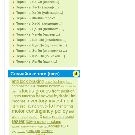
Термины Са-Ся (сервіс ...)
Термины Та-Тя (тариф ...)
Термины Уа-Уя (унітізація ...)
Термины Фа-Фя (фрахт ...)
Термины Ха-Хя (хищение ...)
Термины Ца-Ця (ценность ...)
Термины Ча-Чя (чартер ...)
Термины Ша-Шя (штабелер ...)
Термины Ща-Щя (щільність ...)
Термины Эа-Эя (экономика ...)
Термины Юа-Юя (юнискан ...)
Термины Яа-Яя (ящик ...)
Случайные тэги (tags)
anti lock braking
bst
backflushing
compactor
double bottom
disk
ecmt
ecmt
focus groups
front position
permit
headway
hydrofoil
lights
imi
function
inventory investment
income
lo l
itemized
lavatory truck
mentoring
motor contingency policy
net
p
weight
objection
parts
routiers
scoot
tester
tide
tracking
tir carnet
ассоциация
адаптационный подход
судовладельцев
блочное