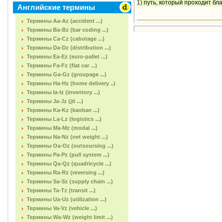
1)
путь, который проходит бла
Английские термины
Термины Aa-Az (accident ...)
Термины Ba-Bz (bar coding ...)
Термины Ca-Cz (cabotage ...)
Термины Da-Dz (distribution ...)
Термины Ea-Ez (euro-pallet ...)
Термины Fa-Fz (flat car ...)
Термины Ga-Gz (groupage ...)
Термины Ha-Hz (home delivery ..)
Термины Ia-Iz (inventory ...)
Термины Ja-Jz (jit ...)
Термины Ka-Kz (kanban ...)
Термины La-Lz (logistics ...)
Термины Ma-Mz (modal ...)
Термины Na-Nz (net weight ...)
Термины Oa-Oz (outsoursing ...)
Термины Pa-Pz (pull system ...)
Термины Qa-Qz (quadricycle ...)
Термины Ra-Rz (reversing ...)
Термины Sa-Sz (supply chain ...)
Термины Ta-Tz (transit ...)
Термины Ua-Uz (utilization ...)
Термины Va-Vz (vehicle ...)
Термины Wa-Wz (weight limit ...)