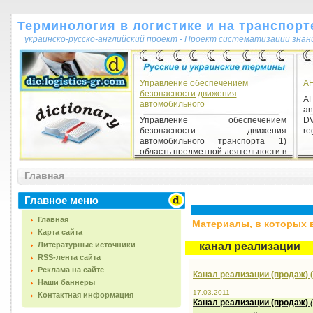
Терминология в логистике и на транспорт
украинско-русско-английский проект - Проект систематизации знан
Управление обеспечением
A
безопасности движения
AF
автомобильного
an
Управление обеспечением
DV
безопасности движения
reg
автомобильного транспорта 1)
область предметной деятельности в
среде авто...
Главная
Главное меню
Главная
Материалы, в которых вс
Карта сайта
Литературные источники
канал реализации
RSS-лента сайта
Реклама на сайте
Канал реализации (продаж) (d
Наши баннеры
17.03.2011
Контактная информация
Канал реализации (продаж)
(