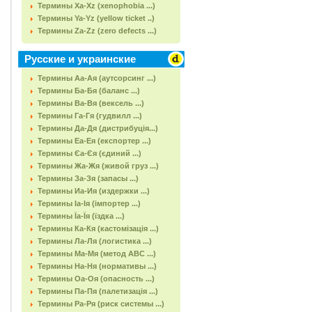
Термины Xa-Xz (xenophobia ...)
Термины Ya-Yz (yellow ticket ..)
Термины Za-Zz (zero defects ...)
Русские и украинские
Термины Аа-Ая (аутсорсинг ...)
Термины Ба-Бя (баланс ...)
Термины Ва-Вя (вексель ...)
Термины Га-Гя (гудвилл ...)
Термины Да-Дя (дистрибуція...)
Термины Еа-Ея (експортер ...)
Термины Єа-Єя (єдиний ...)
Термины Жа-Жя (живой груз ...)
Термины За-Зя (запасы ...)
Термины Иа-Ия (издержки ...)
Термины Іа-Ія (імпортер ...)
Термины Їа-Їя (їздка ...)
Термины Ка-Кя (кастомізація ...)
Термины Ла-Ля (логистика ...)
Термины Ма-Мя (метод АВС ...)
Термины На-Ня (нормативы ...)
Термины Оа-Оя (опасность ...)
Термины Па-Пя (палетизація ...)
Термины Ра-Ря (риск системы ...)