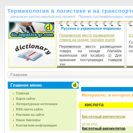
Терминология в логистике и на транспорт
украинско-русско-английский проект - Проект систематизации знан
Переменное место размещения
Co
товара на складе (Variable wareh
Co
Переменное место размещения
th
товара на складе (Variable
co
warehouse slot location) 1) Для
хранения поступающих товаров
зан...
Главная
Главное меню
Главная
Материалы, в которых вс
Карта сайта
Литературные источники
кислота
RSS-лента сайта
Реклама на сайте
Кислотный аккумулятор
Наши баннеры
30.06.2011
Контактная информация
Кислотный аккумулятор