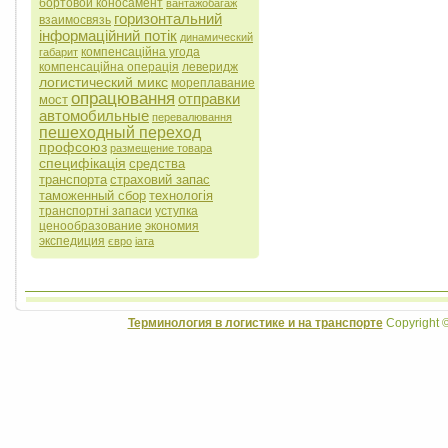
бортовой коносамент
вантажобагаж
горизонтальний
взаимосвязь
інформаційний потік
динамический
компенсаційна угода
габарит
компенсаційна операція
леверидж
логистический микс
мореплавание
опрацювання
отправки
мост
автомобильные
перевалювання
пешеходный переход
профсоюз
размещение товара
специфікація
средства
транспорта
страховий запас
таможенный сбор
технологія
транспортні запаси
уступка
ценообразование
экономия
экспедиция
євро
іата
Терминология в логистике и на транспорте
Copyright 