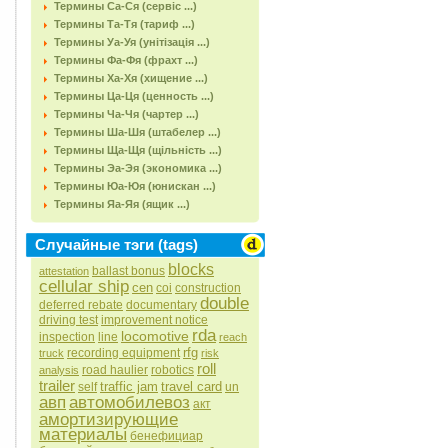
Термины Са-Ся (сервіс ...)
Термины Та-Тя (тариф ...)
Термины Уа-Уя (унітізація ...)
Термины Фа-Фя (фрахт ...)
Термины Ха-Хя (хищение ...)
Термины Ца-Ця (ценность ...)
Термины Ча-Чя (чартер ...)
Термины Ша-Шя (штабелер ...)
Термины Ща-Щя (щільність ...)
Термины Эа-Эя (экономика ...)
Термины Юа-Юя (юнискан ...)
Термины Яа-Яя (ящик ...)
Случайные тэги (tags)
blocks
ballast bonus
attestation
cellular ship
cen
coi
construction
double
deferred rebate
documentary
driving test
improvement notice
rda
locomotive
inspection
line
reach
rfg
recording equipment
truck
risk
roll
road haulier
robotics
analysis
trailer
traffic jam
travel card
self
un
авп
автомобилевоз
акт
амортизирующие
материалы
бенефициар