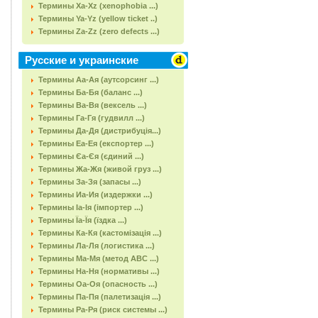
Термины Xa-Xz (xenophobia ...)
Термины Ya-Yz (yellow ticket ..)
Термины Za-Zz (zero defects ...)
Русские и украинские
Термины Аа-Ая (аутсорсинг ...)
Термины Ба-Бя (баланс ...)
Термины Ва-Вя (вексель ...)
Термины Га-Гя (гудвилл ...)
Термины Да-Дя (дистрибуція...)
Термины Еа-Ея (експортер ...)
Термины Єа-Єя (єдиний ...)
Термины Жа-Жя (живой груз ...)
Термины За-Зя (запасы ...)
Термины Иа-Ия (издержки ...)
Термины Іа-Ія (імпортер ...)
Термины Їа-Їя (їздка ...)
Термины Ка-Кя (кастомізація ...)
Термины Ла-Ля (логистика ...)
Термины Ма-Мя (метод АВС ...)
Термины На-Ня (нормативы ...)
Термины Оа-Оя (опасность ...)
Термины Па-Пя (палетизація ...)
Термины Ра-Ря (риск системы ...)