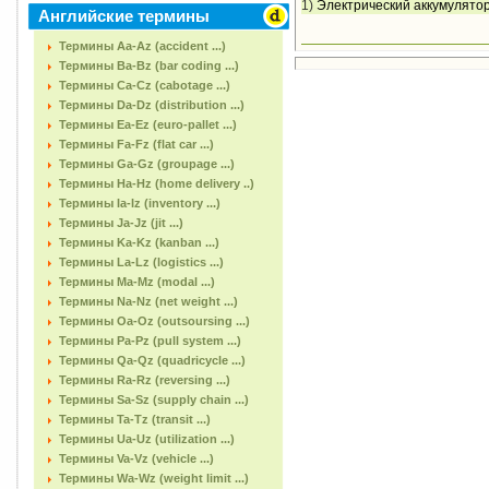
1)
Электрический аккумулятор
Английские термины
Термины Aa-Az (accident ...)
Термины Ba-Bz (bar coding ...)
Термины Ca-Cz (cabotage ...)
Термины Da-Dz (distribution ...)
Термины Ea-Ez (euro-pallet ...)
Термины Fa-Fz (flat car ...)
Термины Ga-Gz (groupage ...)
Термины Ha-Hz (home delivery ..)
Термины Ia-Iz (inventory ...)
Термины Ja-Jz (jit ...)
Термины Ka-Kz (kanban ...)
Термины La-Lz (logistics ...)
Термины Ma-Mz (modal ...)
Термины Na-Nz (net weight ...)
Термины Oa-Oz (outsoursing ...)
Термины Pa-Pz (pull system ...)
Термины Qa-Qz (quadricycle ...)
Термины Ra-Rz (reversing ...)
Термины Sa-Sz (supply chain ...)
Термины Ta-Tz (transit ...)
Термины Ua-Uz (utilization ...)
Термины Va-Vz (vehicle ...)
Термины Wa-Wz (weight limit ...)