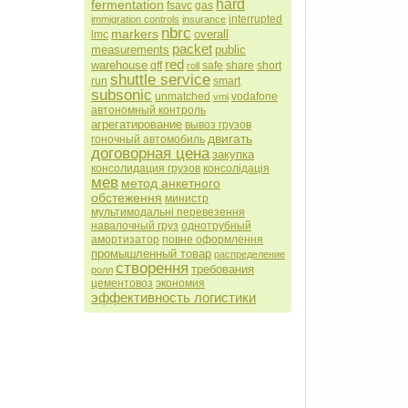
hard
fermentation
fsavc
gas
interrupted
immigration controls
insurance
nbrc
markers
overall
lmc
packet
measurements
public
red
warehouse
qff
safe
share
short
roll
shuttle service
run
smart
subsonic
unmatched
vodafone
vmi
автономный контроль
агрегатирование
вывоз грузов
двигать
гоночный автомобиль
договорная цена
закупка
консолидация грузов
консолідація
мев
метод анкетного
обстеження
министр
мультимодальні перевезення
навалочный груз
однотрубный
амортизатор
повне оформлення
промышленный товар
распределение
створення
требования
ролл
цементовоз
экономия
эффективность логистики