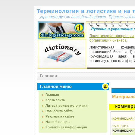
Терминология в логистике и на 
украинско-русско-английский проект - Проект сист
Логистическая концепция
организаций бизнеса
Логистическая конце
организаций бизнеса 1) 
(руководящая идея), 
логистику как на платформу
Главная
Главное меню
Главная
Материалы,
Карта сайта
Литературные источники
коммер
RSS-лента сайта
Реклама на сайте
Коммерция (
Наши баннеры
25.03.2011
Контактная информация
Коммерция
(