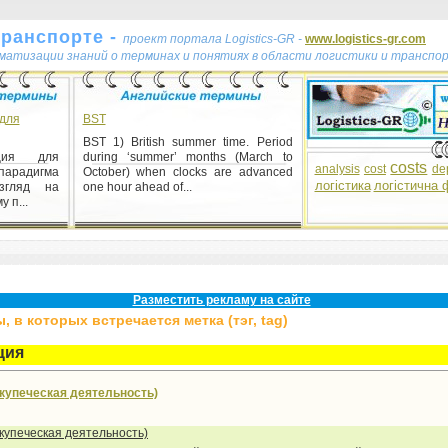
транспорте -
проект портала Logistics-GR -
www.logistics-gr.com
ематизации знаний о терминах и понятиях в области логистики и транспо
 для
BST
BST 1) British summer time. Period
пция для
during ‘summer’ months (March to
costs
analysis
cost
de
парадигма
October) when clocks are advanced
логістика
логістична 
взгляд на
one hour ahead of...
 п...
Разместить рекламу на сайте
 в которых встречается метка (тэг, tag)
ция
купеческая деятельность)
купеческая деятельность)