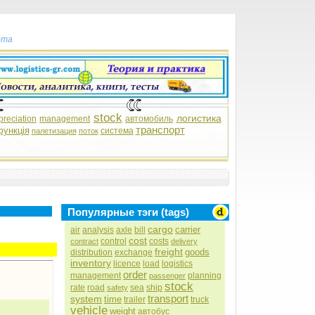
рта
stock
логистика
preciation
management
автомобиль
транспорт
функція
система
палетизация
поток
Популярные тэги (tags)
cargo
carrier
air
analysis
axle
bill
cost
control
costs
contract
delivery
freight
goods
distribution
exchange
inventory
licence
load
logistics
order
management
planning
passenger
stock
rate
road
sea
ship
safety
transport
system
time
trailer
truck
vehicle
weight
автобус