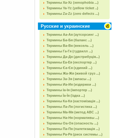
Термины Xa-Xz (xenophobia ...)
Термины Ya-Yz (yellow ticket ..)
Термины Za-Zz (zero defects ...)
Русские и украинские
Термины Аа-Ая (аутсорсинг ...)
Термины Ба-Бя (баланс ...)
Термины Ва-Вя (вексель ...)
Термины Га-Гя (гудвилл ...)
Термины Да-Дя (дистрибуція...)
Термины Еа-Ея (експортер ...)
Термины Єа-Єя (єдиний ...)
Термины Жа-Жя (живой груз ...)
Термины За-Зя (запасы ...)
Термины Иа-Ия (издержки ...)
Термины Іа-Ія (імпортер ...)
Термины Їа-Їя (їздка ...)
Термины Ка-Кя (кастомізація ...)
Термины Ла-Ля (логистика ...)
Термины Ма-Мя (метод АВС ...)
Термины На-Ня (нормативы ...)
Термины Оа-Оя (опасность ...)
Термины Па-Пя (палетизація ...)
Термины Ра-Ря (риск системы ...)