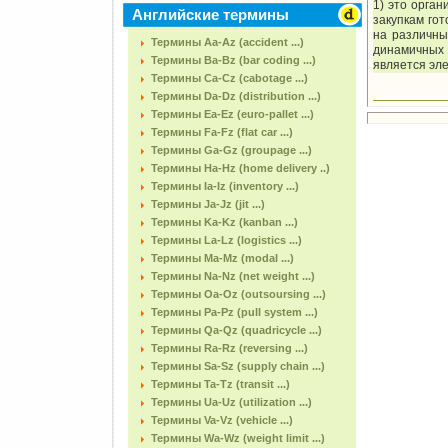
1) это орга
Английские термины
закупкам гот
на различны
Термины Aa-Az (accident ...)
динамичных 
Термины Ba-Bz (bar coding ...)
является эл
Термины Ca-Cz (cabotage ...)
Термины Da-Dz (distribution ...)
Термины Ea-Ez (euro-pallet ...)
Термины Fa-Fz (flat car ...)
Термины Ga-Gz (groupage ...)
Термины Ha-Hz (home delivery ..)
Термины Ia-Iz (inventory ...)
Термины Ja-Jz (jit ...)
Термины Ka-Kz (kanban ...)
Термины La-Lz (logistics ...)
Термины Ma-Mz (modal ...)
Термины Na-Nz (net weight ...)
Термины Oa-Oz (outsoursing ...)
Термины Pa-Pz (pull system ...)
Термины Qa-Qz (quadricycle ...)
Термины Ra-Rz (reversing ...)
Термины Sa-Sz (supply chain ...)
Термины Ta-Tz (transit ...)
Термины Ua-Uz (utilization ...)
Термины Va-Vz (vehicle ...)
Термины Wa-Wz (weight limit ...)