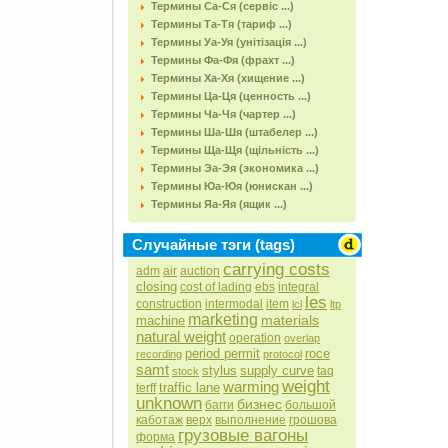
Термины Са-Ся (сервіс ...)
Термины Та-Тя (тариф ...)
Термины Уа-Уя (унітізація ...)
Термины Фа-Фя (фрахт ...)
Термины Ха-Хя (хищение ...)
Термины Ца-Ця (ценность ...)
Термины Ча-Чя (чартер ...)
Термины Ша-Шя (штабелер ...)
Термины Ща-Щя (щільність ...)
Термины Эа-Эя (экономика ...)
Термины Юа-Юя (юнискан ...)
Термины Яа-Яя (ящик ...)
Случайные тэги (tags)
carrying costs
adm
air
auction
closing
cost of lading
ebs
integral
les
construction
intermodal
item
lcl
ltp
marketing
materials
machine
natural weight
operation
overlap
period permit
roce
recording
protocol
samt
stylus
supply curve
taq
stock
weight
warming
traffic lane
terff
unknown
бизнес
багги
большой
каботаж
верх
выполнение
грошова
грузовые вагоны
форма