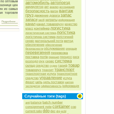
 по оптовым
автомобиль
автопоезд
 разнице цен
аккумулятор
акт
анализ
ассоциация
ин из самых
вантаж
безопасность
вагон
ая торговля
груз
запас
дорога
движение
запаси
затраты
засіб
информация
Подробнее...
канал
канал товароруху
качество
логистика
контейнер
класс
логістика
логистическая система
логістична система
логістичний
метод
сервіс
матеріальний потік
обеспечение
обеспечение
обслуживание
безопасности
операція
перевезення
перевозка
потік
поставка
процесс
риск
принцип
система
рух
розподіл
сервіс
товар
склад
средство
тариф
судно
транспорт
товарорух
транзит
транспортная услуга
транспортное
управление
средство
услуга
цепь
фрахт
цепь поставок
чартер
інформація
экспедитор
эффективность
Случайные тэги (tags)
batch number
balance
anti
container
consignment note
cop
ddo
current ratio
dec
drp
ecbl