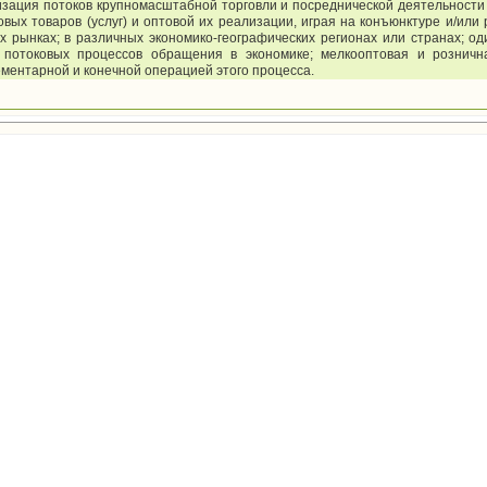
низация потоков крупномасштабной торговли и посреднической деятельности
овых товаров (услуг) и оптовой их реализации, играя на конъюнктуре и/или
х рынках; в различных экономико-географических регионах или странах; од
потоковых процессов обращения в экономике; мелкооптовая и розничн
ементарной и конечной операцией этого процесса.