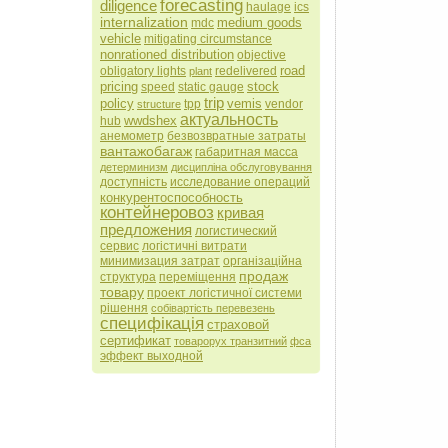
forecasting
diligence
haulage
ics
internalization
medium goods
mdc
vehicle
mitigating circumstance
nonrationed distribution
objective
road
obligatory lights
redelivered
plant
pricing
stock
speed
static gauge
trip
policy
vemis
tpp
vendor
structure
актуальность
wwdshex
hub
анемометр
безвозвратные затраты
вантажобагаж
габаритная масса
детерминизм
дисципліна обслуговування
доступність
исследование операций
конкурентоспособность
контейнеровоз
кривая
предложения
логистический
сервис
логістичні витрати
минимизация затрат
організаційна
продаж
структура
переміщення
товару
проект логістичної системи
рішення
собівартість перевезень
специфікація
страховой
сертификат
товарорух транзитний
фса
эффект выходной