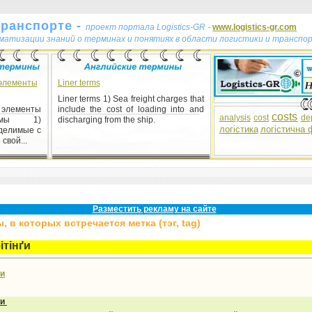
транспорте -
проект портала Logistics-GR -
www.logistics-gr.com
ематизации знаний о терминах и понятиях в области логистики и транспо
 элементы
Liner terms
Liner terms 1) Sea freight charges that
 элементы
include the cost of loading into and
costs
analysis
cost
de
темы 1)
discharging from the ship.
логістика
логістична 
делимые с
свой...
Разместить рекламу на сайте
 в которых встречается метка (тэг, tag)
ітінґи
ґи
ґи