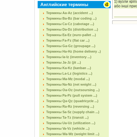
1) вузли кріп
Английские термины
або інші при
Термины Aa-Az (accident ...)
Термины Ba-Bz (bar coding ...)
Термины Ca-Cz (cabotage ...)
Термины Da-Dz (distribution ...)
Термины Ea-Ez (euro-pallet ...)
Термины Fa-Fz (flat car ...)
Термины Ga-Gz (groupage ...)
Термины Ha-Hz (home delivery ..)
Термины Ia-Iz (inventory ...)
Термины Ja-Jz (jit ...)
Термины Ka-Kz (kanban ...)
Термины La-Lz (logistics ...)
Термины Ma-Mz (modal ...)
Термины Na-Nz (net weight ...)
Термины Oa-Oz (outsoursing ...)
Термины Pa-Pz (pull system ...)
Термины Qa-Qz (quadricycle ...)
Термины Ra-Rz (reversing ...)
Термины Sa-Sz (supply chain ...)
Термины Ta-Tz (transit ...)
Термины Ua-Uz (utilization ...)
Термины Va-Vz (vehicle ...)
Термины Wa-Wz (weight limit ...)