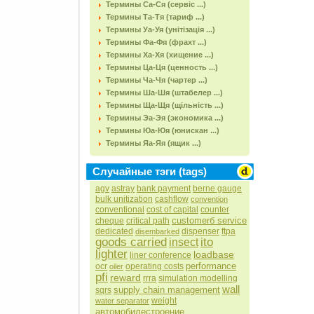
Термины Са-Ся (сервіс ...)
Термины Та-Тя (тариф ...)
Термины Уа-Уя (унітізація ...)
Термины Фа-Фя (фрахт ...)
Термины Ха-Хя (хищение ...)
Термины Ца-Ця (ценность ...)
Термины Ча-Чя (чартер ...)
Термины Ша-Шя (штабелер ...)
Термины Ща-Щя (щільність ...)
Термины Эа-Эя (экономика ...)
Термины Юа-Юя (юнискан ...)
Термины Яа-Яя (ящик ...)
Случайные тэги (tags)
agv
astray
bank payment
berne gauge
bulk unitization
cashflow
convention
conventional
cost of capital
counter
customerб service
cheque
critical path
dedicated
dispenser
ftpa
disembarked
goods carried
ito
insect
lighter
loadbase
liner conference
performance
ocr
operating costs
oiler
pfi
reward
rrra
simulation modelling
wall
supply chain management
sqrs
weight
water separator
автомобилестроение