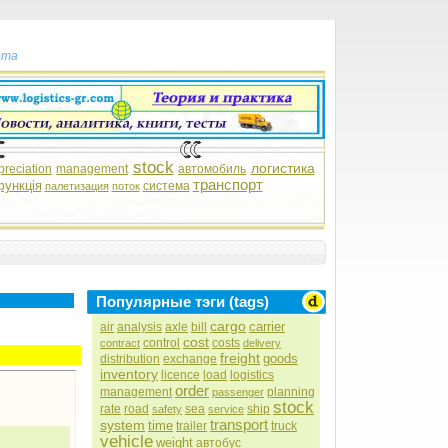
рта
stock
логистика
preciation
management
автомобиль
транспорт
функція
система
палетизация
поток
Популярные тэги (tags)
cargo
carrier
air
analysis
axle
bill
cost
control
costs
contract
delivery
freight
goods
distribution
exchange
inventory
licence
load
logistics
order
management
planning
passenger
stock
rate
road
sea
ship
safety
service
transport
system
time
trailer
truck
vehicle
weight
автобус