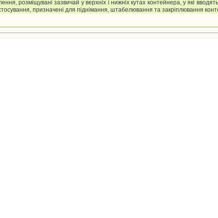
лення, розміщувані зазвичай у верхніх і нижніх кутах контейнера, у які вводят
стосування, призначені для піднімання, штабелювання та закріплювання конт