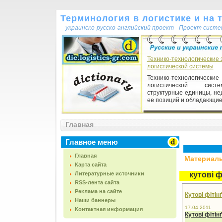
Терминология в логистике и на 
украинско-русско-английский проект - Проект сист
Технико-технологические
логистической системы
Технико-технологические
логистической сис
структурные единицы, не
ее позиций и обладающие 
Главная
Главное меню
Главная
Материалы,
Карта сайта
Литературные источники
кутові ф
RSS-лента сайта
Реклама на сайте
Кутові фітін
Наши баннеры
17.04.2011
Контактная информация
Кутові фітін