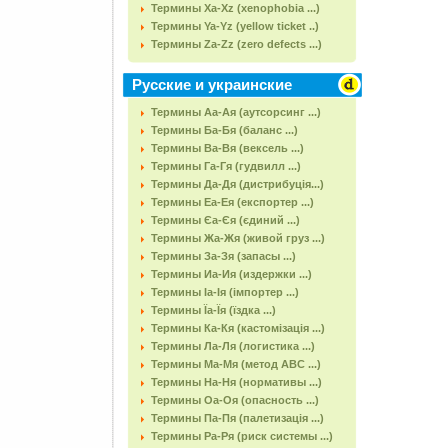
Термины Xa-Xz (xenophobia ...)
Термины Ya-Yz (yellow ticket ..)
Термины Za-Zz (zero defects ...)
Русские и украинские
Термины Аа-Ая (аутсорсинг ...)
Термины Ба-Бя (баланс ...)
Термины Ва-Вя (вексель ...)
Термины Га-Гя (гудвилл ...)
Термины Да-Дя (дистрибуція...)
Термины Еа-Ея (експортер ...)
Термины Єа-Єя (єдиний ...)
Термины Жа-Жя (живой груз ...)
Термины За-Зя (запасы ...)
Термины Иа-Ия (издержки ...)
Термины Іа-Ія (імпортер ...)
Термины Їа-Їя (їздка ...)
Термины Ка-Кя (кастомізація ...)
Термины Ла-Ля (логистика ...)
Термины Ма-Мя (метод АВС ...)
Термины На-Ня (нормативы ...)
Термины Оа-Оя (опасность ...)
Термины Па-Пя (палетизація ...)
Термины Ра-Ря (риск системы ...)