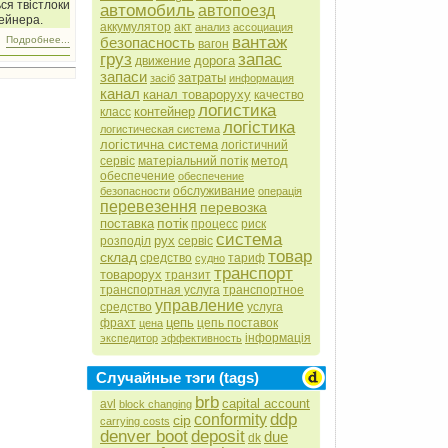
ься твістлоки
автомобиль
автопоезд
ейнера.
аккумулятор
акт
анализ
ассоциация
вантаж
безопасность
Подробнее...
вагон
груз
запас
дорога
движение
запаси
затраты
засіб
информация
канал
канал товароруху
качество
логистика
контейнер
класс
логістика
логистическая система
логістична система
логістичний
метод
сервіс
матеріальний потік
обеспечение
обеспечение
обслуживание
безопасности
операція
перевезення
перевозка
потік
поставка
процесс
риск
система
рух
розподіл
сервіс
товар
склад
средство
тариф
судно
транспорт
товарорух
транзит
транспортная услуга
транспортное
управление
средство
услуга
цепь
фрахт
цепь поставок
цена
інформація
экспедитор
эффективность
Случайные тэги (tags)
brb
capital account
avl
block changing
ddp
conformity
cip
carrying costs
denver boot
deposit
due
dk