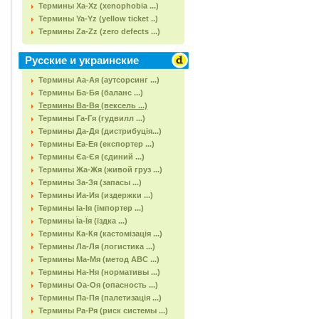
Термины Xa-Xz (xenophobia ...)
Термины Ya-Yz (yellow ticket ..)
Термины Za-Zz (zero defects ...)
Русские и украинские
Термины Аа-Ая (аутсорсинг ...)
Термины Ба-Бя (баланс ...)
Термины Ва-Вя (вексель ...)
Термины Га-Гя (гудвилл ...)
Термины Да-Дя (дистрибуція...)
Термины Еа-Ея (експортер ...)
Термины Єа-Єя (єдиний ...)
Термины Жа-Жя (живой груз ...)
Термины За-Зя (запасы ...)
Термины Иа-Ия (издержки ...)
Термины Іа-Ія (імпортер ...)
Термины Їа-Їя (їздка ...)
Термины Ка-Кя (кастомізація ...)
Термины Ла-Ля (логистика ...)
Термины Ма-Мя (метод АВС ...)
Термины На-Ня (нормативы ...)
Термины Оа-Оя (опасность ...)
Термины Па-Пя (палетизація ...)
Термины Ра-Ря (риск системы ...)