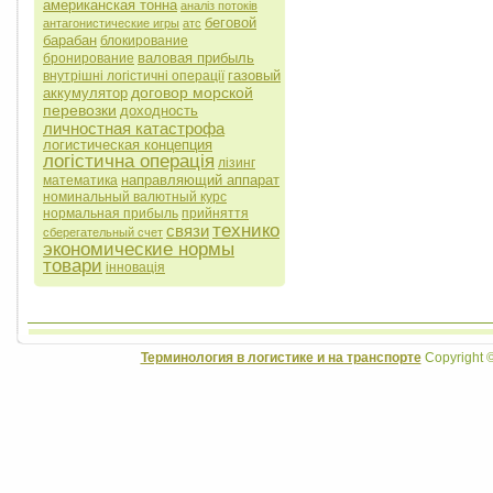
американская тонна
аналіз потоків
беговой
антагонистические игры
атс
барабан
блокирование
валовая прибыль
бронирование
газовый
внутрішні логістичні операції
договор морской
аккумулятор
перевозки
доходность
личностная катастрофа
логистическая концепция
логістична операція
лізинг
направляющий аппарат
математика
номинальный валютный курс
нормальная прибыль
прийняття
технико
связи
сберегательный счет
экономические нормы
товари
інновація
Терминология в логистике и на транспорте
Copyright 