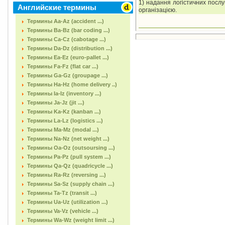
1) надання логістичних послу
Английские термины
організацією.
Термины Aa-Az (accident ...)
Термины Ba-Bz (bar coding ...)
Термины Ca-Cz (cabotage ...)
Термины Da-Dz (distribution ...)
Термины Ea-Ez (euro-pallet ...)
Термины Fa-Fz (flat car ...)
Термины Ga-Gz (groupage ...)
Термины Ha-Hz (home delivery ..)
Термины Ia-Iz (inventory ...)
Термины Ja-Jz (jit ...)
Термины Ka-Kz (kanban ...)
Термины La-Lz (logistics ...)
Термины Ma-Mz (modal ...)
Термины Na-Nz (net weight ...)
Термины Oa-Oz (outsoursing ...)
Термины Pa-Pz (pull system ...)
Термины Qa-Qz (quadricycle ...)
Термины Ra-Rz (reversing ...)
Термины Sa-Sz (supply chain ...)
Термины Ta-Tz (transit ...)
Термины Ua-Uz (utilization ...)
Термины Va-Vz (vehicle ...)
Термины Wa-Wz (weight limit ...)