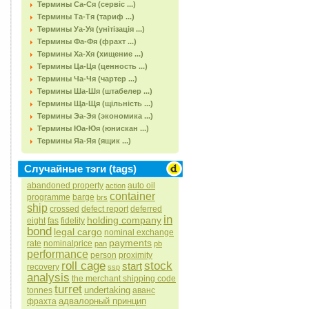
Термины Са-Ся (сервіс ...)
Термины Та-Тя (тариф ...)
Термины Уа-Уя (унітізація ...)
Термины Фа-Фя (фрахт ...)
Термины Ха-Хя (хищение ...)
Термины Ца-Ця (ценность ...)
Термины Ча-Чя (чартер ...)
Термины Ша-Шя (штабелер ...)
Термины Ща-Щя (щільність ...)
Термины Эа-Эя (экономика ...)
Термины Юа-Юя (юнискан ...)
Термины Яа-Яя (ящик ...)
Случайные тэги (tags)
abandoned property
auto oil
action
container
programme
barge
brs
ship
crossed
defect report
deferred
in
holding company
eight
fas
fidelity
bond
legal cargo
nominal exchange
payments
rate
nominalprice
pan
pb
performance
person
proximity
roll cage
stock
start
recovery
ssp
analysis
the merchant shipping code
turret
undertaking
tonnes
аванс
адвалорный принцип
фрахта