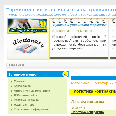
Терминология в логистике и на транспорт
украинско-русско-английский проект - Проект систематизации знан
Жорсткий логістичний сервіс
No
Жорсткий логістичний сервіс 1)
No
послуги, пов’язані із забезпеченням
ne
працездатності, безвідмовності та
gr
узгоджених парамет...
wh
Главная
Главное меню
Главная
Материалы, в которых вс
Карта сайта
Литературные источники
логістика контрактн
RSS-лента сайта
Реклама на сайте
Логістика контрактна
Наши баннеры
30.01.2012
Контактная информация
Логістика контрактна