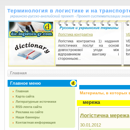
Терминология в логистике и на транспорт
украинско-русско-английский проект - Проект систематизации знан
Логістика контрактна
V
Логістика контрактна 1) надання
VE
логістичних послуг на основі
fo
довгострокової угоди між
(u
відправником вантажу і
for
сторонньою...
Главная
Главное меню
Главная
Материалы, в которых вс
Карта сайта
Литературные источники
мережа
RSS-лента сайта
Реклама на сайте
Логістична мережа
Наши баннеры
Контактная информация
30.01.2012