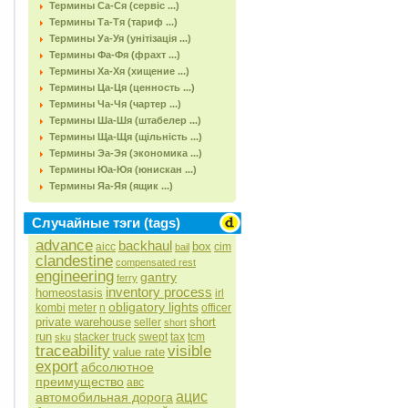
Термины Са-Ся (сервіс ...)
Термины Та-Тя (тариф ...)
Термины Уа-Уя (унітізація ...)
Термины Фа-Фя (фрахт ...)
Термины Ха-Хя (хищение ...)
Термины Ца-Ця (ценность ...)
Термины Ча-Чя (чартер ...)
Термины Ша-Шя (штабелер ...)
Термины Ща-Щя (щільність ...)
Термины Эа-Эя (экономика ...)
Термины Юа-Юя (юнискан ...)
Термины Яа-Яя (ящик ...)
Случайные тэги (tags)
advance
backhaul
box
aicc
cim
bail
clandestine
compensated rest
engineering
gantry
ferry
inventory process
homeostasis
irl
obligatory lights
kombi
meter
n
officer
private warehouse
short
seller
short
run
stacker truck
swept
tax
tcm
sku
traceability
visible
value rate
export
абсолютное
преимущество
авс
ацис
автомобильная дорога