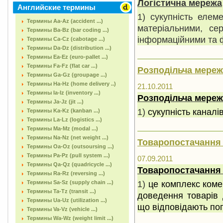
Логістична мережа
Английские термины
1) сукупність елем
Термины Aa-Az (accident ...)
матеріальними, се
Термины Ba-Bz (bar coding ...)
інформаційними та 
Термины Ca-Cz (cabotage ...)
Термины Da-Dz (distribution ...)
Термины Ea-Ez (euro-pallet ...)
Термины Fa-Fz (flat car ...)
Розподільча мереж
Термины Ga-Gz (groupage ...)
Термины Ha-Hz (home delivery ..)
21.10.2011
Термины Ia-Iz (inventory ...)
Розподільча мереж
Термины Ja-Jz (jit ...)
1)
сукупність каналі
Термины Ka-Kz (kanban ...)
Термины La-Lz (logistics ...)
Термины Ma-Mz (modal ...)
Термины Na-Nz (net weight ...)
Товаропостачання 
Термины Oa-Oz (outsoursing ...)
Термины Pa-Pz (pull system ...)
07.09.2011
Термины Qa-Qz (quadricycle ...)
Товаропостачання 
Термины Ra-Rz (reversing ...)
1)
це комплекс коме
Термины Sa-Sz (supply chain ...)
Термины Ta-Tz (transit ...)
доведення товарів д
Термины Ua-Uz (utilization ...)
що відповідають по
Термины Va-Vz (vehicle ...)
Термины Wa-Wz (weight limit ...)