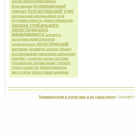
багаж сверхнормативный
бункеровочный
буксование
бухгалтерский учет
причал
вертикальний інформаційний потік
грузовместимость
диверсификация
задача глобального
логистического
менеджмента
залежність
комиссионные
картограма
логистический
конвергенция
матеріал
объект
неліквідні запаси
исследования
океанская накладная
предмет
система
синергічні звязки
управления перевозками
торгівля
тренд развития
фиксированное
фрахтовая единица
место
флаг
Терминология в логистике и на транспорте
Copyright 