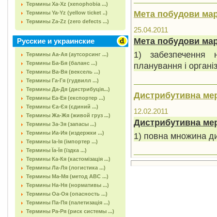
Термины Xa-Xz (xenophobia ...)
Мета побудови ма
Термины Ya-Yz (yellow ticket ..)
Термины Za-Zz (zero defects ...)
25.04.2011
Мета побудови ма
Русские и украинские
1) забезпечення 
Термины Аа-Ая (аутсорсинг ...)
Термины Ба-Бя (баланс ...)
планування і організ
Термины Ва-Вя (вексель ...)
Термины Га-Гя (гудвилл ...)
Термины Да-Дя (дистрибуція...)
Дистрибутивна ме
Термины Еа-Ея (експортер ...)
Термины Єа-Єя (єдиний ...)
12.02.2011
Термины Жа-Жя (живой груз ...)
Дистрибутивна ме
Термины За-Зя (запасы ...)
Термины Иа-Ия (издержки ...)
1) повна множина ди
Термины Іа-Ія (імпортер ...)
Термины Їа-Їя (їздка ...)
Термины Ка-Кя (кастомізація ...)
Термины Ла-Ля (логистика ...)
Термины Ма-Мя (метод АВС ...)
Термины На-Ня (нормативы ...)
Термины Оа-Оя (опасность ...)
Термины Па-Пя (палетизація ...)
Термины Ра-Ря (риск системы ...)