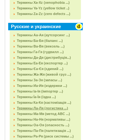
Термины Xa-Xz (xenophobia ...)
Термины Ya-Yz (yellow ticket ..)
Термины Za-Zz (zero defects ...)
Русские и украинские
Термины Аа-Ая (аутсорсинг ...)
Термины Ба-Бя (баланс ...)
Термины Ва-Вя (вексель ...)
Термины Га-Гя (гудвилл ...)
Термины Да-Дя (дистрибуція...)
Термины Еа-Ея (експортер ...)
Термины Єа-Єя (єдиний ...)
Термины Жа-Жя (живой груз ...)
Термины За-Зя (запасы ...)
Термины Иа-Ия (издержки ...)
Термины Іа-Ія (імпортер ...)
Термины Їа-Їя (їздка ...)
Термины Ка-Кя (кастомізація ...)
Термины Ла-Ля (логистика ...)
Термины Ма-Мя (метод АВС ...)
Термины На-Ня (нормативы ...)
Термины Оа-Оя (опасность ...)
Термины Па-Пя (палетизація ...)
Термины Ра-Ря (риск системы ...)