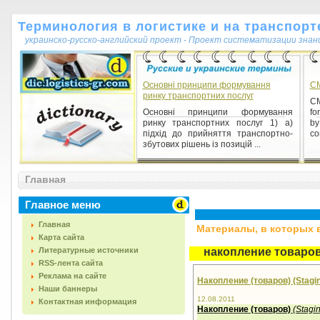
Терминология в логистике и на транспорт
украинско-русско-английский проект - Проект систематизации знан
Основні принципи формування
C
ринку транспортних послуг
CM
Основні принципи формування
fo
ринку транспортних послуг 1) а)
b
підхід до прийняття транспортно-
co
збутових рішень із позицій ...
Главная
Главное меню
Главная
Материалы, в которых вс
Карта сайта
Литературные источники
накопление товаро
RSS-лента сайта
Реклама на сайте
Накопление (товаров) (Stagi
Наши баннеры
12.08.2011
Контактная информация
Накопление (товаров)
(
Stagi