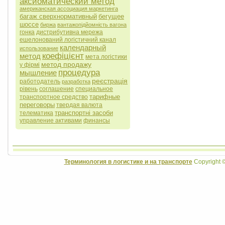
аксиоматический метод
американская ассоциация маркетинга
багаж сверхнормативный
бегущее
шоссе
биржа
вантажопідйомність вагона
гонка
дистрибутивна мережа
ешелонований логістичний канал
календарный
использование
коефіцієнт
метод
мета логістики
метод продажу
у фірмі
процедура
мышление
реєстрація
работодатель
разработка
рівень
соглашение
специальное
тарифные
транспортное средство
переговоры
твердая валюта
транспортні засоби
телематика
управление активами
финансы
Терминология в логистике и на транспорте
Copyright 