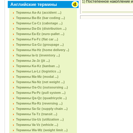
1)
Постепенное накопление ил
Английские термины
Термины Aa-Az (accident ...)
Термины Ba-Bz (bar coding ...)
Термины Ca-Cz (cabotage ...)
Термины Da-Dz (distribution ...)
Термины Ea-Ez (euro-pallet ...)
Термины Fa-Fz (flat car ...)
Термины Ga-Gz (groupage ...)
Термины Ha-Hz (home delivery ..)
Термины Ia-Iz (inventory ...)
Термины Ja-Jz (jit ...)
Термины Ka-Kz (kanban ...)
Термины La-Lz (logistics ...)
Термины Ma-Mz (modal ...)
Термины Na-Nz (net weight ...)
Термины Oa-Oz (outsoursing ...)
Термины Pa-Pz (pull system ...)
Термины Qa-Qz (quadricycle ...)
Термины Ra-Rz (reversing ...)
Термины Sa-Sz (supply chain ...)
Термины Ta-Tz (transit ...)
Термины Ua-Uz (utilization ...)
Термины Va-Vz (vehicle ...)
Термины Wa-Wz (weight limit ...)