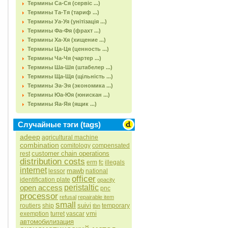
Термины Са-Ся (сервіс ...)
Термины Та-Тя (тариф ...)
Термины Уа-Уя (унітізація ...)
Термины Фа-Фя (фрахт ...)
Термины Ха-Хя (хищение ...)
Термины Ца-Ця (ценность ...)
Термины Ча-Чя (чартер ...)
Термины Ша-Шя (штабелер ...)
Термины Ща-Щя (щільність ...)
Термины Эа-Эя (экономика ...)
Термины Юа-Юя (юнискан ...)
Термины Яа-Яя (ящик ...)
Случайные тэги (tags)
adeep
agricultural machine
combination
comitology
compensated
customer chain operations
rest
distribution costs
erm
fc
illegals
internet
mawb
lessor
national
officer
identification plate
opacity
open access
peristaltic
pnc
processor
refusal
repairable item
small
suivi
routiers
ship
temporary
tbn
vmi
exemption
turret
vascar
автомобилизация