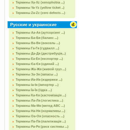
Термины Xa-Xz (xenophobia ...)
Термины Ya-Yz (yellow ticket ..)
Термины Za-Zz (zero defects ...)
Русские и украинские
Термины Аа-Ая (аутсорсинг ...)
Термины Ба-Бя (баланс ...)
Термины Ва-Вя (вексель ...)
Термины Га-Гя (гудвилл ...)
Термины Да-Дя (дистрибуція...)
Термины Еа-Ея (експортер ...)
Термины Єа-Єя (єдиний ...)
Термины Жа-Жя (живой груз ...)
Термины За-Зя (запасы ...)
Термины Иа-Ия (издержки ...)
Термины Іа-Ія (імпортер ...)
Термины Їа-Їя (їздка ...)
Термины Ка-Кя (кастомізація ...)
Термины Ла-Ля (логистика ...)
Термины Ма-Мя (метод АВС ...)
Термины На-Ня (нормативы ...)
Термины Оа-Оя (опасность ...)
Термины Па-Пя (палетизація ...)
Термины Ра-Ря (риск системы ...)