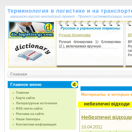
Терминология в логистике и на транспорт
украинско-русско-английский проект - Проект систематизации знан
Ручная блокировка
B
Ручная блокировка 1) Блокировка
BR
(2.), включаемая вручную.
Re
ra
Pro
Главная
Главное меню
Главная
Материалы, в которых вс
Карта сайта
Литературные источники
небезпечні відходи
RSS-лента сайта
Реклама на сайте
Небезпечні відход
Наши баннеры
Контактная информация
10.04.2011