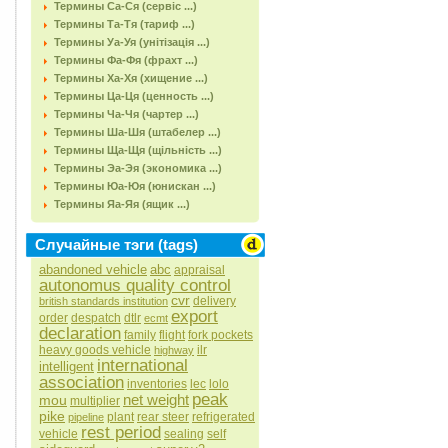
Термины Са-Ся (сервіс ...)
Термины Та-Тя (тариф ...)
Термины Уа-Уя (унітізація ...)
Термины Фа-Фя (фрахт ...)
Термины Ха-Хя (хищение ...)
Термины Ца-Ця (ценность ...)
Термины Ча-Чя (чартер ...)
Термины Ша-Шя (штабелер ...)
Термины Ща-Щя (щільність ...)
Термины Эа-Эя (экономика ...)
Термины Юа-Юя (юнискан ...)
Термины Яа-Яя (ящик ...)
Случайные тэги (tags)
abandoned vehicle
abc
appraisal
autonomus quality control
cvr
delivery
british standards institution
export
order
despatch
dtlr
ecmt
declaration
family
flight
fork pockets
heavy goods vehicle
ilr
highway
international
intelligent
association
inventories
lec
lolo
peak
net weight
mou
multiplier
pike
plant
rear steer
refrigerated
pipeline
rest period
vehicle
sealing
self