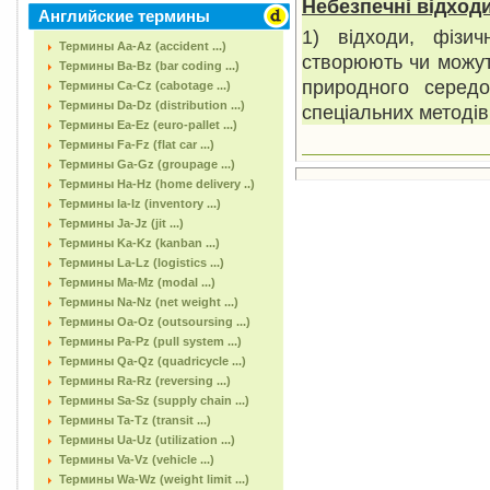
Небезпечні відход
Английские термины
1) відходи, фізичн
Термины Aa-Az (accident ...)
створюють чи можут
Термины Ba-Bz (bar coding ...)
природного серед
Термины Ca-Cz (cabotage ...)
Термины Da-Dz (distribution ...)
спеціальних методів
Термины Ea-Ez (euro-pallet ...)
Термины Fa-Fz (flat car ...)
Термины Ga-Gz (groupage ...)
Термины Ha-Hz (home delivery ..)
Термины Ia-Iz (inventory ...)
Термины Ja-Jz (jit ...)
Термины Ka-Kz (kanban ...)
Термины La-Lz (logistics ...)
Термины Ma-Mz (modal ...)
Термины Na-Nz (net weight ...)
Термины Oa-Oz (outsoursing ...)
Термины Pa-Pz (pull system ...)
Термины Qa-Qz (quadricycle ...)
Термины Ra-Rz (reversing ...)
Термины Sa-Sz (supply chain ...)
Термины Ta-Tz (transit ...)
Термины Ua-Uz (utilization ...)
Термины Va-Vz (vehicle ...)
Термины Wa-Wz (weight limit ...)