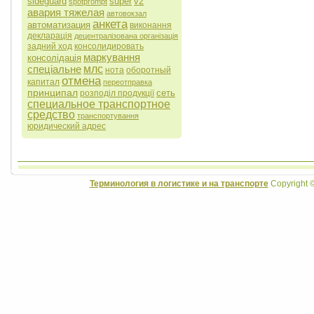
sideguard
super
v2
spotprompt
авария тяжелая
автовокзал
анкета
автоматизация
виконання
декларація
децентралізована організація
задний ход
консолидировать
маркування
консолідація
спеціальне
млс
нота
оборотный
отмена
капитал
переотправка
принципал
сеть
розподіл продукції
специальное транспортное
средство
транспортування
юридический адрес
Терминология в логистике и на транспорте
Copyright 