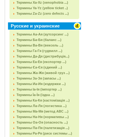
Термины Xa-Xz (xenophobia ...)
Термины Ya-Yz (yellow ticket ..)
Термины Za-Zz (zero defects ...)
Русские и украинские
Термины Аа-Ая (аутсорсинг ...)
Термины Ба-Бя (баланс ...)
Термины Ва-Вя (вексель ...)
Термины Га-Гя (гудвилл ...)
Термины Да-Дя (дистрибуція...)
Термины Еа-Ея (експортер ...)
Термины Єа-Єя (єдиний ...)
Термины Жа-Жя (живой груз ...)
Термины За-Зя (запасы ...)
Термины Иа-Ия (издержки ...)
Термины Іа-Ія (імпортер ...)
Термины Їа-Їя (їздка ...)
Термины Ка-Кя (кастомізація ...)
Термины Ла-Ля (логистика ...)
Термины Ма-Мя (метод АВС ...)
Термины На-Ня (нормативы ...)
Термины Оа-Оя (опасность ...)
Термины Па-Пя (палетизація ...)
Термины Ра-Ря (риск системы ...)