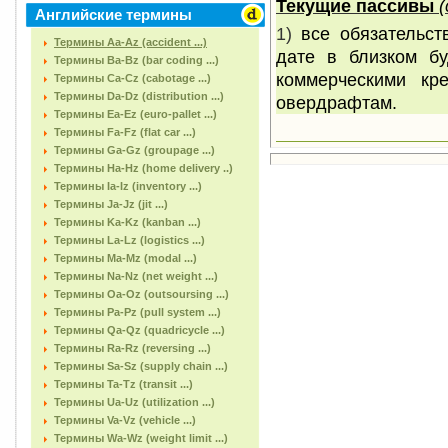
Текущие пассивы
(
Английские термины
1)
все обязательс
Термины Aa-Az (accident ...)
дате в близком б
Термины Ba-Bz (bar coding ...)
коммерческими кр
Термины Ca-Cz (cabotage ...)
Термины Da-Dz (distribution ...)
овердрафтам.
Термины Ea-Ez (euro-pallet ...)
Термины Fa-Fz (flat car ...)
Термины Ga-Gz (groupage ...)
Термины Ha-Hz (home delivery ..)
Термины Ia-Iz (inventory ...)
Термины Ja-Jz (jit ...)
Термины Ka-Kz (kanban ...)
Термины La-Lz (logistics ...)
Термины Ma-Mz (modal ...)
Термины Na-Nz (net weight ...)
Термины Oa-Oz (outsoursing ...)
Термины Pa-Pz (pull system ...)
Термины Qa-Qz (quadricycle ...)
Термины Ra-Rz (reversing ...)
Термины Sa-Sz (supply chain ...)
Термины Ta-Tz (transit ...)
Термины Ua-Uz (utilization ...)
Термины Va-Vz (vehicle ...)
Термины Wa-Wz (weight limit ...)