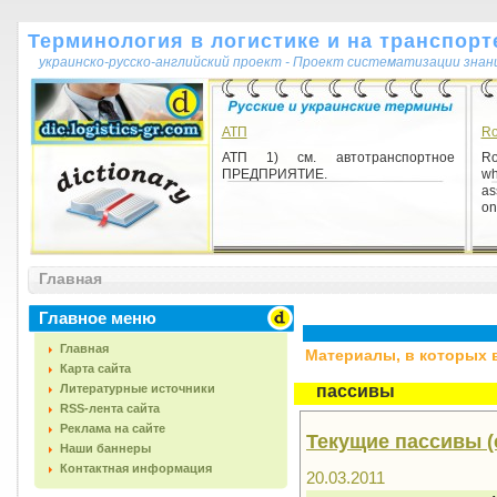
Терминология в логистике и на транспорт
украинско-русско-английский проект - Проект систематизации знан
АТП
Ro
АТП 1) см. автотранспортное
Ro
ПРЕДПРИЯТИЕ.
w
as
on
Главная
Главное меню
Главная
Материалы, в которых вс
Карта сайта
Литературные источники
пассивы
RSS-лента сайта
Реклама на сайте
Текущие пассивы (cu
Наши баннеры
Контактная информация
20.03.2011