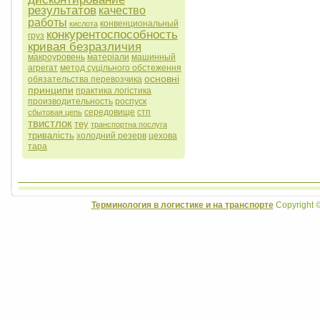
результатов
качество
работы
конвенциональный
кислота
конкурентоспособность
груз
кривая безразличия
макроуровень
матеріали
машинный
агрегат
метод суцільного обстеження
основні
обязательства перевозчика
принципи
практика логістика
производительность
роспуск
середовище
стп
сбытовая цепь
твистлок
теу
транспортна послуга
тривалість
холодний резерв
цехова
тара
Терминология в логистике и на транспорте
Copyright 