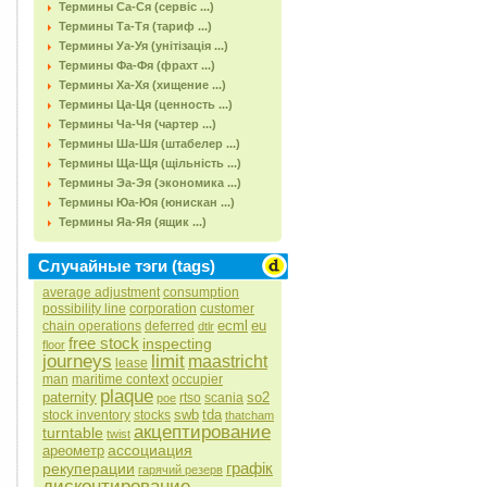
Термины Са-Ся (сервіс ...)
Термины Та-Тя (тариф ...)
Термины Уа-Уя (унітізація ...)
Термины Фа-Фя (фрахт ...)
Термины Ха-Хя (хищение ...)
Термины Ца-Ця (ценность ...)
Термины Ча-Чя (чартер ...)
Термины Ша-Шя (штабелер ...)
Термины Ща-Щя (щільність ...)
Термины Эа-Эя (экономика ...)
Термины Юа-Юя (юнискан ...)
Термины Яа-Яя (ящик ...)
Случайные тэги (tags)
average adjustment
consumption
possibility line
corporation
customer
ecml
eu
chain operations
deferred
dtlr
free stock
inspecting
floor
journeys
limit
maastricht
lease
man
maritime context
occupier
plaque
paternity
so2
rtso
scania
poe
swb
tda
stock inventory
stocks
thatcham
акцептирование
turntable
twist
ассоциация
ареометр
графік
рекуперации
гарячий резерв
дисконтирование