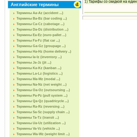
1)
Тарифы со скидкой на един
Английские термины
Термины Aa-Az (accident ...)
Термины Ba-Bz (bar coding ...)
Термины Ca-Cz (cabotage ...)
Термины Da-Dz (distribution ...)
Термины Ea-Ez (euro-pallet ...)
Термины Fa-Fz (flat car ...)
Термины Ga-Gz (groupage ...)
Термины Ha-Hz (home delivery ..)
Термины Ia-Iz (inventory ...)
Термины Ja-Jz (jit ...)
Термины Ka-Kz (kanban ...)
Термины La-Lz (logistics ...)
Термины Ma-Mz (modal ...)
Термины Na-Nz (net weight ...)
Термины Oa-Oz (outsoursing ...)
Термины Pa-Pz (pull system ...)
Термины Qa-Qz (quadricycle ...)
Термины Ra-Rz (reversing ...)
Термины Sa-Sz (supply chain ...)
Термины Ta-Tz (transit ...)
Термины Ua-Uz (utilization ...)
Термины Va-Vz (vehicle ...)
Термины Wa-Wz (weight limit ...)