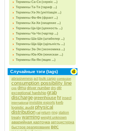
Термины Са-Ся (сервіс ...)
Термины Та-Тя (тариф ...)
Термины Уа-Уя (унітізація ...)
Термины Фа-Фя (фрахт ...)
Термины Ха-Хя (хищение ...)
Термины Ца-Ця (ценность ...)
Термины Ча-Чя (чартер ...)
Термины Ша-Шя (штабелер ...)
Термины Ща-Щя (щільність ...)
Термины Эа-Эя (экономика ...)
Термины Юа-Юя (юнискан ...)
Термины Яа-Яя (ящик ...)
Случайные тэги (tags)
abrasiveness
act
bulk cargo
comission
consumption possibility line
dmu
driver number
drs
dtlr
cps
grab
exceptional hardship
discharge
greenhouse
hr
insect
kerb
invisible exports
international
physical
logistic audit
distribution
return
ring
station
rail
warming
treaty
weight unknown
аварийная карточка
автоцистерна
вес
быстрое реагирование