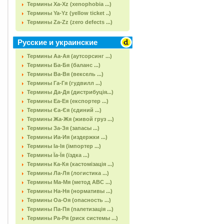
Термины Xa-Xz (xenophobia ...)
Термины Ya-Yz (yellow ticket ..)
Термины Za-Zz (zero defects ...)
Русские и украинские
Термины Аа-Ая (аутсорсинг ...)
Термины Ба-Бя (баланс ...)
Термины Ва-Вя (вексель ...)
Термины Га-Гя (гудвилл ...)
Термины Да-Дя (дистрибуція...)
Термины Еа-Ея (експортер ...)
Термины Єа-Єя (єдиний ...)
Термины Жа-Жя (живой груз ...)
Термины За-Зя (запасы ...)
Термины Иа-Ия (издержки ...)
Термины Іа-Ія (імпортер ...)
Термины Їа-Їя (їздка ...)
Термины Ка-Кя (кастомізація ...)
Термины Ла-Ля (логистика ...)
Термины Ма-Мя (метод АВС ...)
Термины На-Ня (нормативы ...)
Термины Оа-Оя (опасность ...)
Термины Па-Пя (палетизація ...)
Термины Ра-Ря (риск системы ...)