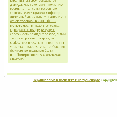
гарантийный срок
господарство
дэмидж лист
економічні показники
координатная сетка
косвенные
кривая лаффера
затраты
кредит
ликвидный актив
опт
логістичні витрати
плановість
отбор товаров
потребность
предельная осадка
продаж товару
режущая
розподільчий
способность
резидент
термінал
рівень товароруху
собственность
стафінґ
способ
упаковка товара
уступка требования
фрипорт
центральная балка
штабелирование
экономическая
структура
Терминология в логистике и на транспорте
Copyright 