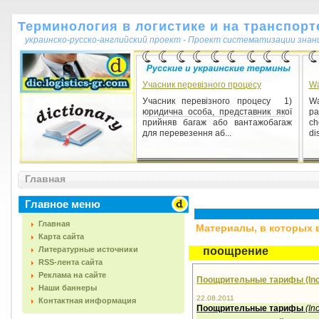
Терминология в логистике и на транспорт
украинско-русско-английский проект - Проект систематизации знан
Учасник перевізного процесу
Wa
Учасник перевізного процесу 1)
Wa
юридична особа, представник якої
pa
прийняв багаж або вантажобагаж
ch
для перевезення аб...
dis
Главная
Главное меню
Главная
Материалы, в которых вс
Карта сайта
Литературные источники
поощрение
RSS-лента сайта
Реклама на сайте
Поощрительные тарифы (Ince
Наши баннеры
22.08.2011
Контактная информация
Поощрительные тарифы
(
In