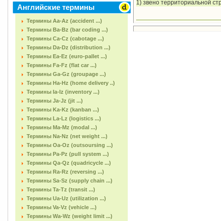
1) звено территориальной ст
Английские термины
Термины Aa-Az (accident ...)
Термины Ba-Bz (bar coding ...)
Термины Ca-Cz (cabotage ...)
Термины Da-Dz (distribution ...)
Термины Ea-Ez (euro-pallet ...)
Термины Fa-Fz (flat car ...)
Термины Ga-Gz (groupage ...)
Термины Ha-Hz (home delivery ..)
Термины Ia-Iz (inventory ...)
Термины Ja-Jz (jit ...)
Термины Ka-Kz (kanban ...)
Термины La-Lz (logistics ...)
Термины Ma-Mz (modal ...)
Термины Na-Nz (net weight ...)
Термины Oa-Oz (outsoursing ...)
Термины Pa-Pz (pull system ...)
Термины Qa-Qz (quadricycle ...)
Термины Ra-Rz (reversing ...)
Термины Sa-Sz (supply chain ...)
Термины Ta-Tz (transit ...)
Термины Ua-Uz (utilization ...)
Термины Va-Vz (vehicle ...)
Термины Wa-Wz (weight limit ...)