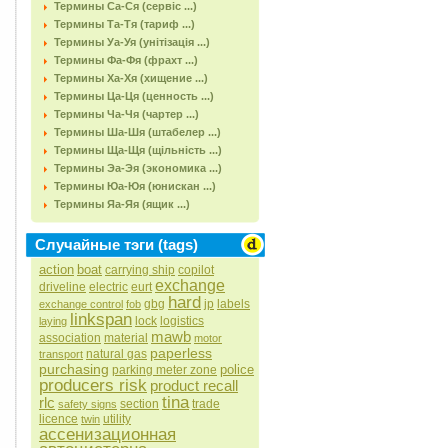
Термины Са-Ся (сервіс ...)
Термины Та-Тя (тариф ...)
Термины Уа-Уя (унітізація ...)
Термины Фа-Фя (фрахт ...)
Термины Ха-Хя (хищение ...)
Термины Ца-Ця (ценность ...)
Термины Ча-Чя (чартер ...)
Термины Ша-Шя (штабелер ...)
Термины Ща-Щя (щільність ...)
Термины Эа-Эя (экономика ...)
Термины Юа-Юя (юнискан ...)
Термины Яа-Яя (ящик ...)
Случайные тэги (tags)
action
boat
carrying ship
copilot
exchange
driveline
electric
eurt
hard
gbg
jp
labels
exchange control
fob
linkspan
lock
logistics
laying
mawb
association
material
motor
paperless
natural gas
transport
purchasing
police
parking meter zone
producers risk
product recall
tina
rlc
section
trade
safety signs
licence
utility
twin
ассенизационная