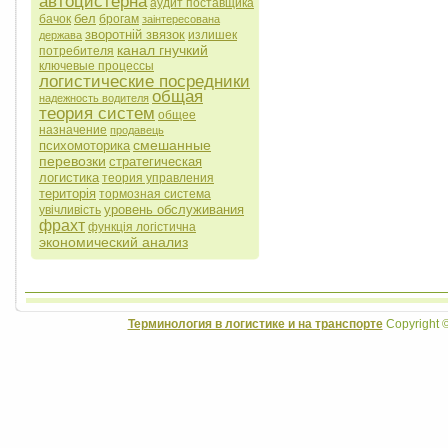
автоцистерна
аудит поставщика
бел
бачок
брогам
заінтересована
зворотній звязок
излишек
держава
канал гнучкий
потребителя
ключевые процессы
логистические посредники
общая
надежность водителя
теория систем
общее
назначение
продавець
смешанные
психомоторика
перевозки
стратегическая
логистика
теория управления
територія
тормозная система
уровень обслуживания
увічливість
фрахт
функція логістична
экономический анализ
Терминология в логистике и на транспорте
Copyright 