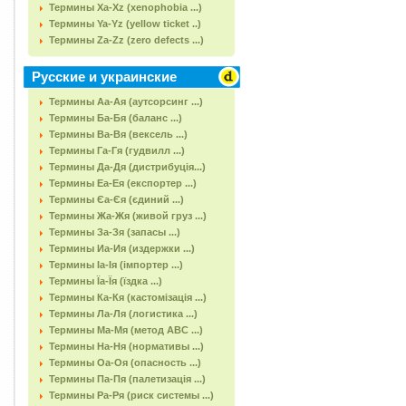
Термины Xa-Xz (xenophobia ...)
Термины Ya-Yz (yellow ticket ..)
Термины Za-Zz (zero defects ...)
Русские и украинские
Термины Аа-Ая (аутсорсинг ...)
Термины Ба-Бя (баланс ...)
Термины Ва-Вя (вексель ...)
Термины Га-Гя (гудвилл ...)
Термины Да-Дя (дистрибуція...)
Термины Еа-Ея (експортер ...)
Термины Єа-Єя (єдиний ...)
Термины Жа-Жя (живой груз ...)
Термины За-Зя (запасы ...)
Термины Иа-Ия (издержки ...)
Термины Іа-Ія (імпортер ...)
Термины Їа-Їя (їздка ...)
Термины Ка-Кя (кастомізація ...)
Термины Ла-Ля (логистика ...)
Термины Ма-Мя (метод АВС ...)
Термины На-Ня (нормативы ...)
Термины Оа-Оя (опасность ...)
Термины Па-Пя (палетизація ...)
Термины Ра-Ря (риск системы ...)