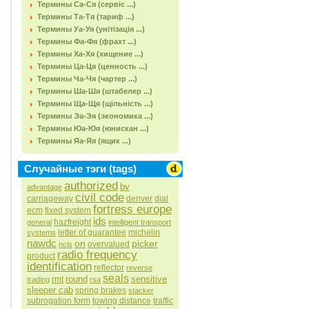
Термины Са-Ся (сервіс ...)
Термины Та-Тя (тариф ...)
Термины Уа-Уя (унітізація ...)
Термины Фа-Фя (фрахт ...)
Термины Ха-Хя (хищение ...)
Термины Ца-Ця (ценность ...)
Термины Ча-Чя (чартер ...)
Термины Ша-Шя (штабелер ...)
Термины Ща-Щя (щільність ...)
Термины Эа-Эя (экономика ...)
Термины Юа-Юя (юнискан ...)
Термины Яа-Яя (ящик ...)
Случайные тэги (tags)
authorized
bv
advantage
civil code
carriageway
denver
dial
fortress europe
ecm
fixed system
ids
hazfreight
general
intelligent transport
letter of guarantee
michelin
systems
nawdc
on
picker
overvalued
ncis
radio frequency
product
identification
reflector
reverse
seals
round
sensitive
rmt
trading
rsa
sleeper cab
spring brakes
stacker
subrogation form
towing distance
traffic