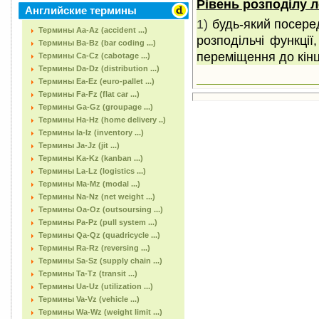
Рівень розподілу л
Английские термины
1)
будь-який посере
Термины Aa-Az (accident ...)
розподільчі функції
Термины Ba-Bz (bar coding ...)
переміщення до кінц
Термины Ca-Cz (cabotage ...)
Термины Da-Dz (distribution ...)
Термины Ea-Ez (euro-pallet ...)
Термины Fa-Fz (flat car ...)
Термины Ga-Gz (groupage ...)
Термины Ha-Hz (home delivery ..)
Термины Ia-Iz (inventory ...)
Термины Ja-Jz (jit ...)
Термины Ka-Kz (kanban ...)
Термины La-Lz (logistics ...)
Термины Ma-Mz (modal ...)
Термины Na-Nz (net weight ...)
Термины Oa-Oz (outsoursing ...)
Термины Pa-Pz (pull system ...)
Термины Qa-Qz (quadricycle ...)
Термины Ra-Rz (reversing ...)
Термины Sa-Sz (supply chain ...)
Термины Ta-Tz (transit ...)
Термины Ua-Uz (utilization ...)
Термины Va-Vz (vehicle ...)
Термины Wa-Wz (weight limit ...)