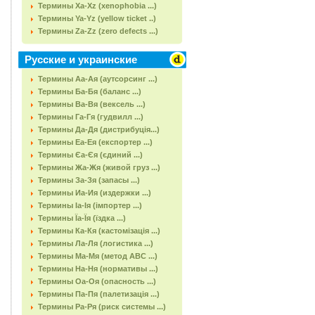
Термины Xa-Xz (xenophobia ...)
Термины Ya-Yz (yellow ticket ..)
Термины Za-Zz (zero defects ...)
Русские и украинские
Термины Аа-Ая (аутсорсинг ...)
Термины Ба-Бя (баланс ...)
Термины Ва-Вя (вексель ...)
Термины Га-Гя (гудвилл ...)
Термины Да-Дя (дистрибуція...)
Термины Еа-Ея (експортер ...)
Термины Єа-Єя (єдиний ...)
Термины Жа-Жя (живой груз ...)
Термины За-Зя (запасы ...)
Термины Иа-Ия (издержки ...)
Термины Іа-Ія (імпортер ...)
Термины Їа-Їя (їздка ...)
Термины Ка-Кя (кастомізація ...)
Термины Ла-Ля (логистика ...)
Термины Ма-Мя (метод АВС ...)
Термины На-Ня (нормативы ...)
Термины Оа-Оя (опасность ...)
Термины Па-Пя (палетизація ...)
Термины Ра-Ря (риск системы ...)