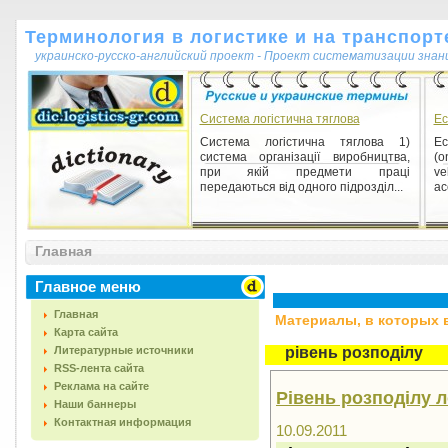
Терминология в логистике и на транспорт
украинско-русско-английский проект - Проект систематизации знан
Система логістична тяглова
Ec
Система логістична тяглова 1)
Ec
система організації виробництва,
(o
при якій предмети праці
v
передаються від одного підрозділ...
acc
Главная
Главное меню
Главная
Материалы, в которых вс
Карта сайта
Литературные источники
рівень розподілу
RSS-лента сайта
Реклама на сайте
Рівень розподілу л
Наши баннеры
Контактная информация
10.09.2011