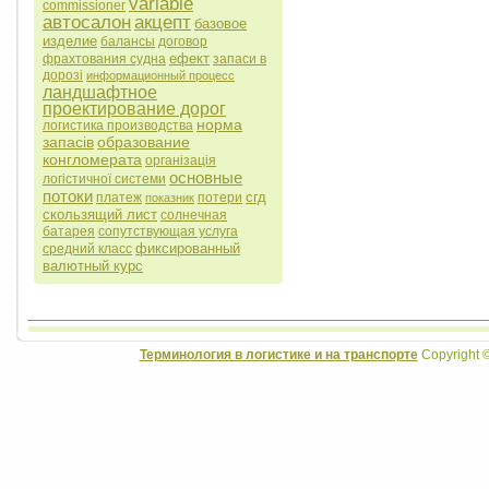
variable
commissioner
автосалон
акцепт
базовое
изделие
балансы
договор
ефект
фрахтования судна
запаси в
дорозі
информационный процесс
ландшафтное
проектирование дорог
норма
логистика производства
запасів
образование
конгломерата
організація
основные
логістичної системи
потоки
сгд
платеж
потери
показник
скользящий лист
солнечная
батарея
сопутствующая услуга
фиксированный
средний класс
валютный курс
Терминология в логистике и на транспорте
Copyright 