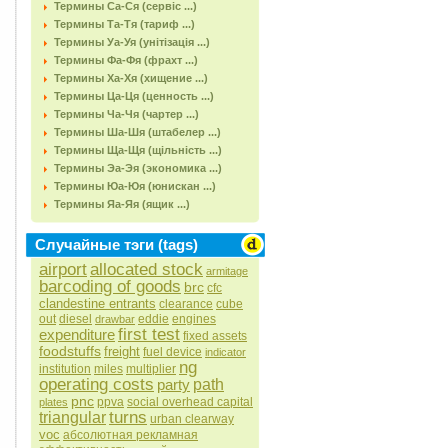
Термины Са-Ся (сервіс ...)
Термины Та-Тя (тариф ...)
Термины Уа-Уя (унітізація ...)
Термины Фа-Фя (фрахт ...)
Термины Ха-Хя (хищение ...)
Термины Ца-Ця (ценность ...)
Термины Ча-Чя (чартер ...)
Термины Ша-Шя (штабелер ...)
Термины Ща-Щя (щільність ...)
Термины Эа-Эя (экономика ...)
Термины Юа-Юя (юнискан ...)
Термины Яа-Яя (ящик ...)
Случайные тэги (tags)
airport
allocated stock
armitage
barcoding of goods
brc
cfc
clandestine entrants
clearance
cube
out
diesel
eddie
engines
drawbar
first test
expenditure
fixed assets
foodstuffs
freight
fuel device
indicator
ng
institution
miles
multiplier
operating costs
party
path
pnc
ppva
social overhead capital
plates
turns
triangular
urban clearway
voc
абсолютная рекламная