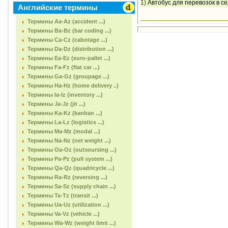
1)
Автобус для перевозок в с
Английские термины
Термины Aa-Az (accident ...)
Термины Ba-Bz (bar coding ...)
Термины Ca-Cz (cabotage ...)
Термины Da-Dz (distribution ...)
Термины Ea-Ez (euro-pallet ...)
Термины Fa-Fz (flat car ...)
Термины Ga-Gz (groupage ...)
Термины Ha-Hz (home delivery ..)
Термины Ia-Iz (inventory ...)
Термины Ja-Jz (jit ...)
Термины Ka-Kz (kanban ...)
Термины La-Lz (logistics ...)
Термины Ma-Mz (modal ...)
Термины Na-Nz (net weight ...)
Термины Oa-Oz (outsoursing ...)
Термины Pa-Pz (pull system ...)
Термины Qa-Qz (quadricycle ...)
Термины Ra-Rz (reversing ...)
Термины Sa-Sz (supply chain ...)
Термины Ta-Tz (transit ...)
Термины Ua-Uz (utilization ...)
Термины Va-Vz (vehicle ...)
Термины Wa-Wz (weight limit ...)