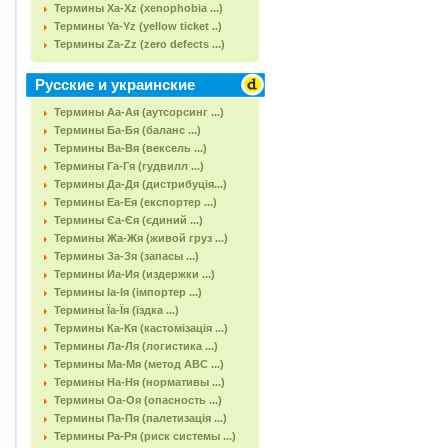
Термины Xa-Xz (xenophobia ...)
Термины Ya-Yz (yellow ticket ..)
Термины Za-Zz (zero defects ...)
Русские и украинские
Термины Аа-Ая (аутсорсинг ...)
Термины Ба-Бя (баланс ...)
Термины Ва-Вя (вексель ...)
Термины Га-Гя (гудвилл ...)
Термины Да-Дя (дистрибуція...)
Термины Еа-Ея (експортер ...)
Термины Єа-Єя (єдиний ...)
Термины Жа-Жя (живой груз ...)
Термины За-Зя (запасы ...)
Термины Иа-Ия (издержки ...)
Термины Іа-Ія (імпортер ...)
Термины Їа-Їя (їздка ...)
Термины Ка-Кя (кастомізація ...)
Термины Ла-Ля (логистика ...)
Термины Ма-Мя (метод АВС ...)
Термины На-Ня (нормативы ...)
Термины Оа-Оя (опасность ...)
Термины Па-Пя (палетизація ...)
Термины Ра-Ря (риск системы ...)