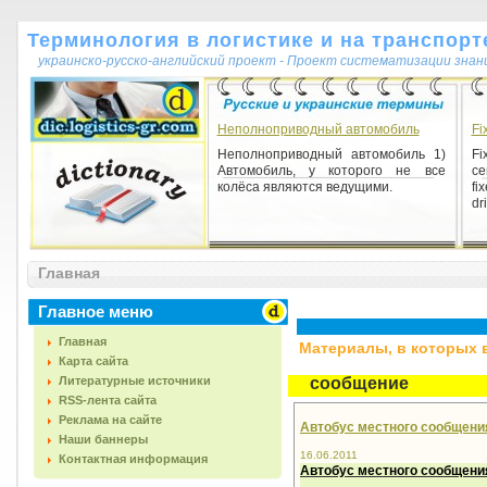
Терминология в логистике и на транспорт
украинско-русско-английский проект - Проект систематизации знан
Неполноприводный автомобиль
Fi
Неполноприводный автомобиль 1)
Fi
Автомобиль, у которого не все
ce
колёса являются ведущими.
fi
dri
Главная
Главное меню
Главная
Материалы, в которых вс
Карта сайта
Литературные источники
сообщение
RSS-лента сайта
Реклама на сайте
Автобус местного сообщени
Наши баннеры
16.06.2011
Контактная информация
Автобус местного сообщени