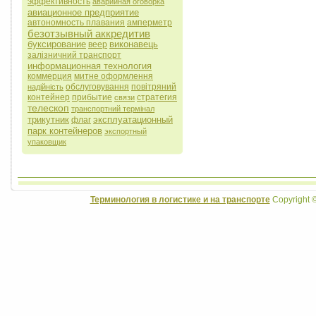
эффективность
аварийная оговорка
авиационное предприятие
автономность плавания
амперметр
безотзывный аккредитив
буксирование
виконавець
веер
залізничний транспорт
информационная технология
коммерция
митне оформлення
обслуговування
повітряний
надійність
контейнер
прибытие
стратегия
связи
телескоп
транспортний термінал
трикутник
эксплуатационный
флаг
парк контейнеров
экспортный
упаковщик
Терминология в логистике и на транспорте
Copyright 