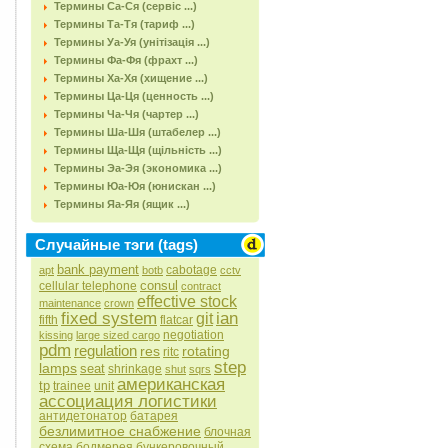
Термины Са-Ся (сервіс ...)
Термины Та-Тя (тариф ...)
Термины Уа-Уя (унітізація ...)
Термины Фа-Фя (фрахт ...)
Термины Ха-Хя (хищение ...)
Термины Ца-Ця (ценность ...)
Термины Ча-Чя (чартер ...)
Термины Ша-Шя (штабелер ...)
Термины Ща-Щя (щільність ...)
Термины Эа-Эя (экономика ...)
Термины Юа-Юя (юнискан ...)
Термины Яа-Яя (ящик ...)
Случайные тэги (tags)
bank payment
cabotage
apt
botb
cctv
consul
cellular telephone
contract
effective stock
maintenance
crown
fixed system
ian
git
fifth
flatcar
negotiation
kissing
large sized cargo
pdm
regulation
res
rotating
ritc
step
lamps
seat
shrinkage
shut
sqrs
американская
tp
trainee
unit
ассоциация логистики
антидетонатор
батарея
безлимитное снабжение
блочная
схема
бодмерея
бункеровочный