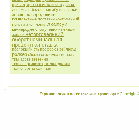
данаж
причал
втрачені можливості
збутові зпаси
дорожная федерация
зовнішнє середовище
комплектные поставки
контрольний
люмпсум
пристрій
кріплення
міжнародне сполучення
неліквідні
неторговельний
запаси
оборот
номинальная
процентная ставка
пропорційність
профсоюз
рейлроуд
ролкер
сборка
структура системы
тимчасове ввезення
транспортировка
інтермодальна
транспортна одиниця
Терминология в логистике и на транспорте
Copyright 