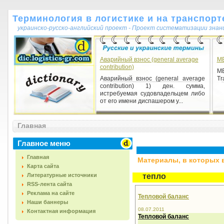
Терминология в логистике и на транспорт
украинско-русско-английский проект - Проект систематизации знан
Аварийный взнос (general average
M
contribution)
ME
Аварийный взнос (general average
Tr
contribution) 1) ден. сумма,
истребуемая судовладельцем либо
от его имени диспашером у...
Главная
Главное меню
Главная
Материалы, в которых вс
Карта сайта
Литературные источники
тепло
RSS-лента сайта
Реклама на сайте
Тепловой баланс
Наши баннеры
08.07.2011
Контактная информация
Тепловой баланс