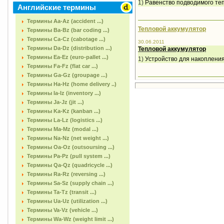
1)
Равенство подводимого те
Английские термины
Термины Aa-Az (accident ...)
Тепловой аккумулятор
Термины Ba-Bz (bar coding ...)
Термины Ca-Cz (cabotage ...)
30.06.2011
Термины Da-Dz (distribution ...)
Тепловой аккумулятор
Термины Ea-Ez (euro-pallet ...)
1)
Устройство для накопления
Термины Fa-Fz (flat car ...)
Термины Ga-Gz (groupage ...)
Термины Ha-Hz (home delivery ..)
Термины Ia-Iz (inventory ...)
Термины Ja-Jz (jit ...)
Термины Ka-Kz (kanban ...)
Термины La-Lz (logistics ...)
Термины Ma-Mz (modal ...)
Термины Na-Nz (net weight ...)
Термины Oa-Oz (outsoursing ...)
Термины Pa-Pz (pull system ...)
Термины Qa-Qz (quadricycle ...)
Термины Ra-Rz (reversing ...)
Термины Sa-Sz (supply chain ...)
Термины Ta-Tz (transit ...)
Термины Ua-Uz (utilization ...)
Термины Va-Vz (vehicle ...)
Термины Wa-Wz (weight limit ...)