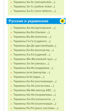
Термины Xa-Xz (xenophobia ...)
Термины Ya-Yz (yellow ticket ..)
Термины Za-Zz (zero defects ...)
Русские и украинские
Термины Аа-Ая (аутсорсинг ...)
Термины Ба-Бя (баланс ...)
Термины Ва-Вя (вексель ...)
Термины Га-Гя (гудвилл ...)
Термины Да-Дя (дистрибуція...)
Термины Еа-Ея (експортер ...)
Термины Єа-Єя (єдиний ...)
Термины Жа-Жя (живой груз ...)
Термины За-Зя (запасы ...)
Термины Иа-Ия (издержки ...)
Термины Іа-Ія (імпортер ...)
Термины Їа-Їя (їздка ...)
Термины Ка-Кя (кастомізація ...)
Термины Ла-Ля (логистика ...)
Термины Ма-Мя (метод АВС ...)
Термины На-Ня (нормативы ...)
Термины Оа-Оя (опасность ...)
Термины Па-Пя (палетизація ...)
Термины Ра-Ря (риск системы ...)