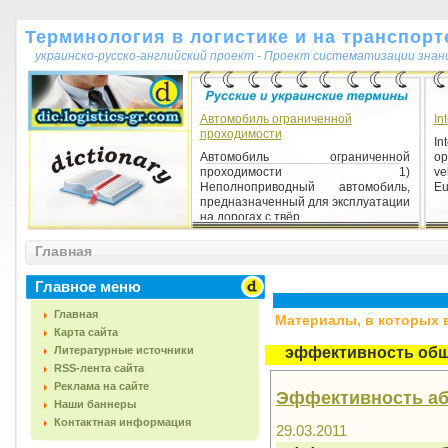
Терминология в логистике и на транспорт
украинско-русско-английский проект - Проект систематизации знан
Автомобиль ограниченной
In
проходимости
In
Автомобиль ограниченной
op
проходимости 1)
ve
Неполноприводный автомобиль,
Eu
предназначенный для эксплуатации
на дорогах с твёр...
Главная
Главное меню
Главная
Материалы, в которых вс
Карта сайта
Литературные источники
эффективность об
RSS-лента сайта
Реклама на сайте
Эффективность аб
Наши баннеры
Контактная информация
29.03.2011