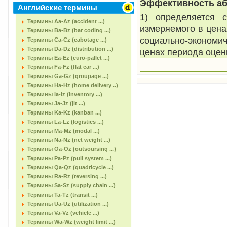
Эффективность а
Английские термины
1) определяется с
Термины Aa-Az (accident ...)
измеряемого в цена
Термины Ba-Bz (bar coding ...)
социально-экономич
Термины Ca-Cz (cabotage ...)
Термины Da-Dz (distribution ...)
ценах периода оценк
Термины Ea-Ez (euro-pallet ...)
Термины Fa-Fz (flat car ...)
Термины Ga-Gz (groupage ...)
Термины Ha-Hz (home delivery ..)
Термины Ia-Iz (inventory ...)
Термины Ja-Jz (jit ...)
Термины Ka-Kz (kanban ...)
Термины La-Lz (logistics ...)
Термины Ma-Mz (modal ...)
Термины Na-Nz (net weight ...)
Термины Oa-Oz (outsoursing ...)
Термины Pa-Pz (pull system ...)
Термины Qa-Qz (quadricycle ...)
Термины Ra-Rz (reversing ...)
Термины Sa-Sz (supply chain ...)
Термины Ta-Tz (transit ...)
Термины Ua-Uz (utilization ...)
Термины Va-Vz (vehicle ...)
Термины Wa-Wz (weight limit ...)