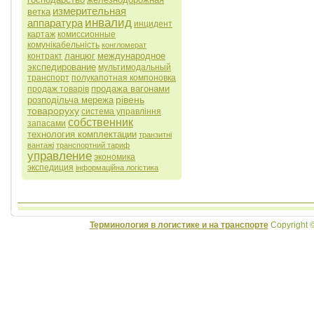
измерительная
ветка
инвалид
аппаратура
инцидент
картаж
комиссионные
комунікабельність
конгломерат
ланцюг
международное
контракт
экспедирование
мультимодальный
транспорт
полукапотная компоновка
продажа вагонами
продаж товарів
рівень
розподільча мережа
товароруху
система управління
собственник
запасами
технология комплектации
транзитні
вантажі
транспортний тариф
управление
экономика
экспедиция
інформаційна логістика
Терминология в логистике и на транспорте
Copyright 