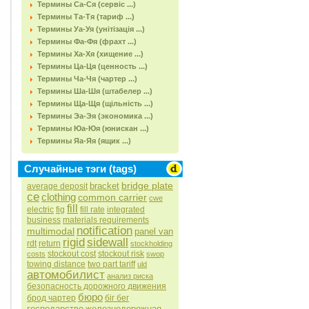
Термины Са-Ся (сервіс ...)
Термины Та-Тя (тариф ...)
Термины Уа-Уя (унітізація ...)
Термины Фа-Фя (фрахт ...)
Термины Ха-Хя (хищение ...)
Термины Ца-Ця (ценность ...)
Термины Ча-Чя (чартер ...)
Термины Ша-Шя (штабелер ...)
Термины Ща-Щя (щільність ...)
Термины Эа-Эя (экономика ...)
Термины Юа-Юя (юнискан ...)
Термины Яа-Яя (ящик ...)
Случайные тэги (tags)
bridge plate
bracket
average deposit
ce
clothing
common carrier
cwe
fill
electric
fig
fill rate
integrated
business
materials requirements
notification
multimodal
panel van
rigid
sidewall
rdt
return
stockholding
stockout cost
stockout risk
costs
swop
towing distance
two part tariff
uld
автомобилист
анализ риска
безопасность дорожного движения
бюро
брод чартер
біг бег
господарство
железнодорожная