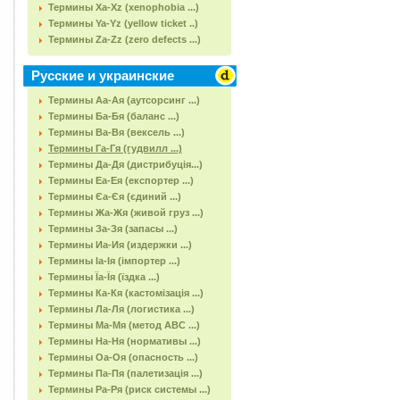
Термины Xa-Xz (xenophobia ...)
Термины Ya-Yz (yellow ticket ..)
Термины Za-Zz (zero defects ...)
Русские и украинские
Термины Аа-Ая (аутсорсинг ...)
Термины Ба-Бя (баланс ...)
Термины Ва-Вя (вексель ...)
Термины Га-Гя (гудвилл ...)
Термины Да-Дя (дистрибуція...)
Термины Еа-Ея (експортер ...)
Термины Єа-Єя (єдиний ...)
Термины Жа-Жя (живой груз ...)
Термины За-Зя (запасы ...)
Термины Иа-Ия (издержки ...)
Термины Іа-Ія (імпортер ...)
Термины Їа-Їя (їздка ...)
Термины Ка-Кя (кастомізація ...)
Термины Ла-Ля (логистика ...)
Термины Ма-Мя (метод АВС ...)
Термины На-Ня (нормативы ...)
Термины Оа-Оя (опасность ...)
Термины Па-Пя (палетизація ...)
Термины Ра-Ря (риск системы ...)