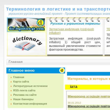
Терминология в логистике и на транспорт
украинско-русско-английский проект - Проект систематизации знан
Затратная инфляция (cost-push
T
inflation)
TE
Затратная инфляция (cost-push
Fr
inflation) 1) общий рост цен,
wh
вызванный увеличением стоимости
any
факторов производства.
Главная
Главное меню
Главная
Материалы, в которых вс
Карта сайта
Литературные источники
іата
RSS-лента сайта
Реклама на сайте
Міжнародна асоціація повітр
Наши баннеры
30.01.2012
Контактная информация
Міжнародна асоціація повіт