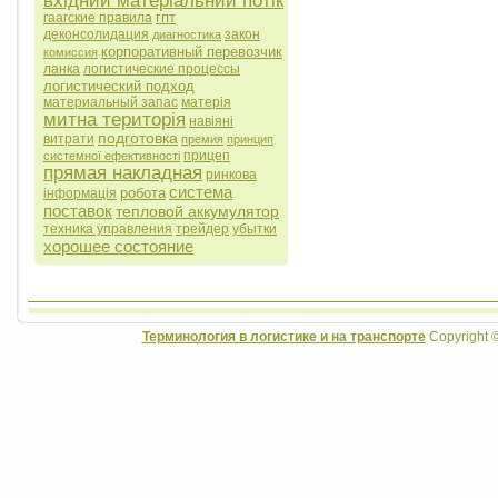
вхідний матеріальний потік
гпт
гаагские правила
деконсолидация
закон
диагностика
корпоративный перевозчик
комиссия
ланка
логистические процессы
логистический подход
материальный запас
матерія
митна територія
навіяні
подготовка
витрати
премия
принцип
прицеп
системної ефективності
прямая накладная
ринкова
система
робота
інформація
поставок
тепловой аккумулятор
техника управления
трейдер
убытки
хорошее состояние
Терминология в логистике и на транспорте
Copyright 