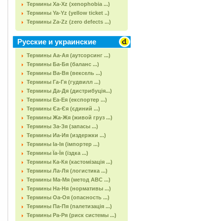
Термины Xa-Xz (xenophobia ...)
Термины Ya-Yz (yellow ticket ..)
Термины Za-Zz (zero defects ...)
Русские и украинские
Термины Аа-Ая (аутсорсинг ...)
Термины Ба-Бя (баланс ...)
Термины Ва-Вя (вексель ...)
Термины Га-Гя (гудвилл ...)
Термины Да-Дя (дистрибуція...)
Термины Еа-Ея (експортер ...)
Термины Єа-Єя (єдиний ...)
Термины Жа-Жя (живой груз ...)
Термины За-Зя (запасы ...)
Термины Иа-Ия (издержки ...)
Термины Іа-Ія (імпортер ...)
Термины Їа-Їя (їздка ...)
Термины Ка-Кя (кастомізація ...)
Термины Ла-Ля (логистика ...)
Термины Ма-Мя (метод АВС ...)
Термины На-Ня (нормативы ...)
Термины Оа-Оя (опасность ...)
Термины Па-Пя (палетизація ...)
Термины Ра-Ря (риск системы ...)