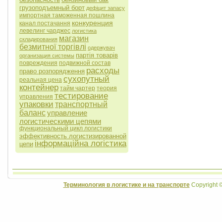
грузоподъемный борт
дефіцит запасу
импортная таможенная пошлина
конкуренция
канал постачання
левелинг чарджес
логистика
магазин
складирования
безмитної торгівлі
одержувач
партія товарів
организация системы
повреждения
подвижной состав
расходы
право розпорядження
сухопутный
реальная цена
контейнер
тайм чартер
теория
тестирование
управления
упаковки
транспортный
баланс
управление
логистическими цепями
функциональный цикл логистики
эффективность логистизированной
інформаційна логістика
цепи
Терминология в логистике и на транспорте
Copyright 