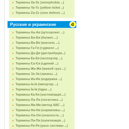
Термины Xa-Xz (xenophobia ...)
Термины Ya-Yz (yellow ticket ..)
Термины Za-Zz (zero defects ...)
Русские и украинские
Термины Аа-Ая (аутсорсинг ...)
Термины Ба-Бя (баланс ...)
Термины Ва-Вя (вексель ...)
Термины Га-Гя (гудвилл ...)
Термины Да-Дя (дистрибуція...)
Термины Еа-Ея (експортер ...)
Термины Єа-Єя (єдиний ...)
Термины Жа-Жя (живой груз ...)
Термины За-Зя (запасы ...)
Термины Иа-Ия (издержки ...)
Термины Іа-Ія (імпортер ...)
Термины Їа-Їя (їздка ...)
Термины Ка-Кя (кастомізація ...)
Термины Ла-Ля (логистика ...)
Термины Ма-Мя (метод АВС ...)
Термины На-Ня (нормативы ...)
Термины Оа-Оя (опасность ...)
Термины Па-Пя (палетизація ...)
Термины Ра-Ря (риск системы ...)