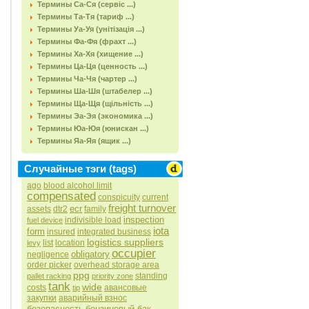
Термины Са-Ся (сервіс ...)
Термины Та-Тя (тариф ...)
Термины Уа-Уя (унітізація ...)
Термины Фа-Фя (фрахт ...)
Термины Ха-Хя (хищение ...)
Термины Ца-Ця (ценность ...)
Термины Ча-Чя (чартер ...)
Термины Ша-Шя (штабелер ...)
Термины Ща-Щя (щільність ...)
Термины Эа-Эя (экономика ...)
Термины Юа-Юя (юнискан ...)
Термины Яа-Яя (ящик ...)
Случайные тэги (tags)
ago
blood alcohol limit
compensated
conspicuity
current
freight turnover
ecr
assets
dtr2
family
inspection
indivisible load
fuel device
iota
form
insured
integrated business
logistics suppliers
list
location
levy
occupier
obligatory
negligence
order picker
overhead storage area
ppg
standing
pallet racking
priority zone
tank
wide
costs
авансовые
tip
закупки
аварийный взнос
безопасность
бензиновый бак