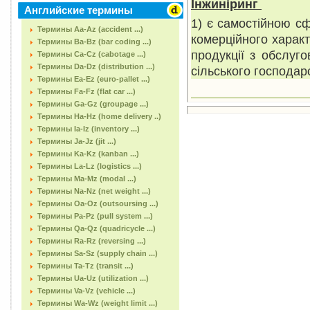
Інжиніринг
Английские термины
1) є самостійною с
Термины Aa-Az (accident ...)
комерційного характ
Термины Ba-Bz (bar coding ...)
продукції з обслуго
Термины Ca-Cz (cabotage ...)
Термины Da-Dz (distribution ...)
сільського господарс
Термины Ea-Ez (euro-pallet ...)
Термины Fa-Fz (flat car ...)
Термины Ga-Gz (groupage ...)
Термины Ha-Hz (home delivery ..)
Термины Ia-Iz (inventory ...)
Термины Ja-Jz (jit ...)
Термины Ka-Kz (kanban ...)
Термины La-Lz (logistics ...)
Термины Ma-Mz (modal ...)
Термины Na-Nz (net weight ...)
Термины Oa-Oz (outsoursing ...)
Термины Pa-Pz (pull system ...)
Термины Qa-Qz (quadricycle ...)
Термины Ra-Rz (reversing ...)
Термины Sa-Sz (supply chain ...)
Термины Ta-Tz (transit ...)
Термины Ua-Uz (utilization ...)
Термины Va-Vz (vehicle ...)
Термины Wa-Wz (weight limit ...)