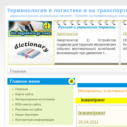
Терминология в логистике и на транспорт
украинско-русско-английский проект - Проект систематизации знан
Амортизатор
Ob
Амортизатор 1) Устройство
Ob
подвески для гашения механических
l
(обычно вертикальных) колебаний,
di
возникающих при движении т...
Главная
Главное меню
Главная
Материалы, в которых вс
Карта сайта
Литературные источники
інжиніринг
RSS-лента сайта
Реклама на сайте
Інжиніринг
Наши баннеры
Контактная информация
26.04.2011