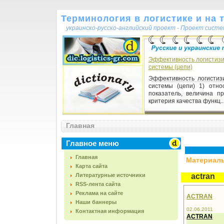
Терминология в логистике и на 
украинско-русско-английский проект - Проект сист
Эффективность логистиз
системы (цепи)
Эффективность логистиз
системы (цепи) 1) отно
показатель, величина п
критерия качества функц..
Главная
Главное меню
Главная
Материалы,
Карта сайта
Литературные источники
actran
RSS-лента сайта
Реклама на сайте
ACTRAN
Наши баннеры
02.06.2011
Контактная информация
ACTRAN