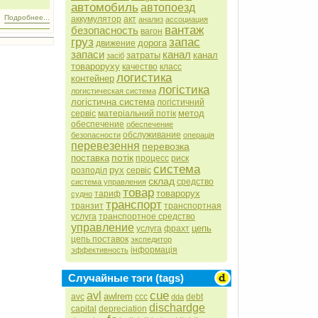
автомобиль
автопоезд
Подробнее...
аккумулятор
акт
анализ
ассоциация
вантаж
безопасность
вагон
груз
запас
дорога
движение
запаси
канал
затраты
канал
засіб
товароруху
качество
класс
логистика
контейнер
логістика
логистическая система
логістична система
логістичний
метод
сервіс
матеріальний потік
обеспечение
обеспечение
обслуживание
безопасности
операція
перевезення
перевозка
потік
поставка
процесс
риск
система
рух
розподіл
сервіс
склад
средство
система управления
товар
товарорух
тариф
судно
транспорт
транзит
транспортная
услуга
транспортное средство
управление
цепь
услуга
фрахт
цепь поставок
экспедитор
інформація
эффективность
Случайные тэги (tags)
cue
avl
awlrem
avc
ccc
debt
dda
dischardge
capital
depreciation