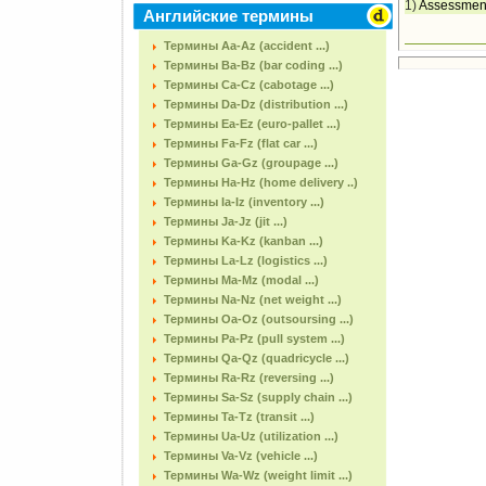
1)
Assessment
Английские термины
Термины Aa-Az (accident ...)
Термины Ba-Bz (bar coding ...)
Термины Ca-Cz (cabotage ...)
Термины Da-Dz (distribution ...)
Термины Ea-Ez (euro-pallet ...)
Термины Fa-Fz (flat car ...)
Термины Ga-Gz (groupage ...)
Термины Ha-Hz (home delivery ..)
Термины Ia-Iz (inventory ...)
Термины Ja-Jz (jit ...)
Термины Ka-Kz (kanban ...)
Термины La-Lz (logistics ...)
Термины Ma-Mz (modal ...)
Термины Na-Nz (net weight ...)
Термины Oa-Oz (outsoursing ...)
Термины Pa-Pz (pull system ...)
Термины Qa-Qz (quadricycle ...)
Термины Ra-Rz (reversing ...)
Термины Sa-Sz (supply chain ...)
Термины Ta-Tz (transit ...)
Термины Ua-Uz (utilization ...)
Термины Va-Vz (vehicle ...)
Термины Wa-Wz (weight limit ...)