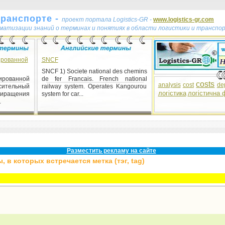
транспорте -
проект портала Logistics-GR -
www.logistics-gr.com
ематизации знаний о терминах и понятиях в области логистики и транспо
ированной
SNCF
SNCF 1) Societe national des chemins
ированной
de fer Francais. French national
costs
analysis
cost
de
сительный
railway system. Operates Kangourou
логістика
логістична 
риращения
system for car...
.
Разместить рекламу на сайте
 в которых встречается метка (тэг, tag)