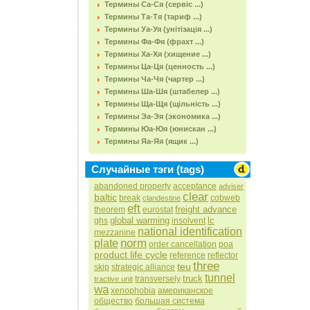
Термины Са-Ся (сервіс ...)
Термины Та-Тя (тариф ...)
Термины Уа-Уя (унітізація ...)
Термины Фа-Фя (фрахт ...)
Термины Ха-Хя (хищение ...)
Термины Ца-Ця (ценность ...)
Термины Ча-Чя (чартер ...)
Термины Ша-Шя (штабелер ...)
Термины Ща-Щя (щільність ...)
Термины Эа-Эя (экономика ...)
Термины Юа-Юя (юнискан ...)
Термины Яа-Яя (ящик ...)
Случайные тэги (tags)
abandoned property
acceptance
adviser
clear
baltic
break
cobweb
clandestine
eft
freight advance
theorem
eurostat
global warming
lc
ghs
insolvent
national identification
mezzanine
norm
plate
order cancellation
poa
product life cycle
reference
reflector
three
teu
skip
strategic alliance
tunnel
truck
transversely
tractive unit
wa
xenophobia
американское
общество
большая система