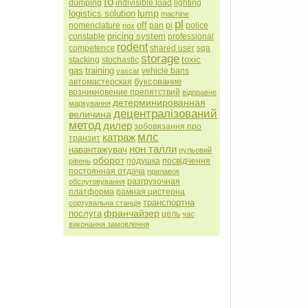
fo
dumping
indivisible load
lighting
lump
logistics solution
machine
pl
off
nomenclature
pan
pi
police
nox
pricing system
constable
professional
rodent
competence
shared user
sqa
storage
toxic
stacking
stochastic
gas
training
vehicle bans
vascar
буксование
автомастерская
возникновение препятствий
відправне
детерминированная
маркування
децентралізований
величина
метод
дилер
зобовязання про
млс
катраж
транзит
нон талли
навантажувач
нульовий
оборот
подушка
посвідчення
рівень
постоянная отдача
прилавок
разгрузочная
обслуговування
платформа
рамная цистерна
транспортна
сортувальна станція
франчайзер
послуга
цель
час
виконання замовлення