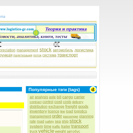
рта
stock
логистика
preciation
management
автомобиль
транспорт
функція
система
палетизация
поток
Популярные тэги (tags)
cargo
carrier
air
analysis
axle
bill
cost
control
costs
contract
delivery
freight
goods
distribution
exchange
inventory
licence
load
logistics
line
order
management
planning
passenger
stock
rate
road
sea
ship
safety
transport
system
time
trailer
traffic
vehicle
weight
truck
автобус