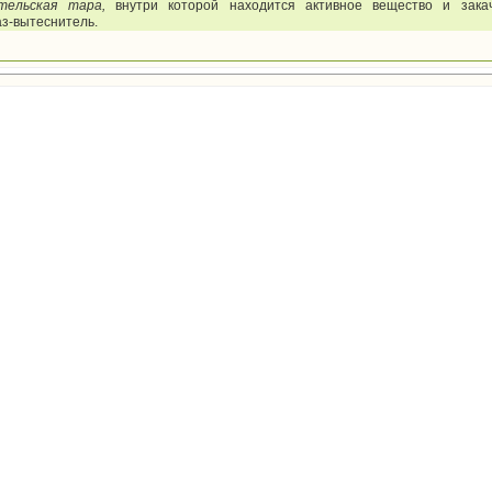
тельская тара,
внутри которой находится активное вещество и зак
аз-вытеснитель.