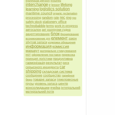
individual person
insured
interchange
lifelong
ir
lessor
learning
logistics solution
maritime council
organic reclamation
rec
random
ring
processing
rate
rpo
stationery office
safety stock
technobabble
terms
work in progress
автосалон
акт разгрузки судна
блок
акцептирование
бронирование
елемент
закон
возникновение дтп
збутові запаси
издержки обращения
информация
комиссия
маршрут
матеріальне стимулювання
нот
оформление поставок
перевозка
продуктивна
принцип логістики
результат
гармонізація
риск
саr
серьезного инцидента
shipping
складская система
сообщение
сообщество
тарифное
товарні запаси
тяжеловесные
бюро
центр
грузы
уровень запаса
консолидации
ячейка
інтегральний
матеріальний потік