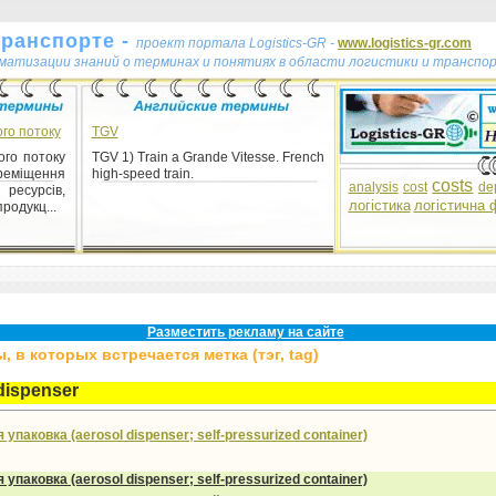
транспорте -
проект портала Logistics-GR -
www.logistics-gr.com
ематизации знаний о терминах и понятиях в области логистики и транспо
го потоку
TGV
ого потоку
TGV 1) Train a Grande Vitesse. French
еміщення
high-speed train.
costs
analysis
cost
de
сурсів,
логістика
логістична 
родукц...
Разместить рекламу на сайте
 в которых встречается метка (тэг, tag)
dispenser
упаковка (aerosol dispenser; self-pressurized container)
я упаковка
(aerosol dispenser; self-pressurized container)