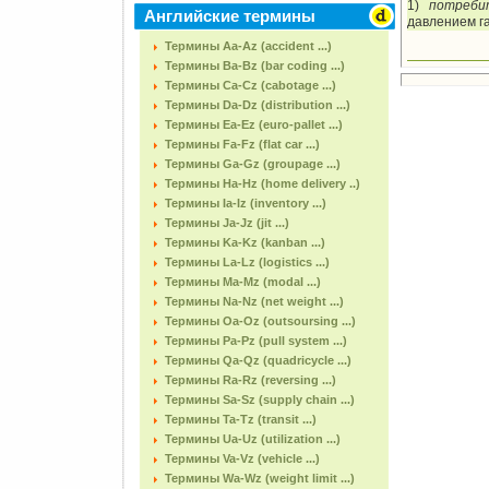
1)
потреби
Английские термины
давлением г
Термины Aa-Az (accident ...)
Термины Ba-Bz (bar coding ...)
Термины Ca-Cz (cabotage ...)
Термины Da-Dz (distribution ...)
Термины Ea-Ez (euro-pallet ...)
Термины Fa-Fz (flat car ...)
Термины Ga-Gz (groupage ...)
Термины Ha-Hz (home delivery ..)
Термины Ia-Iz (inventory ...)
Термины Ja-Jz (jit ...)
Термины Ka-Kz (kanban ...)
Термины La-Lz (logistics ...)
Термины Ma-Mz (modal ...)
Термины Na-Nz (net weight ...)
Термины Oa-Oz (outsoursing ...)
Термины Pa-Pz (pull system ...)
Термины Qa-Qz (quadricycle ...)
Термины Ra-Rz (reversing ...)
Термины Sa-Sz (supply chain ...)
Термины Ta-Tz (transit ...)
Термины Ua-Uz (utilization ...)
Термины Va-Vz (vehicle ...)
Термины Wa-Wz (weight limit ...)