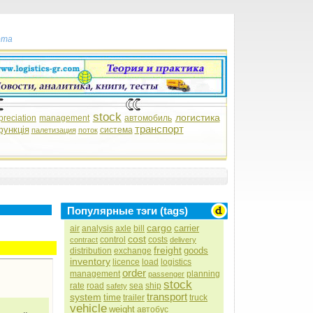
рта
stock
логистика
preciation
management
автомобиль
транспорт
функція
система
палетизация
поток
Популярные тэги (tags)
cargo
carrier
air
analysis
axle
bill
cost
control
costs
contract
delivery
freight
goods
distribution
exchange
inventory
licence
load
logistics
order
management
planning
passenger
stock
rate
road
sea
ship
safety
transport
system
time
trailer
truck
vehicle
weight
автобус