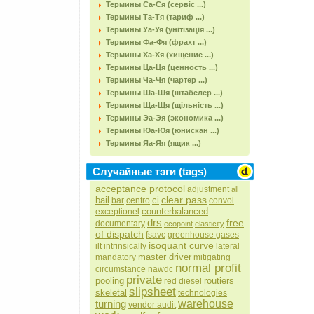
Термины Са-Ся (сервіс ...)
Термины Та-Тя (тариф ...)
Термины Уа-Уя (унітізація ...)
Термины Фа-Фя (фрахт ...)
Термины Ха-Хя (хищение ...)
Термины Ца-Ця (ценность ...)
Термины Ча-Чя (чартер ...)
Термины Ша-Шя (штабелер ...)
Термины Ща-Щя (щільність ...)
Термины Эа-Эя (экономика ...)
Термины Юа-Юя (юнискан ...)
Термины Яа-Яя (ящик ...)
Случайные тэги (tags)
acceptance protocol
adjustment
all
clear pass
bail
ci
bar
centro
convoi
counterbalanced
exceptionel
drs
free
documentary
ecopoint
elasticity
of dispatch
fsavc
greenhouse gases
isoquant curve
ilt
intrinsically
lateral
master driver
mandatory
mitigating
normal profit
circumstance
nawdc
private
pooling
routiers
red diesel
slipsheet
skeletal
technologies
turning
warehouse
vendor audit