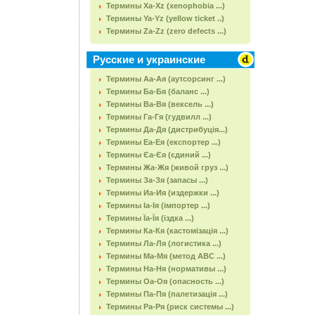
Термины Xa-Xz (xenophobia ...)
Термины Ya-Yz (yellow ticket ..)
Термины Za-Zz (zero defects ...)
Русские и украинские
Термины Аа-Ая (аутсорсинг ...)
Термины Ба-Бя (баланс ...)
Термины Ва-Вя (вексель ...)
Термины Га-Гя (гудвилл ...)
Термины Да-Дя (дистрибуція...)
Термины Еа-Ея (експортер ...)
Термины Єа-Єя (єдиний ...)
Термины Жа-Жя (живой груз ...)
Термины За-Зя (запасы ...)
Термины Иа-Ия (издержки ...)
Термины Іа-Ія (імпортер ...)
Термины Їа-Їя (їздка ...)
Термины Ка-Кя (кастомізація ...)
Термины Ла-Ля (логистика ...)
Термины Ма-Мя (метод АВС ...)
Термины На-Ня (нормативы ...)
Термины Оа-Оя (опасность ...)
Термины Па-Пя (палетизація ...)
Термины Ра-Ря (риск системы ...)