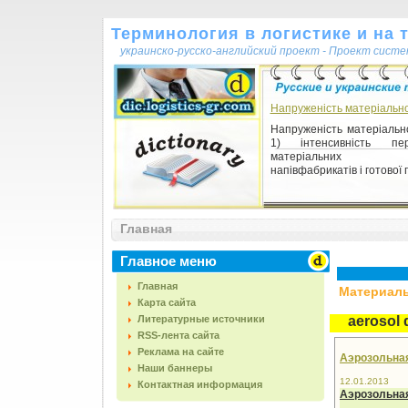
Терминология в логистике и на 
украинско-русско-английский проект - Проект сист
Напруженість матеріально
Напруженість матеріальн
1) інтенсивність пер
матеріальних ре
напівфабрикатів і готової п
Главная
Главное меню
Главная
Материалы,
Карта сайта
Литературные источники
aerosol 
RSS-лента сайта
Реклама на сайте
Аэрозольная 
Наши баннеры
12.01.2013
Контактная информация
Аэрозольна