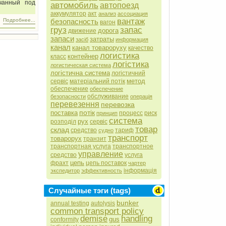
ачанный под
автомобиль
автопоезд
аккумулятор
акт
анализ
ассоциация
вантаж
безопасность
Подробнее...
вагон
груз
запас
дорога
движение
запаси
затраты
засіб
информация
канал
канал товароруху
качество
логистика
контейнер
класс
логістика
логистическая система
логістична система
логістичний
метод
сервіс
матеріальний потік
обеспечение
обеспечение
обслуживание
безопасности
операція
перевезення
перевозка
потік
поставка
процесс
риск
принцип
система
рух
розподіл
сервіс
товар
склад
средство
тариф
судно
транспорт
товарорух
транзит
транспортная услуга
транспортное
управление
средство
услуга
цепь
фрахт
цепь поставок
чартер
інформація
экспедитор
эффективность
Случайные тэги (tags)
bunker
annual testing
autolysis
common transport policy
demise
handling
gus
conformity