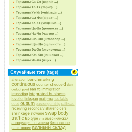
Термины Са-Ся (сервіс ...)
Термины Та-Тя (тариф ...)
Термины Уа-Уя (унітізація ...)
Термины Фа-Фя (фрахт ...)
Термины Ха-Хя (хищение ...)
Термины Ца-Ця (ценность ...)
Термины Ча-Чя (чартер ...)
Термины Ша-Шя (штабелер ...)
Термины Ща-Щя (щільність ...)
Термины Эа-Эя (экономика ...)
Термины Юа-Юя (юнискан ...)
Термины Яа-Яя (ящик ...)
Случайные тэги (tags)
benchmarking
alteration
continuous
d
counter cheque
dam
ean
ffg
immigration
deduct point
integrated business
inspecting
leveller
linkspan
mail
notifiable
mca
outturn
oecd
passenger ship
railhead
receiving
secondary
shareholders
swap body
shrinkage
stowage
traffic
type
tso
американская
vna
ассоциация логистики
безопасное
великий склад
расстояние