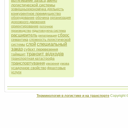
звено
вытягивание запаса
логистической системы
зовнішньоекономічна діяльність
конкурентное преимущество
оборудование
обочина
организация
дорожного движения
ориентирование
поточное
производство
підштовхуюча система
расширитель
сброс
репатриация
семантика
сложность логистической
специальный
слой
системы
заказ
субєкт перевезення
транзит відходів
таймшит
транспортная катастрофа
транспортування
увезення
умова
усадочное свойство
фрахтовые
услуги
Терминология в логистике и на транспорте
Copyright 