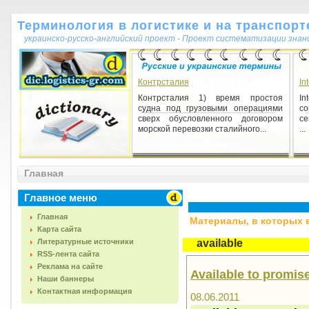
Терминология в логистике и на транспорт
украинско-русско-английский проект - Проект систематизации знан
Контрсталия
In
Контрсталия 1) время простоя
In
судна под грузовыми операциями
co
сверх обусловленного договором
ce
морской перевозки сталийного...
...
Главная
Главное меню
Главная
Материалы, в которых вс
Карта сайта
Литературные источники
available
RSS-лента сайта
Реклама на сайте
Available to promis
Наши баннеры
Контактная информация
08.06.2011