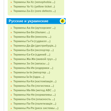
Термины Xa-Xz (xenophobia ...)
Термины Ya-Yz (yellow ticket ..)
Термины Za-Zz (zero defects ...)
Русские и украинские
Термины Аа-Ая (аутсорсинг ...)
Термины Ба-Бя (баланс ...)
Термины Ва-Вя (вексель ...)
Термины Га-Гя (гудвилл ...)
Термины Да-Дя (дистрибуція...)
Термины Еа-Ея (експортер ...)
Термины Єа-Єя (єдиний ...)
Термины Жа-Жя (живой груз ...)
Термины За-Зя (запасы ...)
Термины Иа-Ия (издержки ...)
Термины Іа-Ія (імпортер ...)
Термины Їа-Їя (їздка ...)
Термины Ка-Кя (кастомізація ...)
Термины Ла-Ля (логистика ...)
Термины Ма-Мя (метод АВС ...)
Термины На-Ня (нормативы ...)
Термины Оа-Оя (опасность ...)
Термины Па-Пя (палетизація ...)
Термины Ра-Ря (риск системы ...)