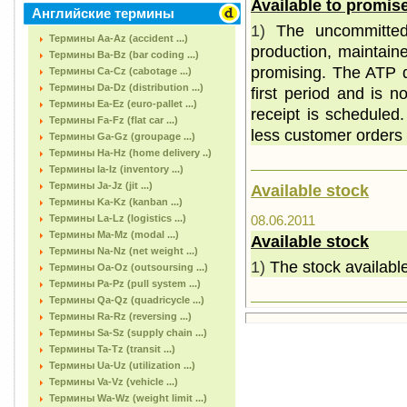
Available to promis
Английские термины
1)
The uncommitted
Термины Aa-Az (accident ...)
production, maintain
Термины Ba-Bz (bar coding ...)
promising. The ATP q
Термины Ca-Cz (cabotage ...)
Термины Da-Dz (distribution ...)
first period and is 
Термины Ea-Ez (euro-pallet ...)
receipt is scheduled.
Термины Fa-Fz (flat car ...)
less customer orders
Термины Ga-Gz (groupage ...)
Термины Ha-Hz (home delivery ..)
Термины Ia-Iz (inventory ...)
Термины Ja-Jz (jit ...)
Available stock
Термины Ka-Kz (kanban ...)
Термины La-Lz (logistics ...)
08.06.2011
Термины Ma-Mz (modal ...)
Available stock
Термины Na-Nz (net weight ...)
1)
The stock availabl
Термины Oa-Oz (outsoursing ...)
Термины Pa-Pz (pull system ...)
Термины Qa-Qz (quadricycle ...)
Термины Ra-Rz (reversing ...)
Термины Sa-Sz (supply chain ...)
Термины Ta-Tz (transit ...)
Термины Ua-Uz (utilization ...)
Термины Va-Vz (vehicle ...)
Термины Wa-Wz (weight limit ...)