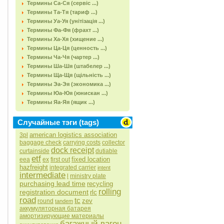
Термины Са-Ся (сервіс ...)
Термины Та-Тя (тариф ...)
Термины Уа-Уя (унітізація ...)
Термины Фа-Фя (фрахт ...)
Термины Ха-Хя (хищение ...)
Термины Ца-Ця (ценность ...)
Термины Ча-Чя (чартер ...)
Термины Ша-Шя (штабелер ...)
Термины Ща-Щя (щільність ...)
Термины Эа-Эя (экономика ...)
Термины Юа-Юя (юнискан ...)
Термины Яа-Яя (ящик ...)
Случайные тэги (tags)
american logistics association
3pl
baggage check
carrying costs
collector
dock receipt
curtainside
dutiable
etf
fixed location
eea
ex
first out
hazfreight
integrated carrier
intent
intermediate
l
ministry plate
purchasing lead time
recycling
rolling
registration document
rlc
road
tc
zev
round
tandem
аккумуляторная батарея
амортизирующие материалы
багажный вагон