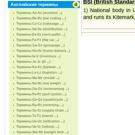
BSI (British Standar
Английские термины
1)
National body in
Термины Aa-Az (accident ...)
and runs its Kitemar
Термины Ba-Bz (bar coding ...)
Термины Ca-Cz (cabotage ...)
Термины Da-Dz (distribution ...)
Термины Ea-Ez (euro-pallet ...)
Термины Fa-Fz (flat car ...)
Термины Ga-Gz (groupage ...)
Термины Ha-Hz (home delivery ..)
Термины Ia-Iz (inventory ...)
Термины Ja-Jz (jit ...)
Термины Ka-Kz (kanban ...)
Термины La-Lz (logistics ...)
Термины Ma-Mz (modal ...)
Термины Na-Nz (net weight ...)
Термины Oa-Oz (outsoursing ...)
Термины Pa-Pz (pull system ...)
Термины Qa-Qz (quadricycle ...)
Термины Ra-Rz (reversing ...)
Термины Sa-Sz (supply chain ...)
Термины Ta-Tz (transit ...)
Термины Ua-Uz (utilization ...)
Термины Va-Vz (vehicle ...)
Термины Wa-Wz (weight limit ...)