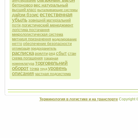
аннулирование
бетоновоз
вес натуральный
высший класс
выталкивающие системы
естественная
дайэм бэзис
убыль
зовнішній матеріальний
логистический менеджмент
потік
логістика постачання
микрологистическая система
митниця призначення
моделирование
нетто
обеспечение безопасности
оптимізація
предохранитель
расписка
сбыт
роялти
стан
ряд
схема погашения
товарная
торговельний
номенклатура
оборот
уровень
точка
труд
описания
частная подсистема
Терминология в логистике и на транспорте
Copyright 