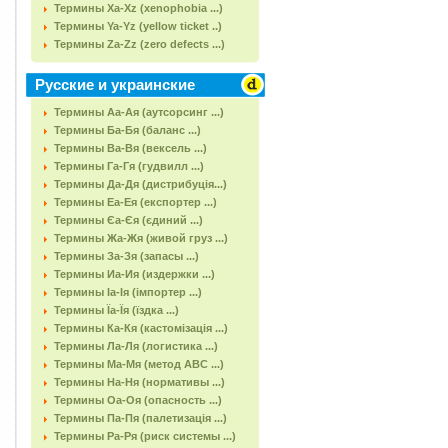
Термины Xa-Xz (xenophobia ...)
Термины Ya-Yz (yellow ticket ..)
Термины Za-Zz (zero defects ...)
Русские и украинские
Термины Аа-Ая (аутсорсинг ...)
Термины Ба-Бя (баланс ...)
Термины Ва-Вя (вексель ...)
Термины Га-Гя (гудвилл ...)
Термины Да-Дя (дистрибуція...)
Термины Еа-Ея (експортер ...)
Термины Єа-Єя (єдиний ...)
Термины Жа-Жя (живой груз ...)
Термины За-Зя (запасы ...)
Термины Иа-Ия (издержки ...)
Термины Іа-Ія (імпортер ...)
Термины Їа-Їя (їздка ...)
Термины Ка-Кя (кастомізація ...)
Термины Ла-Ля (логистика ...)
Термины Ма-Мя (метод АВС ...)
Термины На-Ня (нормативы ...)
Термины Оа-Оя (опасность ...)
Термины Па-Пя (палетизація ...)
Термины Ра-Ря (риск системы ...)