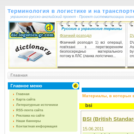
Терминология в логистике и на транспорт
украинско-русско-английский проект - Проект систематизации знан
Фізичний розподіл
D
Фізичний розподіл 1) всі операції,
DV
пов'язані з перетворенням
As
безпосередньо матеріального
by
потоку в ЛЛС (ланка логістично...
cr
Главная
Главное меню
Главная
Материалы, в которых вс
Карта сайта
Литературные источники
bsi
RSS-лента сайта
Реклама на сайте
BSI (British Standar
Наши баннеры
Контактная информация
15.06.2011