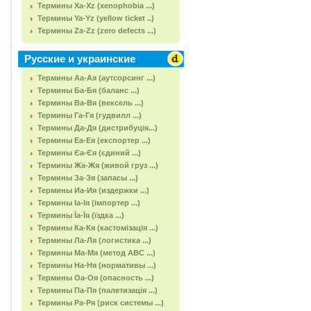
Термины Xa-Xz (xenophobia ...)
Термины Ya-Yz (yellow ticket ..)
Термины Za-Zz (zero defects ...)
Русские и украинские
Термины Аа-Ая (аутсорсинг ...)
Термины Ба-Бя (баланс ...)
Термины Ва-Вя (вексель ...)
Термины Га-Гя (гудвилл ...)
Термины Да-Дя (дистрибуція...)
Термины Еа-Ея (експортер ...)
Термины Єа-Єя (єдиний ...)
Термины Жа-Жя (живой груз ...)
Термины За-Зя (запасы ...)
Термины Иа-Ия (издержки ...)
Термины Іа-Ія (імпортер ...)
Термины Їа-Їя (їздка ...)
Термины Ка-Кя (кастомізація ...)
Термины Ла-Ля (логистика ...)
Термины Ма-Мя (метод АВС ...)
Термины На-Ня (нормативы ...)
Термины Оа-Оя (опасность ...)
Термины Па-Пя (палетизація ...)
Термины Ра-Ря (риск системы ...)