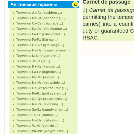
Carnet de passage
Английские термины
1)
Carnet de passage
Термины Aa-Az (accident ...)
permitting the tempora
Термины Ba-Bz (bar coding ...)
carries) into a count
Термины Ca-Cz (cabotage ...)
Термины Da-Dz (distribution ...)
duty or guaranteed 
Термины Ea-Ez (euro-pallet ...)
RSAC.
Термины Fa-Fz (flat car ...)
Термины Ga-Gz (groupage ...)
Термины Ha-Hz (home delivery ..)
Термины Ia-Iz (inventory ...)
Термины Ja-Jz (jit ...)
Термины Ka-Kz (kanban ...)
Термины La-Lz (logistics ...)
Термины Ma-Mz (modal ...)
Термины Na-Nz (net weight ...)
Термины Oa-Oz (outsoursing ...)
Термины Pa-Pz (pull system ...)
Термины Qa-Qz (quadricycle ...)
Термины Ra-Rz (reversing ...)
Термины Sa-Sz (supply chain ...)
Термины Ta-Tz (transit ...)
Термины Ua-Uz (utilization ...)
Термины Va-Vz (vehicle ...)
Термины Wa-Wz (weight limit ...)