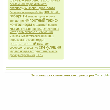
tda
zero defects
yellow
абсолютная
рекламная эффективность
автопогрузчик
арендная плата
вантажні
багажная квитанция
біг бег
габарити
внешнеторговая зона
импортный тариф
знищення
контейнеры
кредитний сервіс
логистизация маркетинга
метод вибіркового обстеження
пакетная
многоосный автомобиль
поддон
перевозка грузов
репарационный платеж
спекуляция
совершенствование
управляющее воздействие
участь
цель
функції керування
Терминология в логистике и на транспорте
Copyright 