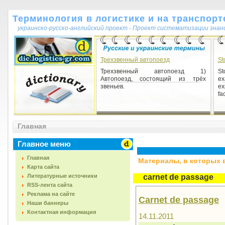
Терминология в логистике и на транспорт
украинско-русско-английский проект - Проект систематизации знан
Трехзвенный автопоезд
St
Трехзвенный автопоезд 1)
St
Автопоезд, состоящий из трёх
ex
звеньев.
ex
fac
Главная
Главное меню
Главная
Материалы, в которых вс
Карта сайта
Литературные источники
carnet de passage
RSS-лента сайта
Реклама на сайте
Carnet de passage
Наши баннеры
Контактная информация
14.11.2011