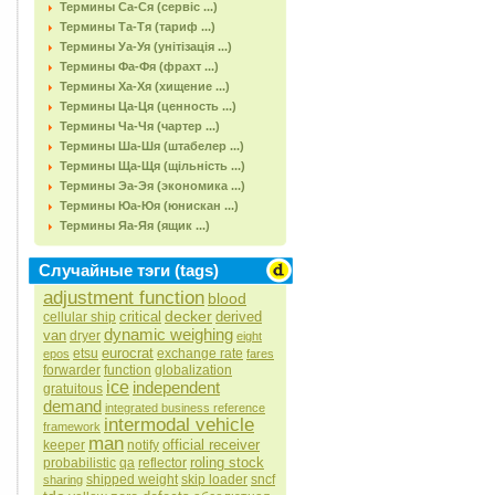
Термины Са-Ся (сервіс ...)
Термины Та-Тя (тариф ...)
Термины Уа-Уя (унітізація ...)
Термины Фа-Фя (фрахт ...)
Термины Ха-Хя (хищение ...)
Термины Ца-Ця (ценность ...)
Термины Ча-Чя (чартер ...)
Термины Ша-Шя (штабелер ...)
Термины Ща-Щя (щільність ...)
Термины Эа-Эя (экономика ...)
Термины Юа-Юя (юнискан ...)
Термины Яа-Яя (ящик ...)
Случайные тэги (tags)
adjustment function
blood
decker
critical
derived
cellular ship
dynamic weighing
van
dryer
eight
eurocrat
etsu
exchange rate
epos
fares
forwarder
function
globalization
ice
independent
gratuitous
demand
integrated business reference
intermodal vehicle
framework
man
official receiver
keeper
notify
roling stock
probabilistic
qa
reflector
shipped weight
skip loader
sncf
sharing