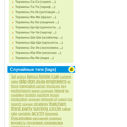
Термины Са-Ся (сервіс ...)
Термины Та-Тя (тариф ...)
Термины Уа-Уя (унітізація ...)
Термины Фа-Фя (фрахт ...)
Термины Ха-Хя (хищение ...)
Термины Ца-Ця (ценность ...)
Термины Ча-Чя (чартер ...)
Термины Ша-Шя (штабелер ...)
Термины Ща-Щя (щільність ...)
Термины Эа-Эя (экономика ...)
Термины Юа-Юя (юнискан ...)
Термины Яа-Яя (ящик ...)
Случайные тэги (tags)
cue
bimco
bogie
3pl
current
actros
ddp
dgn
engineers
dsda
ratio
er
invoices
fmcg
integrated carrier
key
lateral
performance
laptop computer
list
models
packing group
modelling
production
removal of
ruc
program
rodent
thatcham
strategy
search
storage
third party
turning circle
value
асутп
rate
variable
бионика
буксировка
вантажний термінал
грузовая перевозка
відомість