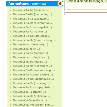
1) West
Midlands
Passenger Tra
Английские термины
Термины Aa-Az (accident ...)
Термины Ba-Bz (bar coding ...)
Термины Ca-Cz (cabotage ...)
Термины Da-Dz (distribution ...)
Термины Ea-Ez (euro-pallet ...)
Термины Fa-Fz (flat car ...)
Термины Ga-Gz (groupage ...)
Термины Ha-Hz (home delivery ..)
Термины Ia-Iz (inventory ...)
Термины Ja-Jz (jit ...)
Термины Ka-Kz (kanban ...)
Термины La-Lz (logistics ...)
Термины Ma-Mz (modal ...)
Термины Na-Nz (net weight ...)
Термины Oa-Oz (outsoursing ...)
Термины Pa-Pz (pull system ...)
Термины Qa-Qz (quadricycle ...)
Термины Ra-Rz (reversing ...)
Термины Sa-Sz (supply chain ...)
Термины Ta-Tz (transit ...)
Термины Ua-Uz (utilization ...)
Термины Va-Vz (vehicle ...)
Термины Wa-Wz (weight limit ...)