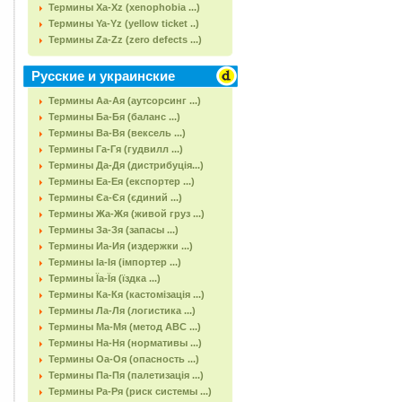
Термины Xa-Xz (xenophobia ...)
Термины Ya-Yz (yellow ticket ..)
Термины Za-Zz (zero defects ...)
Русские и украинские
Термины Аа-Ая (аутсорсинг ...)
Термины Ба-Бя (баланс ...)
Термины Ва-Вя (вексель ...)
Термины Га-Гя (гудвилл ...)
Термины Да-Дя (дистрибуція...)
Термины Еа-Ея (експортер ...)
Термины Єа-Єя (єдиний ...)
Термины Жа-Жя (живой груз ...)
Термины За-Зя (запасы ...)
Термины Иа-Ия (издержки ...)
Термины Іа-Ія (імпортер ...)
Термины Їа-Їя (їздка ...)
Термины Ка-Кя (кастомізація ...)
Термины Ла-Ля (логистика ...)
Термины Ма-Мя (метод АВС ...)
Термины На-Ня (нормативы ...)
Термины Оа-Оя (опасность ...)
Термины Па-Пя (палетизація ...)
Термины Ра-Ря (риск системы ...)