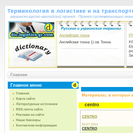
Терминология в логистике и на транспорт
украинско-русско-английский проект - Проект систематизации знан
Английская тонна
FI
Английская тонна 1) см. Тонна.
FI
El
pr
Se
Главная
Главное меню
Главная
Материалы, в которых вс
Карта сайта
Литературные источники
centro
RSS-лента сайта
Реклама на сайте
CENTRO
Наши баннеры
03.07.2013
Контактная информация
CENTRO