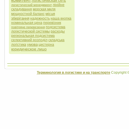
комитент
логистическая сеть
лінійне
логистический менеджмент
складування
морская миля
місця
мощностной баланс
зберігання
надежность
наша кнопка
номинальная цена
перевізник
подсистема
повітряне перевезення
логистической системы
расходы
региональная подсистема
селективний розподіл
складська
умова
логістика
цистерна
юридическое лицо
Терминология в логистике и на транспорте
Copyright 