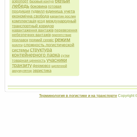
белый
аэропорт
базовый контур
лебедь
боковина
готовая
единица учета
продукция
гудвилл
економічна свобода
карантин рослин
комплектація
международный
ксод
транспортный коридор
навантаження вантажів
перевезення
небезпечних вантажів
препятствие
режим
прилавок
прямий сервіс
сложность логистической
роялти
структура
системы
контейнерного парка
сутки
учасники
товарная ценность
транзиту
фермовоз
щелочной
эвристика
аккумулятор
Терминология в логистике и на транспорте
Copyright 