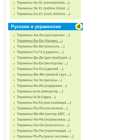
Термины Xa-Xz (xenophobia ...)
Термины Ya-Yz (yellow ticket ..)
Термины Za-Zz (zero defects ...)
Русские и украинские
Термины Аа-Ая (аутсорсинг ...)
Термины Ба-Бя (баланс ...)
Термины Ва-Вя (вексель ...)
Термины Га-Гя (гудвилл ...)
Термины Да-Дя (дистрибуція...)
Термины Еа-Ея (експортер ...)
Термины Єа-Єя (єдиний ...)
Термины Жа-Жя (живой груз ...)
Термины За-Зя (запасы ...)
Термины Иа-Ия (издержки ...)
Термины Іа-Ія (імпортер ...)
Термины Їа-Їя (їздка ...)
Термины Ка-Кя (кастомізація ...)
Термины Ла-Ля (логистика ...)
Термины Ма-Мя (метод АВС ...)
Термины На-Ня (нормативы ...)
Термины Оа-Оя (опасность ...)
Термины Па-Пя (палетизація ...)
Термины Ра-Ря (риск системы ...)