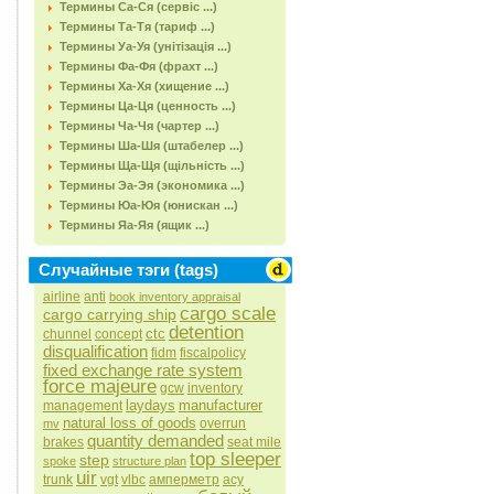
Термины Са-Ся (сервіс ...)
Термины Та-Тя (тариф ...)
Термины Уа-Уя (унітізація ...)
Термины Фа-Фя (фрахт ...)
Термины Ха-Хя (хищение ...)
Термины Ца-Ця (ценность ...)
Термины Ча-Чя (чартер ...)
Термины Ша-Шя (штабелер ...)
Термины Ща-Щя (щільність ...)
Термины Эа-Эя (экономика ...)
Термины Юа-Юя (юнискан ...)
Термины Яа-Яя (ящик ...)
Случайные тэги (tags)
airline
anti
book inventory appraisal
cargo scale
cargo carrying ship
detention
ctc
chunnel
concept
disqualification
fidm
fiscalpolicy
fixed exchange rate system
force majeure
gcw
inventory
laydays
manufacturer
management
natural loss of goods
overrun
mv
quantity demanded
brakes
seat mile
top sleeper
step
spoke
structure plan
uir
trunk
vgt
vlbc
амперметр
асу