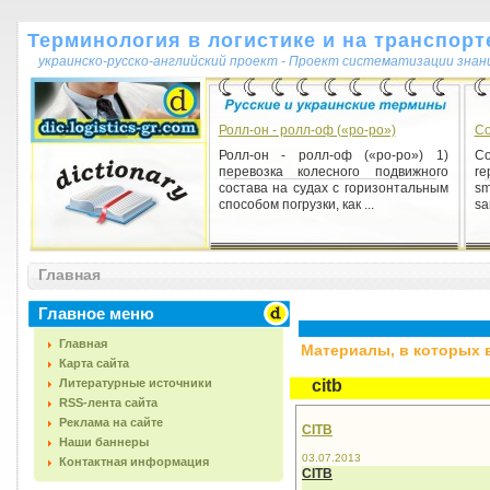
Терминология в логистике и на транспорт
украинско-русско-английский проект - Проект систематизации знан
Ролл-он - ролл-оф («ро-ро»)
Co
Ролл-он - ролл-оф («ро-ро») 1)
Co
перевозка колесного подвижного
re
состава на судах с горизонтальным
sm
способом погрузки, как ...
sa
Главная
Главное меню
Главная
Материалы, в которых вс
Карта сайта
Литературные источники
citb
RSS-лента сайта
Реклама на сайте
CITB
Наши баннеры
03.07.2013
Контактная информация
CITB