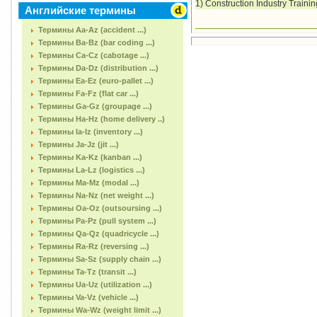
1) Construction Industry Traini
Английские термины
Термины Aa-Az (accident ...)
Термины Ba-Bz (bar coding ...)
Термины Ca-Cz (cabotage ...)
Термины Da-Dz (distribution ...)
Термины Ea-Ez (euro-pallet ...)
Термины Fa-Fz (flat car ...)
Термины Ga-Gz (groupage ...)
Термины Ha-Hz (home delivery ..)
Термины Ia-Iz (inventory ...)
Термины Ja-Jz (jit ...)
Термины Ka-Kz (kanban ...)
Термины La-Lz (logistics ...)
Термины Ma-Mz (modal ...)
Термины Na-Nz (net weight ...)
Термины Oa-Oz (outsoursing ...)
Термины Pa-Pz (pull system ...)
Термины Qa-Qz (quadricycle ...)
Термины Ra-Rz (reversing ...)
Термины Sa-Sz (supply chain ...)
Термины Ta-Tz (transit ...)
Термины Ua-Uz (utilization ...)
Термины Va-Vz (vehicle ...)
Термины Wa-Wz (weight limit ...)