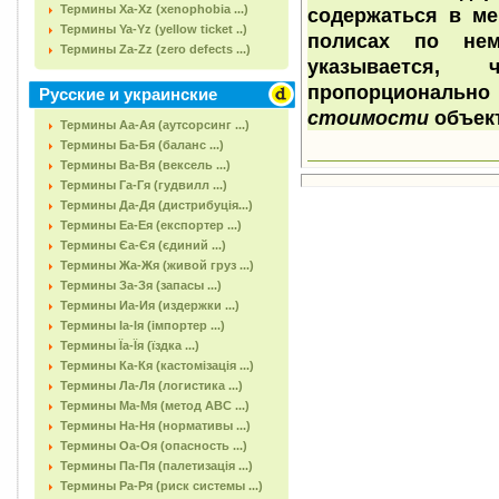
Термины Xa-Xz (xenophobia ...)
содержаться в м
Термины Ya-Yz (yellow ticket ..)
полисах по не
Термины Za-Zz (zero defects ...)
указывается
пропорциональн
Русские и украинские
стоимости
объек
Термины Аа-Ая (аутсорсинг ...)
Термины Ба-Бя (баланс ...)
Термины Ва-Вя (вексель ...)
Термины Га-Гя (гудвилл ...)
Термины Да-Дя (дистрибуція...)
Термины Еа-Ея (експортер ...)
Термины Єа-Єя (єдиний ...)
Термины Жа-Жя (живой груз ...)
Термины За-Зя (запасы ...)
Термины Иа-Ия (издержки ...)
Термины Іа-Ія (імпортер ...)
Термины Їа-Їя (їздка ...)
Термины Ка-Кя (кастомізація ...)
Термины Ла-Ля (логистика ...)
Термины Ма-Мя (метод АВС ...)
Термины На-Ня (нормативы ...)
Термины Оа-Оя (опасность ...)
Термины Па-Пя (палетизація ...)
Термины Ра-Ря (риск системы ...)