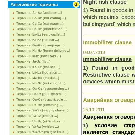
Night risk clause
Английские термины
1) Found in goods-in-t
Термины Aa-Az (accident ...)
which requires loaded
Термины Ba-Bz (bar coding ...)
building/yard) which 
Термины Ca-Cz (cabotage ...)
Термины Da-Dz (distribution ...)
Термины Ea-Ez (euro-pallet ...)
Термины Fa-Fz (flat car ...)
Immobilizer clause
Термины Ga-Gz (groupage ...)
Термины Ha-Hz (home delivery ..)
09.07.2013
Термины Ia-Iz (inventory ...)
Immobilizer clause
Термины Ja-Jz (jit ...)
1) Found in goods-
Термины Ka-Kz (kanban ...)
Термины La-Lz (logistics ...)
Restrictive clause w
Термины Ma-Mz (modal ...)
devices which must 
Термины Na-Nz (net weight ...)
Термины Oa-Oz (outsoursing ...)
Термины Pa-Pz (pull system ...)
Аварийная оговорка
Термины Qa-Qz (quadricycle ...)
Термины Ra-Rz (reversing ...)
25.10.2011
Термины Sa-Sz (supply chain ...)
А
варийная оговорк
Термины Ta-Tz (transit ...)
Термины Ua-Uz (utilization ...)
1)
условие
стр
Термины Va-Vz (vehicle ...)
является станда
Термины Wa-Wz (weight limit ...)