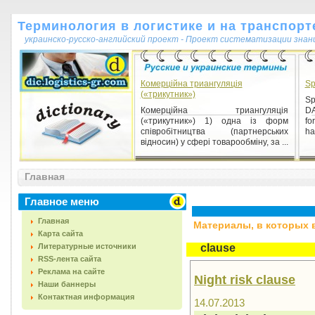
Терминология в логистике и на транспорт
украинско-русско-английский проект - Проект систематизации знан
Комерційна триангуляція
Sp
(«трикутник»)
Sp
Комерційна триангуляція
DA
(«трикутник») 1) одна із форм
fo
співробітництва (партнерських
ha
відносин) у сфері товарообміну, за ...
Главная
Главное меню
Главная
Материалы, в которых вс
Карта сайта
Литературные источники
clause
RSS-лента сайта
Реклама на сайте
Night risk clause
Наши баннеры
Контактная информация
14.07.2013