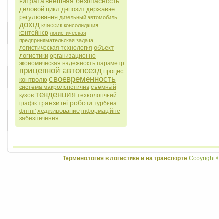
витрата
внешняя безопасность
деловой цикл
депозит
державне
регулювання
дизельный автомобиль
дохід
классик
консолидация
контейнер
логистическая
предпринимательская задача
объект
логистическая технология
логистики
организационно
экономическая надежность
параметр
прицепной автопоезд
процес
своевременность
контролю
система макрологістична
съемный
тенденция
кузов
технологічний
транзитні роботи
графік
турбина
хеджирование
фітінґ
інформаційне
забезпечення
Терминология в логистике и на транспорте
Copyright 