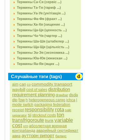
Термины Са-Ся (сервіс ...)
Термины Та-Тя (тариф ...)
Термины Уа-Уя (унітізація ...)
Термины Фа-Фя (фрахт ...)
Термины Ха-Хя (хищение ...)
Термины Ца-Ця (ценность ...)
Термины Ча-Чя (чартер ...)
Термины Ша-Шя (штабелер ...)
Термины Ща-Щя (щільність ...)
Термины Эа-Эя (экономика ...)
Термины Юа-Юя (юнискан ...)
Термины Яа-Яя (ящик ...)
Случайные тэги (tags)
commodity transport
can
aim
co
distribution
waybill
cost of sales
requirement planning
dsda
drawbar
fow
dtp
h
heterogeneous cargo
ichca
l
mode switch
packaging federation
rota
responsibility
receipt
sale
ton
si
stockout costs
separator
variable
transfrigoroute
trunk
cost
абсолютная военная
vrn
контрабанда
аварийный сертификат
аутторн рипорт
авиа
баланс