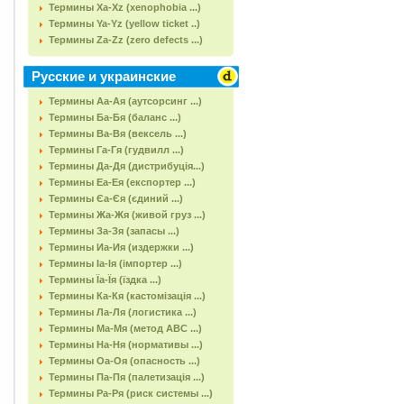
Термины Xa-Xz (xenophobia ...)
Термины Ya-Yz (yellow ticket ..)
Термины Za-Zz (zero defects ...)
Русские и украинские
Термины Аа-Ая (аутсорсинг ...)
Термины Ба-Бя (баланс ...)
Термины Ва-Вя (вексель ...)
Термины Га-Гя (гудвилл ...)
Термины Да-Дя (дистрибуція...)
Термины Еа-Ея (експортер ...)
Термины Єа-Єя (єдиний ...)
Термины Жа-Жя (живой груз ...)
Термины За-Зя (запасы ...)
Термины Иа-Ия (издержки ...)
Термины Іа-Ія (імпортер ...)
Термины Їа-Їя (їздка ...)
Термины Ка-Кя (кастомізація ...)
Термины Ла-Ля (логистика ...)
Термины Ма-Мя (метод АВС ...)
Термины На-Ня (нормативы ...)
Термины Оа-Оя (опасность ...)
Термины Па-Пя (палетизація ...)
Термины Ра-Ря (риск системы ...)