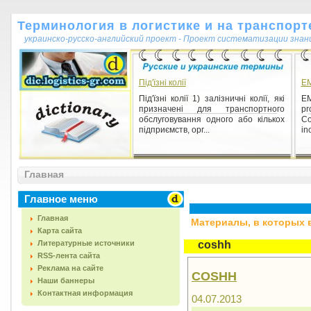
Терминология в логистике и на транспорт
украинско-русско-английский проект - Проект систематизации знан
Під'їзні колії
E
Під'їзні колії 1) залізничні колії, які
EM
призначені для транспортного
p
обслуговування одного або кількох
Co
підприємств, орг...
in
Главная
Главное меню
Главная
Материалы, в которых вс
Карта сайта
Литературные источники
coshh
RSS-лента сайта
Реклама на сайте
COSHH
Наши баннеры
Контактная информация
04.07.2013