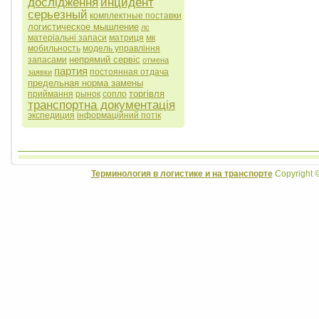
дослідження
инцидент
серьезный
комплектные поставки
логистическое мышление
лс
матеріальні запаси
матриця
мк
мобильность
модель управління
непрямий сервіс
запасами
отмена
партия
постоянная отдача
заявки
предельная норма замены
торгівля
приймання
рынок
сопло
транспортна документація
экспедиция
інформаційний потік
Терминология в логистике и на транспорте
Copyright 