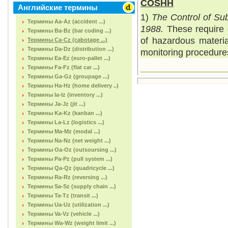
COSHH
Английские термины
1)
The Control of Su
Термины Aa-Az (accident ...)
1988.
These require 
Термины Ba-Bz (bar coding ...)
of hazardous materia
Термины Ca-Cz (cabotage ...)
Термины Da-Dz (distribution ...)
monitoring procedure
Термины Ea-Ez (euro-pallet ...)
Термины Fa-Fz (flat car ...)
Термины Ga-Gz (groupage ...)
Термины Ha-Hz (home delivery ..)
Термины Ia-Iz (inventory ...)
Термины Ja-Jz (jit ...)
Термины Ka-Kz (kanban ...)
Термины La-Lz (logistics ...)
Термины Ma-Mz (modal ...)
Термины Na-Nz (net weight ...)
Термины Oa-Oz (outsoursing ...)
Термины Pa-Pz (pull system ...)
Термины Qa-Qz (quadricycle ...)
Термины Ra-Rz (reversing ...)
Термины Sa-Sz (supply chain ...)
Термины Ta-Tz (transit ...)
Термины Ua-Uz (utilization ...)
Термины Va-Vz (vehicle ...)
Термины Wa-Wz (weight limit ...)