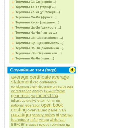
Термины Са-Ся (сервіс ...)
Термины Та-Тя (тариф ...)
Термины Уа-Уя (унітізація ...)
Термины Фа-Фя (фрахт ...)
Термины Ха-Хя (хищение ...)
Термины Ца-Ця (ценность ...)
Термины Ча-Чя (чартер ...)
Термины Ша-Шя (штабелер ...)
Термины Ща-Щя (щільність ...)
Термины Эа-Эя (экономика ...)
Термины Юа-Юя (юнискан ...)
Термины Яа-Яя (ящик ...)
Случайные тэги (tags)
average certificate
average
statement
cec
conference
ean
consignment stock
departure
dry cargo
frame
ec regulation
energy
forward
geartronic
indirect tax
gtw
letter
infrastructure
ivt
lion
m
ms
open book
national federation
costing
overvalued
panel van
paradigm
pi
penalty points
profit
tag
technique
white van
trefoil
verage
вексель
дд
горяїнов
вывоз грузов