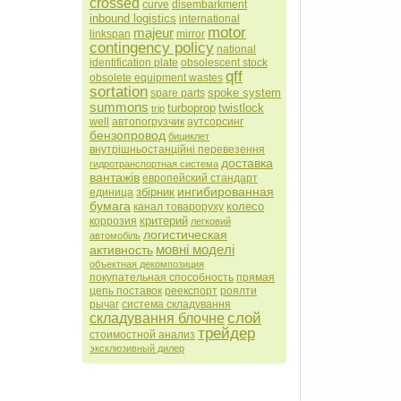
crossed
curve
disembarkment
inbound logistics
international
motor
majeur
linkspan
mirror
contingency policy
national
identification plate
obsolescent stock
qff
obsolete equipment wastes
sortation
spoke system
spare parts
summons
turboprop
twistlock
trip
well
автопогрузчик
аутсорсинг
бензопровод
бициклет
внутрішньостанційні перевезення
доставка
гидротранспортная система
вантажів
европейский стандарт
ингибированная
збірник
единица
бумага
колесо
канал товароруху
критерий
коррозия
легковий
логистическая
автомобіль
мовні моделі
активность
объектная декомпозиция
покупательная способность
прямая
цепь поставок
реекспорт
роялти
рычаг
система складування
слой
складування блочне
трейдер
стоимостной анализ
эксклюзивный дилер