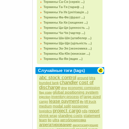
Термины Са-Ся (сервіс ...)
Термины Та-Тя (тариф ...)
Термины Уа-Уя (унітізація ...)
Термины Фа-Фя (фрахт ...)
Термины Ха-Хя (хищение ...)
Термины Ца-Ця (ценность ...)
Термины Ча-Чя (чартер ...)
Термины Ша-Шя (штабелер ...)
Термины Ща-Щя (щільність ...)
Термины Эа-Эя (экономика ...)
Термины Юа-Юя (юнискан ...)
Термины Яа-Яя (ящик ...)
Случайные тэги (tags)
abc stock control
around
btra
chandler
cost of
bunded tank
discharge
economic comission
dme
global positioning system
flag state
inventory process
irf
large sized
injection
lease payment
cargo
lift truck
life
modal split
medium
passenger
project cargo
report
rds
logistics
standing costs
statement
shrink wrap
team
tip
ultra
автоблокировка
агрегатирование
амортизирующие