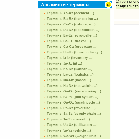
1)
группа сп
Английские термины
специалистов
Термины Aa-Az (accident ...)
Термины Ba-Bz (bar coding ...)
Термины Ca-Cz (cabotage ...)
Термины Da-Dz (distribution ...)
Термины Ea-Ez (euro-pallet ...)
Термины Fa-Fz (flat car ...)
Термины Ga-Gz (groupage ...)
Термины Ha-Hz (home delivery ..)
Термины Ia-Iz (inventory ...)
Термины Ja-Jz (jit ...)
Термины Ka-Kz (kanban ...)
Термины La-Lz (logistics ...)
Термины Ma-Mz (modal ...)
Термины Na-Nz (net weight ...)
Термины Oa-Oz (outsoursing ...)
Термины Pa-Pz (pull system ...)
Термины Qa-Qz (quadricycle ...)
Термины Ra-Rz (reversing ...)
Термины Sa-Sz (supply chain ...)
Термины Ta-Tz (transit ...)
Термины Ua-Uz (utilization ...)
Термины Va-Vz (vehicle ...)
Термины Wa-Wz (weight limit ...)