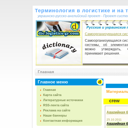
Терминология в логистике и на 
украинско-русско-английский проект - Проект сист
Самоорганизующаяся сис
Самоорганизующаяся сист
системы, об элемента
можно утверждать, 
принимают решения.
Главная
Главное меню
Главная
Материалы,
Карта сайта
Литературные источники
crew
RSS-лента сайта
Реклама на сайте
Аварийная бр
Наши баннеры
25.10.2011
Контактная информация
А
варийная
б