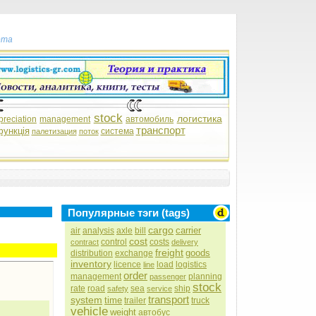
рта
stock
логистика
preciation
management
автомобиль
транспорт
функція
система
палетизация
поток
Популярные тэги (tags)
cargo
carrier
air
analysis
axle
bill
cost
control
costs
contract
delivery
freight
goods
distribution
exchange
inventory
licence
load
logistics
line
order
management
planning
passenger
stock
rate
road
sea
ship
safety
service
transport
system
time
trailer
truck
vehicle
weight
автобус