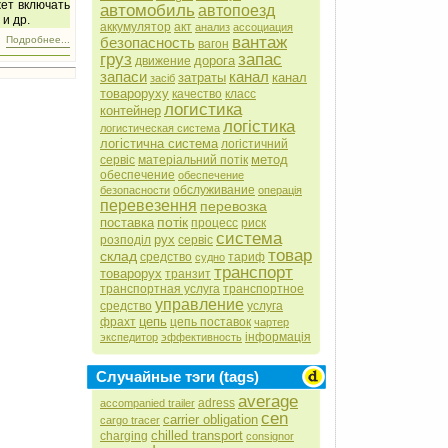
жет включать
автомобиль
автопоезд
и др.
аккумулятор
акт
анализ
ассоциация
вантаж
безопасность
Подробнее...
вагон
груз
запас
дорога
движение
запаси
канал
затраты
канал
засіб
товароруху
качество
класс
логистика
контейнер
логістика
логистическая система
логістична система
логістичний
метод
сервіс
матеріальний потік
обеспечение
обеспечение
обслуживание
безопасности
операція
перевезення
перевозка
потік
поставка
процесс
риск
система
рух
розподіл
сервіс
товар
склад
средство
тариф
судно
транспорт
товарорух
транзит
транспортная услуга
транспортное
управление
средство
услуга
цепь
фрахт
цепь поставок
чартер
інформація
экспедитор
эффективность
Случайные тэги (tags)
average
adress
accompanied trailer
cen
carrier obligation
cargo tracer
chilled transport
charging
consignor