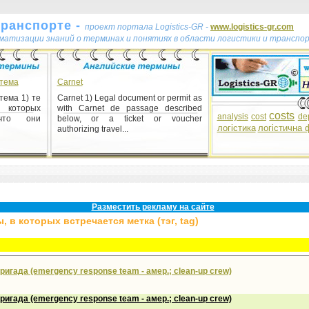
транспорте -
проект портала Logistics-GR -
www.logistics-gr.com
ематизации знаний о терминах и понятиях в области логистики и транспо
тема
Carnet
ема 1) те
Carnet 1) Legal document or permit as
х которых
with Carnet de passage described
costs
analysis
cost
de
что они
below, or a ticket or voucher
логістика
логістична 
authorizing travel...
Разместить рекламу на сайте
 в которых встречается метка (тэг, tag)
игада (emergency response team - амер.; clean-up crew)
ригада
(emergency response team -
амер
.; clean-up crew)