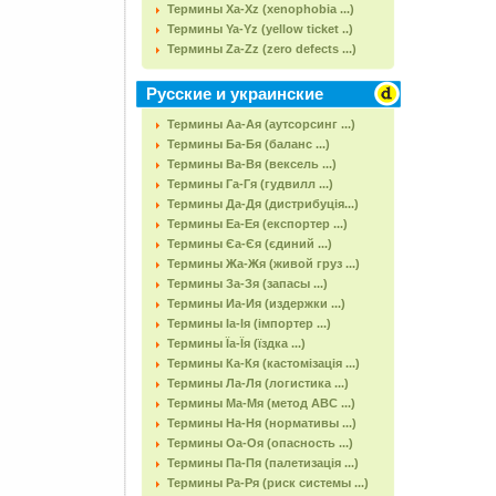
Термины Xa-Xz (xenophobia ...)
Термины Ya-Yz (yellow ticket ..)
Термины Za-Zz (zero defects ...)
Русские и украинские
Термины Аа-Ая (аутсорсинг ...)
Термины Ба-Бя (баланс ...)
Термины Ва-Вя (вексель ...)
Термины Га-Гя (гудвилл ...)
Термины Да-Дя (дистрибуція...)
Термины Еа-Ея (експортер ...)
Термины Єа-Єя (єдиний ...)
Термины Жа-Жя (живой груз ...)
Термины За-Зя (запасы ...)
Термины Иа-Ия (издержки ...)
Термины Іа-Ія (імпортер ...)
Термины Їа-Їя (їздка ...)
Термины Ка-Кя (кастомізація ...)
Термины Ла-Ля (логистика ...)
Термины Ма-Мя (метод АВС ...)
Термины На-Ня (нормативы ...)
Термины Оа-Оя (опасность ...)
Термины Па-Пя (палетизація ...)
Термины Ра-Ря (риск системы ...)