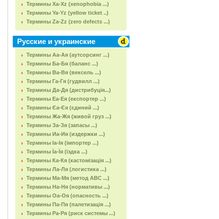
Термины Xa-Xz (xenophobia ...)
Термины Ya-Yz (yellow ticket ..)
Термины Za-Zz (zero defects ...)
Русские и украинские
Термины Аа-Ая (аутсорсинг ...)
Термины Ба-Бя (баланс ...)
Термины Ва-Вя (вексель ...)
Термины Га-Гя (гудвилл ...)
Термины Да-Дя (дистрибуція...)
Термины Еа-Ея (експортер ...)
Термины Єа-Єя (єдиний ...)
Термины Жа-Жя (живой груз ...)
Термины За-Зя (запасы ...)
Термины Иа-Ия (издержки ...)
Термины Іа-Ія (імпортер ...)
Термины Їа-Їя (їздка ...)
Термины Ка-Кя (кастомізація ...)
Термины Ла-Ля (логистика ...)
Термины Ма-Мя (метод АВС ...)
Термины На-Ня (нормативы ...)
Термины Оа-Оя (опасность ...)
Термины Па-Пя (палетизація ...)
Термины Ра-Ря (риск системы ...)