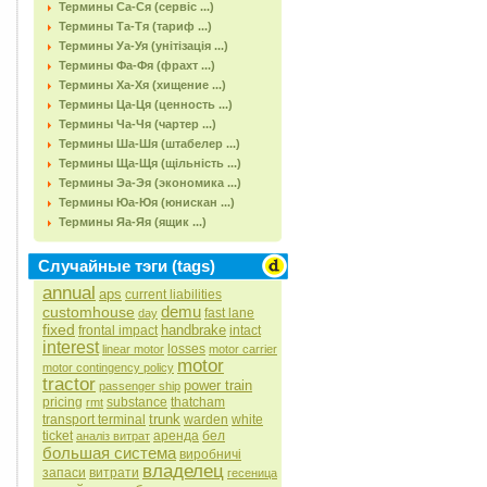
Термины Са-Ся (сервіс ...)
Термины Та-Тя (тариф ...)
Термины Уа-Уя (унітізація ...)
Термины Фа-Фя (фрахт ...)
Термины Ха-Хя (хищение ...)
Термины Ца-Ця (ценность ...)
Термины Ча-Чя (чартер ...)
Термины Ша-Шя (штабелер ...)
Термины Ща-Щя (щільність ...)
Термины Эа-Эя (экономика ...)
Термины Юа-Юя (юнискан ...)
Термины Яа-Яя (ящик ...)
Случайные тэги (tags)
annual
aps
current liabilities
demu
customhouse
fast lane
day
fixed
handbrake
frontal impact
intact
interest
losses
linear motor
motor carrier
motor
motor contingency policy
tractor
power train
passenger ship
pricing
substance
thatcham
rmt
trunk
transport terminal
warden
white
ticket
аренда
бел
аналіз витрат
большая система
виробничі
владелец
запаси
витрати
гесеница