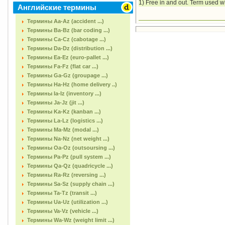
1) Free in and out. Term used w
Английские термины
Термины Aa-Az (accident ...)
Термины Ba-Bz (bar coding ...)
Термины Ca-Cz (cabotage ...)
Термины Da-Dz (distribution ...)
Термины Ea-Ez (euro-pallet ...)
Термины Fa-Fz (flat car ...)
Термины Ga-Gz (groupage ...)
Термины Ha-Hz (home delivery ..)
Термины Ia-Iz (inventory ...)
Термины Ja-Jz (jit ...)
Термины Ka-Kz (kanban ...)
Термины La-Lz (logistics ...)
Термины Ma-Mz (modal ...)
Термины Na-Nz (net weight ...)
Термины Oa-Oz (outsoursing ...)
Термины Pa-Pz (pull system ...)
Термины Qa-Qz (quadricycle ...)
Термины Ra-Rz (reversing ...)
Термины Sa-Sz (supply chain ...)
Термины Ta-Tz (transit ...)
Термины Ua-Uz (utilization ...)
Термины Va-Vz (vehicle ...)
Термины Wa-Wz (weight limit ...)