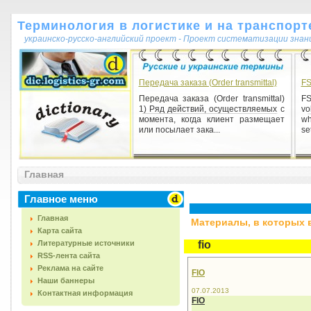
Терминология в логистике и на транспорт
украинско-русско-английский проект - Проект систематизации знан
Передача заказа (Order transmittal)
F
Передача заказа (Order transmittal)
FS
1) Ряд действий, осуществляемых с
vo
момента, когда клиент размещает
wh
или посылает зака...
se
Главная
Главное меню
Главная
Материалы, в которых вс
Карта сайта
Литературные источники
fio
RSS-лента сайта
Реклама на сайте
FIO
Наши баннеры
07.07.2013
Контактная информация
FIO