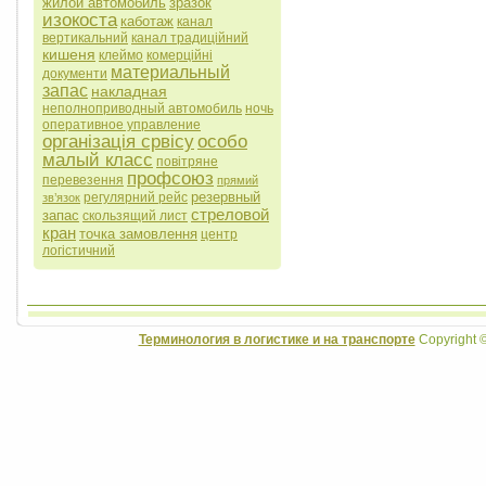
жилой автомобиль
зразок
изокоста
каботаж
канал
вертикальний
канал традиційний
кишеня
клеймо
комерційні
материальный
документи
запас
накладная
неполноприводный автомобиль
ночь
оперативное управление
організація срвісу
особо
малый класс
повітряне
профсоюз
перевезення
прямий
резервный
регулярний рейс
зв’язок
стреловой
запас
скользящий лист
кран
точка замовлення
центр
логістичний
Терминология в логистике и на транспорте
Copyright 