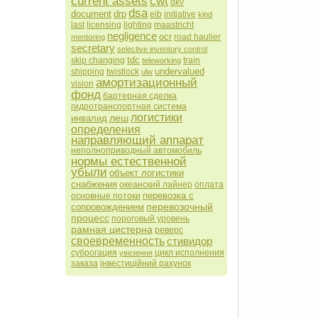
current assets
cwt
dkv
dsa
document
drp
eib
initiative
kind
last
licensing
lighting
maastricht
negligence
ocr
road haulier
mentoring
secretary
selective inventory control
tdc
skip changing
train
teleworking
undervalued
shipping
twistlock
ulw
амортизационный
vision
фонд
бартерная сделка
гидротранспортная система
логистики
леш
инвалид
определения
направляющий аппарат
неполноприводный автомобиль
нормы естественной
убыли
объект логистики
снабжения
океанский лайнер
оплата
перевозка с
основные потоки
перевозочный
сопровождением
процесс
пороговый уровень
рамная цистерна
реверс
своевременность
стивидор
суброгация
цикл исполнения
увезення
заказа
інвестиційний рахунок