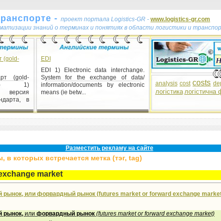
транспорте -
проект портала Logistics-GR -
www.logistics-gr.com
ематизации знаний о терминах и понятиях в области логистики и транспо
 (gold-
EDI
EDI 1) Electronic data interchange.
рт (gold-
System for the exchange of data/
costs
analysis
cost
de
rd) 1)
information/documents by electronic
логістика
логістична 
 версия
means (ie betw...
ндарта, в
Разместить рекламу на сайте
 в которых встречается метка (тэг, tag)
 exchange market
рынок, или форвардный рынок (futures market or forward exchange market
й
рынок
,
или
форвардный
рынок
(futures market or forward exchange market)