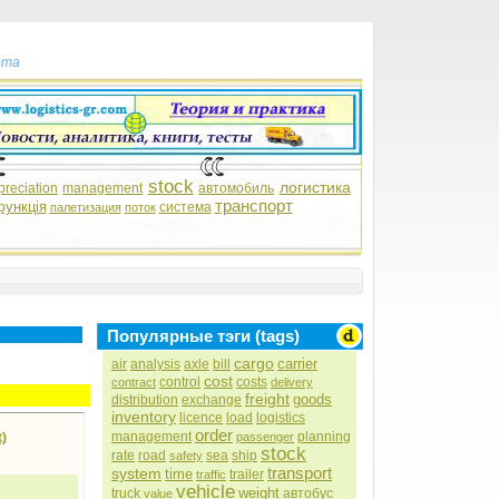
рта
stock
логистика
preciation
management
автомобиль
транспорт
функція
система
палетизация
поток
Популярные тэги (tags)
cargo
carrier
air
analysis
axle
bill
cost
control
costs
contract
delivery
freight
goods
distribution
exchange
inventory
licence
load
logistics
order
management
planning
passenger
)
stock
rate
road
sea
ship
safety
transport
system
time
trailer
traffic
vehicle
weight
truck
автобус
value