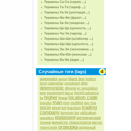
Термины Са-Ся (сервіс ...)
Термины Та-Тя (тариф ...)
Термины Уа-Уя (унітізація ...)
Термины Фа-Фя (фрахт ...)
Термины Ха-Хя (хищение ...)
Термины Ца-Ця (ценность ...)
Термины Ча-Чя (чартер ...)
Термины Ша-Шя (штабелер ...)
Термины Ща-Щя (щільність ...)
Термины Эа-Эя (экономика ...)
Термины Юа-Юя (юнискан ...)
Термины Яа-Яя (ящик ...)
Случайные тэги (tags)
aggregator
black box
bolero
airport
boot
caterpillar
constraint
dbfo
deterministic
driving
ec regulation
eon
equipment
freight advance
flatcar
higher
location code
linear
fta
man
rsa
loquitur
mini
multifret
oec
trading
socio
traction
street
tort
company
utilization
turnover tax
коррозия
метрическая
wasteless
тонна
министр транспорта
митна
оговорка
територіїя
ордерный