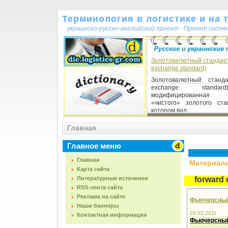
Терминология в логистике и на 
украинско-русско-английский проект - Проект сист
Золотовалютный стандарт
exchange standard)
Золотовалютный станда
exchange standa
модифицированная
«чистого» золотого ста
котором вал...
Главная
Главное меню
Главная
Материалы,
Карта сайта
Литературные источники
forward
RSS-лента сайта
Реклама на сайте
Фьючерсный 
Наши баннеры
20.03.2011
Контактная информация
Фьючерсны