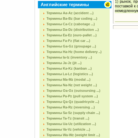
1)
рынок, пр
Английские термины
поставкой к
немедленную
Термины Aa-Az (accident ...)
Термины Ba-Bz (bar coding ...)
Термины Ca-Cz (cabotage ...)
Термины Da-Dz (distribution ...)
Термины Ea-Ez (euro-pallet ...)
Термины Fa-Fz (flat car ...)
Термины Ga-Gz (groupage ...)
Термины Ha-Hz (home delivery ..)
Термины Ia-Iz (inventory ...)
Термины Ja-Jz (jit ...)
Термины Ka-Kz (kanban ...)
Термины La-Lz (logistics ...)
Термины Ma-Mz (modal ...)
Термины Na-Nz (net weight ...)
Термины Oa-Oz (outsoursing ...)
Термины Pa-Pz (pull system ...)
Термины Qa-Qz (quadricycle ...)
Термины Ra-Rz (reversing ...)
Термины Sa-Sz (supply chain ...)
Термины Ta-Tz (transit ...)
Термины Ua-Uz (utilization ...)
Термины Va-Vz (vehicle ...)
Термины Wa-Wz (weight limit ...)