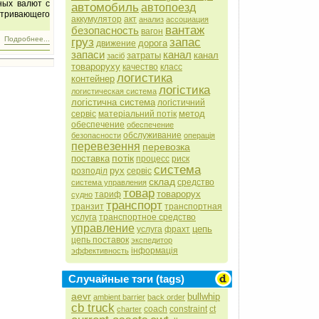
ных валют с
автомобиль
автопоезд
атривающего
аккумулятор
акт
анализ
ассоциация
вантаж
безопасность
вагон
Подробнее...
груз
запас
дорога
движение
запаси
канал
затраты
канал
засіб
товароруху
качество
класс
логистика
контейнер
логістика
логистическая система
логістична система
логістичний
метод
сервіс
матеріальний потік
обеспечение
обеспечение
обслуживание
безопасности
операція
перевезення
перевозка
потік
поставка
процесс
риск
система
рух
розподіл
сервіс
склад
средство
система управления
товар
товарорух
тариф
судно
транспорт
транзит
транспортная
услуга
транспортное средство
управление
цепь
услуга
фрахт
цепь поставок
экспедитор
інформація
эффективность
Случайные тэги (tags)
aevr
bullwhip
ambient barrier
back order
cb truck
coach
constraint
ct
charter