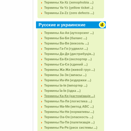
Термины Xa-Xz (xenophobia ...)
Термины Ya-Yz (yellow ticket ..)
Термины Za-Zz (zero defects ...)
Русские и украинские
Термины Аа-Ая (аутсорсинг ...)
Термины Ба-Бя (баланс ...)
Термины Ва-Вя (вексель ...)
Термины Га-Гя (гудвилл ...)
Термины Да-Дя (дистрибуція...)
Термины Еа-Ея (експортер ...)
Термины Єа-Єя (єдиний ...)
Термины Жа-Жя (живой груз ...)
Термины За-Зя (запасы ...)
Термины Иа-Ия (издержки ...)
Термины Іа-Ія (імпортер ...)
Термины Їа-Їя (їздка ...)
Термины Ка-Кя (кастомізація ...)
Термины Ла-Ля (логистика ...)
Термины Ма-Мя (метод АВС ...)
Термины На-Ня (нормативы ...)
Термины Оа-Оя (опасность ...)
Термины Па-Пя (палетизація ...)
Термины Ра-Ря (риск системы ...)