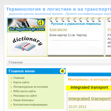
Терминология в логистике и на транспорт
украинско-русско-английский проект - Проект систематизации знан
Блок-чартер
F
Блок-чартер 1) см. Чартер.
F
Ac
al
ex
Главная
Главное меню
Главная
Материалы, в которых вс
Карта сайта
Литературные источники
integrated transport
RSS-лента сайта
Реклама на сайте
Integrated transport
Наши баннеры
Контактная информация
10.07.2013