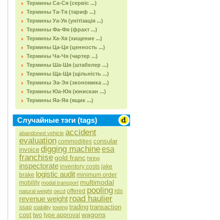
Термины Са-Ся (сервіс ...)
Термины Та-Тя (тариф ...)
Термины Уа-Уя (унітізація ...)
Термины Фа-Фя (фрахт ...)
Термины Ха-Хя (хищение ...)
Термины Ца-Ця (ценность ...)
Термины Ча-Чя (чартер ...)
Термины Ша-Шя (штабелер ...)
Термины Ща-Щя (щільність ...)
Термины Эа-Эя (экономика ...)
Термины Юа-Юя (юнискан ...)
Термины Яа-Яя (ящик ...)
Случайные тэги (tags)
accident
abandoned vehicle
evaluation
consular
commodities
digging machine
esa
invoice
franchise
gold franc
hiring
inspectorate
inventory costs
jake
logistic audit
brake
minimum order
multimodal
mobility
modal transport
pooling
offered
rds
natural weight
oecd
road haulier
revenue weight
trading
transaction
ssap
stability
towing
wagons
cost
two
type approval