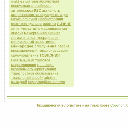
year
абсолютная
working stock
пропускная способность
азс
автолесовоз
активність
американская ассоциация складов
базисного пункт
брейнсторминг
лизинг
вантажна одиниця
каботаж
маржинальный
логистическая цепь
анализ
межорганизационная
логистическая координация
минимальный ассортимент
міжнародне сполучення
пассив
промышленный товар
риск аварии
товарная
самоуправление
накладная
торговое
мореплавание
транспорт
незагального користування
транспортное обслуживание
транспортні засоби
эффект
выходной
інформаційна система
Терминология в логистике и на транспорте
Copyright 