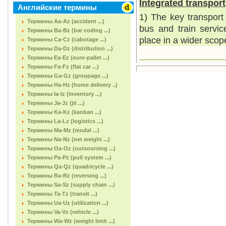
Integrated transport
Английские термины
1) The key transport
Термины Aa-Az (accident ...)
bus and train servic
Термины Ba-Bz (bar coding ...)
place in a wider scop
Термины Ca-Cz (cabotage ...)
Термины Da-Dz (distribution ...)
Термины Ea-Ez (euro-pallet ...)
Термины Fa-Fz (flat car ...)
Термины Ga-Gz (groupage ...)
Термины Ha-Hz (home delivery ..)
Термины Ia-Iz (inventory ...)
Термины Ja-Jz (jit ...)
Термины Ka-Kz (kanban ...)
Термины La-Lz (logistics ...)
Термины Ma-Mz (modal ...)
Термины Na-Nz (net weight ...)
Термины Oa-Oz (outsoursing ...)
Термины Pa-Pz (pull system ...)
Термины Qa-Qz (quadricycle ...)
Термины Ra-Rz (reversing ...)
Термины Sa-Sz (supply chain ...)
Термины Ta-Tz (transit ...)
Термины Ua-Uz (utilization ...)
Термины Va-Vz (vehicle ...)
Термины Wa-Wz (weight limit ...)