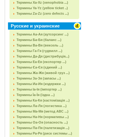
Термины Xa-Xz (xenophobia ...)
Термины Ya-Yz (yellow ticket ..)
Термины Za-Zz (zero defects ...)
Русские и украинские
Термины Аа-Ая (аутсорсинг ...)
Термины Ба-Бя (баланс ...)
Термины Ва-Вя (вексель ...)
Термины Га-Гя (гудвилл ...)
Термины Да-Дя (дистрибуція...)
Термины Еа-Ея (експортер ...)
Термины Єа-Єя (єдиний ...)
Термины Жа-Жя (живой груз ...)
Термины За-Зя (запасы ...)
Термины Иа-Ия (издержки ...)
Термины Іа-Ія (імпортер ...)
Термины Їа-Їя (їздка ...)
Термины Ка-Кя (кастомізація ...)
Термины Ла-Ля (логистика ...)
Термины Ма-Мя (метод АВС ...)
Термины На-Ня (нормативы ...)
Термины Оа-Оя (опасность ...)
Термины Па-Пя (палетизація ...)
Термины Ра-Ря (риск системы ...)