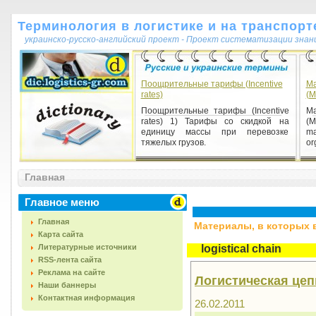
Терминология в логистике и на транспорт
украинско-русско-английский проект - Проект систематизации знан
Поощрительные тарифы (Incentive
Ma
rates)
(M
Поощрительные тарифы (Incentive
Ma
rates) 1) Тарифы со скидкой на
(M
единицу массы при перевозке
ma
тяжелых грузов.
or
Главная
Главное меню
Главная
Материалы, в которых вс
Карта сайта
Литературные источники
logistical chain
RSS-лента сайта
Реклама на сайте
Логистическая цепь 
Наши баннеры
Контактная информация
26.02.2011