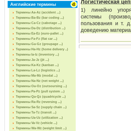
Логистическая
цеп
Английские термины
1) линейно упоря
Термины Aa-Az (accident ...)
системы (произв
Термины Ba-Bz (bar coding ...)
пользования и т. 
Термины Ca-Cz (cabotage ...)
Термины Da-Dz (distribution ...)
доведению материал
Термины Ea-Ez (euro-pallet ...)
Термины Fa-Fz (flat car ...)
Термины Ga-Gz (groupage ...)
Термины Ha-Hz (home delivery ..)
Термины Ia-Iz (inventory ...)
Термины Ja-Jz (jit ...)
Термины Ka-Kz (kanban ...)
Термины La-Lz (logistics ...)
Термины Ma-Mz (modal ...)
Термины Na-Nz (net weight ...)
Термины Oa-Oz (outsoursing ...)
Термины Pa-Pz (pull system ...)
Термины Qa-Qz (quadricycle ...)
Термины Ra-Rz (reversing ...)
Термины Sa-Sz (supply chain ...)
Термины Ta-Tz (transit ...)
Термины Ua-Uz (utilization ...)
Термины Va-Vz (vehicle ...)
Термины Wa-Wz (weight limit ...)