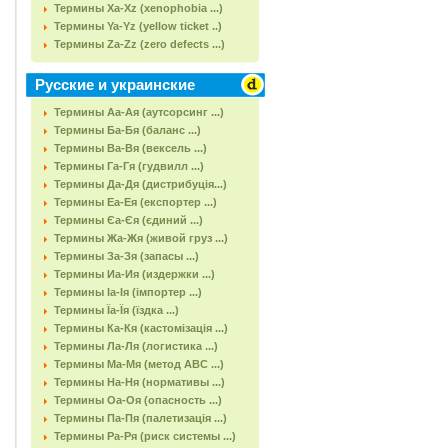
Термины Xa-Xz (xenophobia ...)
Термины Ya-Yz (yellow ticket ..)
Термины Za-Zz (zero defects ...)
Русские и украинские
Термины Аа-Ая (аутсорсинг ...)
Термины Ба-Бя (баланс ...)
Термины Ва-Вя (вексель ...)
Термины Га-Гя (гудвилл ...)
Термины Да-Дя (дистрибуція...)
Термины Еа-Ея (експортер ...)
Термины Єа-Єя (єдиний ...)
Термины Жа-Жя (живой груз ...)
Термины За-Зя (запасы ...)
Термины Иа-Ия (издержки ...)
Термины Іа-Ія (імпортер ...)
Термины Їа-Їя (їздка ...)
Термины Ка-Кя (кастомізація ...)
Термины Ла-Ля (логистика ...)
Термины Ма-Мя (метод АВС ...)
Термины На-Ня (нормативы ...)
Термины Оа-Оя (опасность ...)
Термины Па-Пя (палетизація ...)
Термины Ра-Ря (риск системы ...)