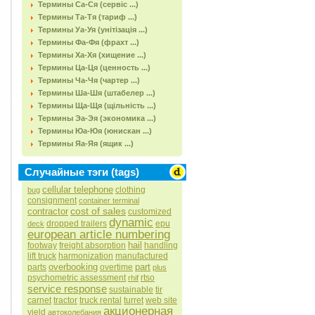
Термины Са-Ся (сервіс ...)
Термины Та-Тя (тариф ...)
Термины Уа-Уя (унітізація ...)
Термины Фа-Фя (фрахт ...)
Термины Ха-Хя (хищение ...)
Термины Ца-Ця (ценность ...)
Термины Ча-Чя (чартер ...)
Термины Ша-Шя (штабелер ...)
Термины Ща-Щя (щільність ...)
Термины Эа-Эя (экономика ...)
Термины Юа-Юя (юнискан ...)
Термины Яа-Яя (ящик ...)
Случайные тэги (tags)
cellular telephone
clothing
bug
consignment
container terminal
cost of sales
contractor
customized
dynamic
dropped trailers
epu
deck
european article numbering
hail
footway
freight absorption
handling
lift truck
harmonization
manufactured
overbooking
part
parts
overtime
plus
psychometric assessment
rtso
rhif
service response
sustainable
tir
carnet
tractor
truck rental
turret
web site
акционерная
yield
автоколебания