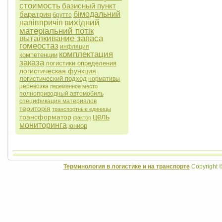
стоимость
базисный пункт
баратрия
бімодальний
брутто
вихідний
напівпричіп
матеріальний потік
выталкивание запаса
гомеостаз
инфляция
комплектация
компетенции
заказа
логистики определения
логистическая функция
логистический подход
нормативы
перевозка
переменное место
полноприводный автомобиль
спецификация материалов
територія
транспортные единицы
цель
трансформатор
фактор
мониторинга
юниор
Терминология в логистике и на транспорте
Copyright 