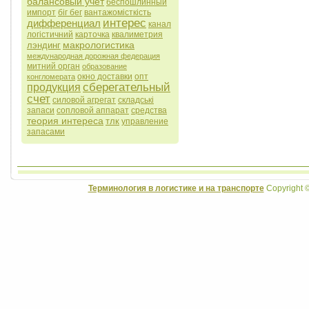
балансовый учет
беспошлинный
импорт
біг бег
вантажомісткість
интерес
дифференциал
канал
логістичний
карточка
квалиметрия
макрологистика
лэндинг
международная дорожная федерация
митний орган
образование
окно доставки
опт
конгломерата
сберегательный
продукция
счет
силовой агрегат
складські
запаси
сопловой аппарат
средства
теория интереса
тлк
управление
запасами
Терминология в логистике и на транспорте
Copyright 