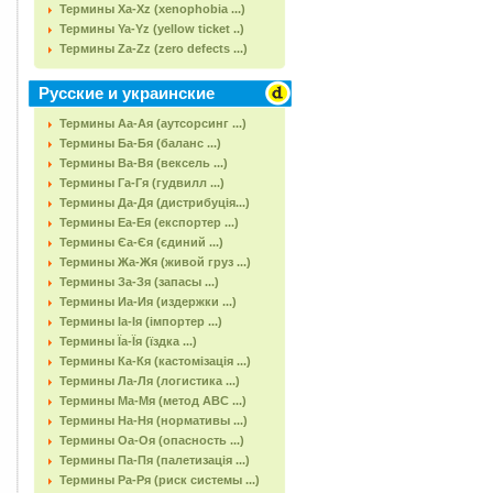
Термины Xa-Xz (xenophobia ...)
Термины Ya-Yz (yellow ticket ..)
Термины Za-Zz (zero defects ...)
Русские и украинские
Термины Аа-Ая (аутсорсинг ...)
Термины Ба-Бя (баланс ...)
Термины Ва-Вя (вексель ...)
Термины Га-Гя (гудвилл ...)
Термины Да-Дя (дистрибуція...)
Термины Еа-Ея (експортер ...)
Термины Єа-Єя (єдиний ...)
Термины Жа-Жя (живой груз ...)
Термины За-Зя (запасы ...)
Термины Иа-Ия (издержки ...)
Термины Іа-Ія (імпортер ...)
Термины Їа-Їя (їздка ...)
Термины Ка-Кя (кастомізація ...)
Термины Ла-Ля (логистика ...)
Термины Ма-Мя (метод АВС ...)
Термины На-Ня (нормативы ...)
Термины Оа-Оя (опасность ...)
Термины Па-Пя (палетизація ...)
Термины Ра-Ря (риск системы ...)