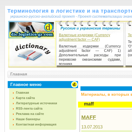
Терминология в логистике и на транспорт
украинско-русско-английский проект - Проект систематизации знан
Валютные издержки (Currency
Te
adjustment factor — CAF)
Te
Валютные издержки (Currency
'O
adjustment factor — CAF) 1)
al
Дополнительные расходы при
(o
перевозке океанскими судами,
возника...
Главная
Главное меню
Главная
Материалы, в которых вс
Карта сайта
Литературные источники
maff
RSS-лента сайта
Реклама на сайте
MAFF
Наши баннеры
Контактная информация
13.07.2013