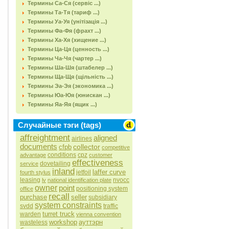
Термины Са-Ся (сервіс ...)
Термины Та-Тя (тариф ...)
Термины Уа-Уя (унітізація ...)
Термины Фа-Фя (фрахт ...)
Термины Ха-Хя (хищение ...)
Термины Ца-Ця (ценность ...)
Термины Ча-Чя (чартер ...)
Термины Ша-Шя (штабелер ...)
Термины Ща-Щя (щільність ...)
Термины Эа-Эя (экономика ...)
Термины Юа-Юя (юнискан ...)
Термины Яа-Яя (ящик ...)
Случайные тэги (tags)
affreightment
aligned
airlines
documents
collector
cfpb
competitive
conditions
cpz
advantage
customer
effectiveness
dovetailing
service
inland
laffer curve
jetfoil
fourth stylus
leasing
nvocc
lv
national identification plate
owner
point
positioning system
office
recall
purchase
seller
subsidiary
system constraints
svdd
traffic
turret truck
warden
vienna convention
workshop
ауттэрн
wasteless