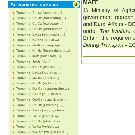
MAFF
Английские термины
1) Ministry of Agri
Термины Aa-Az (accident ...)
government reorgani
Термины Ba-Bz (bar coding ...)
and Rural Affairs - D
Термины Ca-Cz (cabotage ...)
Термины Da-Dz (distribution ...)
under
The Welfare 
Термины Ea-Ez (euro-pallet ...)
Britain the requirem
Термины Fa-Fz (flat car ...)
During Transport -
EC
Термины Ga-Gz (groupage ...)
Термины Ha-Hz (home delivery ..)
Термины Ia-Iz (inventory ...)
Термины Ja-Jz (jit ...)
Термины Ka-Kz (kanban ...)
Термины La-Lz (logistics ...)
Термины Ma-Mz (modal ...)
Термины Na-Nz (net weight ...)
Термины Oa-Oz (outsoursing ...)
Термины Pa-Pz (pull system ...)
Термины Qa-Qz (quadricycle ...)
Термины Ra-Rz (reversing ...)
Термины Sa-Sz (supply chain ...)
Термины Ta-Tz (transit ...)
Термины Ua-Uz (utilization ...)
Термины Va-Vz (vehicle ...)
Термины Wa-Wz (weight limit ...)