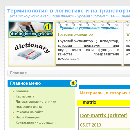
Терминология в логистике и на транспорт
украинско-русско-английский проект - Проект систематизации знан
Грузовой экспедитор
‘E
Грузовой экспедитор 1) Экспедитор,
‘E
который действует или
ma
осуществляет свои функции в
un
качестве представителя
wh
грузовладел...
Главная
Главное меню
Главная
Материалы, в которых вс
Карта сайта
Литературные источники
matrix
RSS-лента сайта
Реклама на сайте
Dot-matrix (printer)
Наши баннеры
Контактная информация
05.07.2013