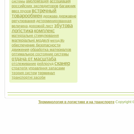
ассоциация
амоломгация
системы
российских экспедиторов
багажник
встречный
ввоз грузов
товарообмен
державне
держава
регулювання
детерминированная
збутова
величина
дорожній лист
логістика
комплекс
матеріальне стимулювання
матеріальні моделі
метод lifo
обеспечение безопасности
движения
обработка материалов
оптимальное состояние системы
отдача от масштаба
сканер
отслеживание
рейлроуд
стратегія управління запасами
терминал
теория систем
транспортні засоби
Терминология в логистике и на транспорте
Copyright 