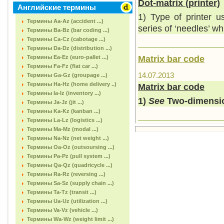
Dot-matrix (printer)
Английские термины
1) Type of printer u
Термины Aa-Az (accident ...)
series of ‘needles’ wh
Термины Ba-Bz (bar coding ...)
Термины Ca-Cz (cabotage ...)
Термины Da-Dz (distribution ...)
Matrix bar code
Термины Ea-Ez (euro-pallet ...)
Термины Fa-Fz (flat car ...)
14.07.2013
Термины Ga-Gz (groupage ...)
Термины Ha-Hz (home delivery ..)
Matrix bar code
Термины Ia-Iz (inventory ...)
1)
See
Two-dimensio
Термины Ja-Jz (jit ...)
Термины Ka-Kz (kanban ...)
Термины La-Lz (logistics ...)
Термины Ma-Mz (modal ...)
Термины Na-Nz (net weight ...)
Термины Oa-Oz (outsoursing ...)
Термины Pa-Pz (pull system ...)
Термины Qa-Qz (quadricycle ...)
Термины Ra-Rz (reversing ...)
Термины Sa-Sz (supply chain ...)
Термины Ta-Tz (transit ...)
Термины Ua-Uz (utilization ...)
Термины Va-Vz (vehicle ...)
Термины Wa-Wz (weight limit ...)