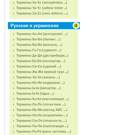
Термины Xa-Xz (xenophobia ...)
Термины Ya-Yz (yellow ticket ..)
Термины Za-Zz (zero defects ...)
Русские и украинские
Термины Аа-Ая (аутсорсинг ...)
Термины Ба-Бя (баланс ...)
Термины Ва-Вя (вексель ...)
Термины Га-Гя (гудвилл ...)
Термины Да-Дя (дистрибуція...)
Термины Еа-Ея (експортер ...)
Термины Єа-Єя (єдиний ...)
Термины Жа-Жя (живой груз ...)
Термины За-Зя (запасы ...)
Термины Иа-Ия (издержки ...)
Термины Іа-Ія (імпортер ...)
Термины Їа-Їя (їздка ...)
Термины Ка-Кя (кастомізація ...)
Термины Ла-Ля (логистика ...)
Термины Ма-Мя (метод АВС ...)
Термины На-Ня (нормативы ...)
Термины Оа-Оя (опасность ...)
Термины Па-Пя (палетизація ...)
Термины Ра-Ря (риск системы ...)