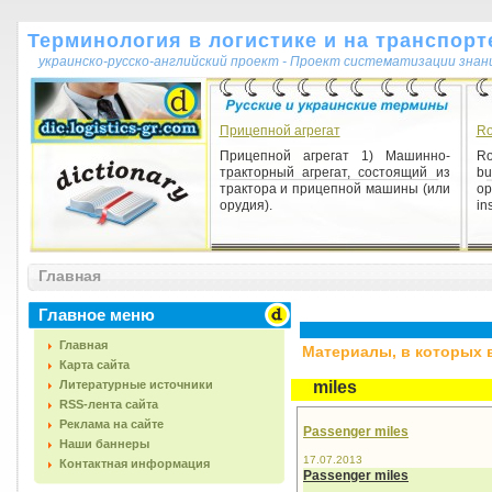
Терминология в логистике и на транспорт
украинско-русско-английский проект - Проект систематизации знан
Прицепной агрегат
Ro
Прицепной агрегат 1) Машинно-
Ro
тракторный агрегат, состоящий из
bu
трактора и прицепной машины (или
op
орудия).
ins
Главная
Главное меню
Главная
Материалы, в которых вс
Карта сайта
Литературные источники
miles
RSS-лента сайта
Реклама на сайте
Passenger miles
Наши баннеры
17.07.2013
Контактная информация
Passenger miles