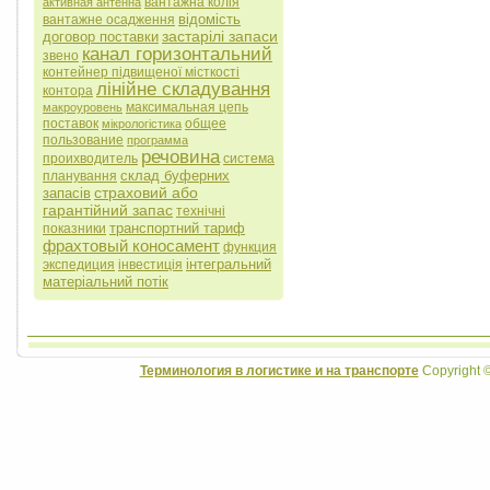
вантажна колія
активная антенна
відомість
вантажне осадження
застарілі запаси
договор поставки
канал горизонтальний
звено
контейнер підвищеної місткості
лінійне складування
контора
максимальная цепь
макроуровень
поставок
общее
мікрологістика
пользование
программа
речовина
проихводитель
система
склад буферних
планування
страховий або
запасів
гарантійний запас
технічні
транспортний тариф
показники
фрахтовый коносамент
функция
інтегральний
экспедиция
інвестиція
матеріальний потік
Терминология в логистике и на транспорте
Copyright 