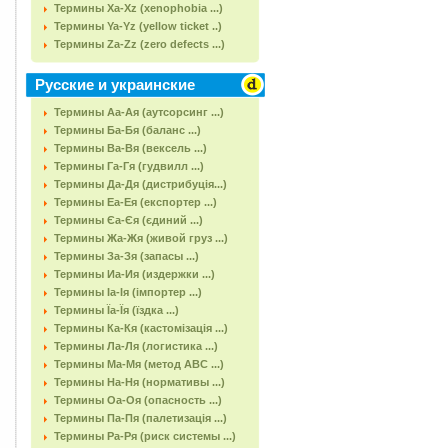
Термины Xa-Xz (xenophobia ...)
Термины Ya-Yz (yellow ticket ..)
Термины Za-Zz (zero defects ...)
Русские и украинские
Термины Аа-Ая (аутсорсинг ...)
Термины Ба-Бя (баланс ...)
Термины Ва-Вя (вексель ...)
Термины Га-Гя (гудвилл ...)
Термины Да-Дя (дистрибуція...)
Термины Еа-Ея (експортер ...)
Термины Єа-Єя (єдиний ...)
Термины Жа-Жя (живой груз ...)
Термины За-Зя (запасы ...)
Термины Иа-Ия (издержки ...)
Термины Іа-Ія (імпортер ...)
Термины Їа-Їя (їздка ...)
Термины Ка-Кя (кастомізація ...)
Термины Ла-Ля (логистика ...)
Термины Ма-Мя (метод АВС ...)
Термины На-Ня (нормативы ...)
Термины Оа-Оя (опасность ...)
Термины Па-Пя (палетизація ...)
Термины Ра-Ря (риск системы ...)