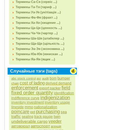
Термины Са-Ся (сервіс ...)
Термины Та-Тя (тариф ...)
Термины Уа-Уя (унітізація ...)
Термины Фа-Фя (фрахт ...)
Термины Ха-Хя (хищение ...)
Термины Ца-Ця (ценность ...)
Термины Ча-Чя (чартер ...)
Термины Ша-Шя (штабелер ...)
Термины Ща-Щя (щільність ...)
Термины Эа-Эя (экономика ...)
Термины Юа-Юя (юнискан ...)
Термины Яа-Яя (ящик ...)
Случайные тэги (tags)
bumper
bom
abc stock control
asr
audit
cost of lading
derived demand
chain
enforcement
field
export packer
fixed order quantity
identification
indigenization
indifference curve
inventory investment
inventory usage
mmo
lineside
nationalization
purchasing
poincare
sea
ppt
traffic
twin
sealing
track gauge
veeder
undeliverable cargo
автоспорт
автовокзал
агенція