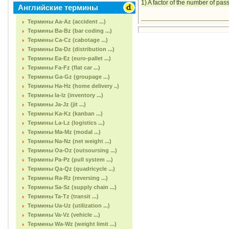
1) A factor of the number of pas
Английские термины
Термины Aa-Az (accident ...)
Термины Ba-Bz (bar coding ...)
Термины Ca-Cz (cabotage ...)
Термины Da-Dz (distribution ...)
Термины Ea-Ez (euro-pallet ...)
Термины Fa-Fz (flat car ...)
Термины Ga-Gz (groupage ...)
Термины Ha-Hz (home delivery ..)
Термины Ia-Iz (inventory ...)
Термины Ja-Jz (jit ...)
Термины Ka-Kz (kanban ...)
Термины La-Lz (logistics ...)
Термины Ma-Mz (modal ...)
Термины Na-Nz (net weight ...)
Термины Oa-Oz (outsoursing ...)
Термины Pa-Pz (pull system ...)
Термины Qa-Qz (quadricycle ...)
Термины Ra-Rz (reversing ...)
Термины Sa-Sz (supply chain ...)
Термины Ta-Tz (transit ...)
Термины Ua-Uz (utilization ...)
Термины Va-Vz (vehicle ...)
Термины Wa-Wz (weight limit ...)