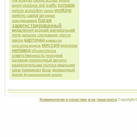
risk analysis
selling
savings account
turntable
traffic
stockout risk
agent
working
vehicle acquisition
vienna
working capital
автокран
багаж
аэродинамика
зарегистрированный
видалення
вхідний матеріальний
потік
дальнее следование
збиток
карточка
звязок
конвассер
миссия
моисеева
логістична модель
неліквід
объем спроса
ответственность
передний
багажник
пригородный автобус
разделительная полоса
реальная
терминал
цена
флаг
форвардный
рынок
функциональный анализ
Терминология в логистике и на транспорте
Copyright 