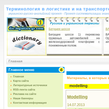
Терминология в логистике и на транспорт
украинско-русско-английский проект - Проект систематизации знан
Бегущее шоссе
B
Бегущее шоссе 1) перевозка
BA
груженых автомобилей на
Op
железнодорожной платформе с
ai
пониженным полом.
Главная
Главное меню
Главная
Материалы, в которых вс
Карта сайта
Литературные источники
modelling
RSS-лента сайта
Реклама на сайте
Modelling
Наши баннеры
Контактная информация
14.07.2013