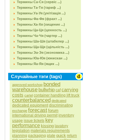
Термины Са-Ся (сервіс ...)
Термины Та-Тя (тариф ...)
Термины Уа-Уя (унітізація ...)
Термины Фа-Фя (фрахт ...)
Термины Ха-Хя (хищение ...)
Термины Ца-Ця (ценность ...)
Термины Ча-Чя (чартер ...)
Термины Ша-Шя (штабелер ...)
Термины Ща-Щя (щільність ...)
Термины Эа-Эя (экономика ...)
Термины Юа-Юя (юнискан ...)
Термины Яа-Яя (ящик ...)
Случайные тэги (tags)
bonded
approved workshop
warehouse
bullwhip
carrying
caf
costs
container handling lift truck
cartel
counterbalanced
dedicated
dedicated equipment
discriminating
forecast
forum
exchange
international driving permit
inventory
key
usage
issue tickets
performance
kissing
lavatory
legislation
materials requirements
quick
planning
packaging
plate
return