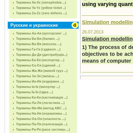
Термины Xa-Xz (xenophobia ...)
using varying quanti
Термины Ya-Yz (yellow ticket ..)
Термины Za-Zz (zero defects ...)
Simulation modelli
Русские и украинские
26.07.2013
Термины Аа-Ая (аутсорсинг ...)
Simulation modelli
Термины Ба-Бя (баланс ...)
Термины Ва-Вя (вексель ...)
1) The process of de
Термины Га-Гя (гудвилл ...)
objectives to be ach
Термины Да-Дя (дистрибуція...)
means of computer 
Термины Еа-Ея (експортер ...)
Термины Єа-Єя (єдиний ...)
Термины Жа-Жя (живой груз ...)
Термины За-Зя (запасы ...)
Термины Иа-Ия (издержки ...)
Термины Іа-Ія (імпортер ...)
Термины Їа-Їя (їздка ...)
Термины Ка-Кя (кастомізація ...)
Термины Ла-Ля (логистика ...)
Термины Ма-Мя (метод АВС ...)
Термины На-Ня (нормативы ...)
Термины Оа-Оя (опасность ...)
Термины Па-Пя (палетизація ...)
Термины Ра-Ря (риск системы ...)