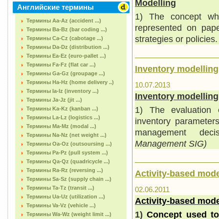
Modelling
Английские термины
1) The concept wher
Термины Aa-Az (accident ...)
represented on paper
Термины Ba-Bz (bar coding ...)
strategies or policies.
Термины Ca-Cz (cabotage ...)
Термины Da-Dz (distribution ...)
Термины Ea-Ez (euro-pallet ...)
Термины Fa-Fz (flat car ...)
Inventory modelling
Термины Ga-Gz (groupage ...)
Термины Ha-Hz (home delivery ..)
10.07.2013
Термины Ia-Iz (inventory ...)
Inventory modelling
Термины Ja-Jz (jit ...)
1) The evaluation o
Термины Ka-Kz (kanban ...)
Термины La-Lz (logistics ...)
inventory parameters
Термины Ma-Mz (modal ...)
management deci
Термины Na-Nz (net weight ...)
Management SIG)
Термины Oa-Oz (outsoursing ...)
Термины Pa-Pz (pull system ...)
Термины Qa-Qz (quadricycle ...)
Термины Ra-Rz (reversing ...)
Activity-based mode
Термины Sa-Sz (supply chain ...)
Термины Ta-Tz (transit ...)
02.06.2011
Термины Ua-Uz (utilization ...)
Activity-based mode
Термины Va-Vz (vehicle ...)
1)
Concept used to ‘
Термины Wa-Wz (weight limit ...)