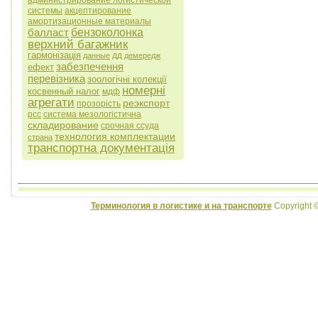
администрирование логистической
системы
акцептирование
амортизационные материалы
балласт
бензоколонка
верхний багажник
гармонізація
дд
данные
демередж
забезпечення
ефект
перевізника
зоологічні колекції
номерні
косвенный налог
мдф
агрегати
реэкспорт
прозорість
рсс
система мезологістична
складирование
срочная ссуда
технология комплектации
страна
транспортна документація
Терминология в логистике и на транспорте
Copyright 