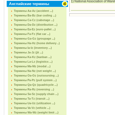
1) National Association of War
Английские термины
Термины Aa-Az (accident ...)
Термины Ba-Bz (bar coding ...)
Термины Ca-Cz (cabotage ...)
Термины Da-Dz (distribution ...)
Термины Ea-Ez (euro-pallet ...)
Термины Fa-Fz (flat car ...)
Термины Ga-Gz (groupage ...)
Термины Ha-Hz (home delivery ..)
Термины Ia-Iz (inventory ...)
Термины Ja-Jz (jit ...)
Термины Ka-Kz (kanban ...)
Термины La-Lz (logistics ...)
Термины Ma-Mz (modal ...)
Термины Na-Nz (net weight ...)
Термины Oa-Oz (outsoursing ...)
Термины Pa-Pz (pull system ...)
Термины Qa-Qz (quadricycle ...)
Термины Ra-Rz (reversing ...)
Термины Sa-Sz (supply chain ...)
Термины Ta-Tz (transit ...)
Термины Ua-Uz (utilization ...)
Термины Va-Vz (vehicle ...)
Термины Wa-Wz (weight limit ...)