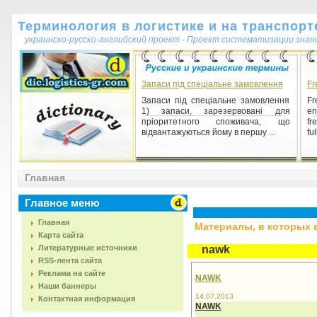
Терминология в логистике и на транспорт
украинско-русско-английский проект - Проект систематизации знан
Запаси під спеціальне замовлення
Fr
Запаси під спеціальне замовлення
Fr
1) запаси, зарезервовані для
en
пріоритетного споживача, що
fr
відвантажуються йому в першу ...
ful
Главная
Главное меню
Главная
Материалы, в которых вс
Карта сайта
Литературные источники
nawk
RSS-лента сайта
Реклама на сайте
NAWK
Наши баннеры
14.07.2013
Контактная информация
NAWK