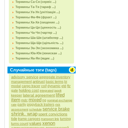
Термины Са-Ся (сервіс ...)
Термины Та-Тя (тариф ...)
Термины Уа-Уя (унітізація ...)
Термины Фа-Фя (фрахт ...)
Термины Ха-Хя (хищение ...)
Термины Ца-Ця (ценность ...)
Термины Ча-Чя (чартер ...)
Термины Ша-Шя (штабелер ...)
Термины Ща-Щя (щільність ...)
Термины Эа-Эя (экономика ...)
Термины Юа-Юя (юнискан ...)
Термины Яа-Яя (ящик ...)
Случайные тэги (tags)
advisory service
aggregate inventory
antirust
management
basic terms
bi
modal
cargo tracer
coif
dynamic
etd
ftz
holding cost
gate
integrated
jagolt
lifed
lateral agreement
keeper
item
mixed
mdc
ng
nominal exchange
parity
piggyback trailers
rate
risk
service brake
assessment
schedule
shrink. wrap
spent convictions
tide
tramp cargoes
turning
transport link
xenon
values
turns count