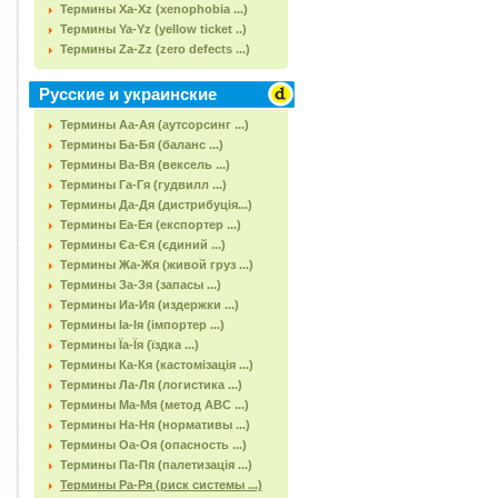
Термины Xa-Xz (xenophobia ...)
Термины Ya-Yz (yellow ticket ..)
Термины Za-Zz (zero defects ...)
Русские и украинские
Термины Аа-Ая (аутсорсинг ...)
Термины Ба-Бя (баланс ...)
Термины Ва-Вя (вексель ...)
Термины Га-Гя (гудвилл ...)
Термины Да-Дя (дистрибуція...)
Термины Еа-Ея (експортер ...)
Термины Єа-Єя (єдиний ...)
Термины Жа-Жя (живой груз ...)
Термины За-Зя (запасы ...)
Термины Иа-Ия (издержки ...)
Термины Іа-Ія (імпортер ...)
Термины Їа-Їя (їздка ...)
Термины Ка-Кя (кастомізація ...)
Термины Ла-Ля (логистика ...)
Термины Ма-Мя (метод АВС ...)
Термины На-Ня (нормативы ...)
Термины Оа-Оя (опасность ...)
Термины Па-Пя (палетизація ...)
Термины Ра-Ря (риск системы ...)