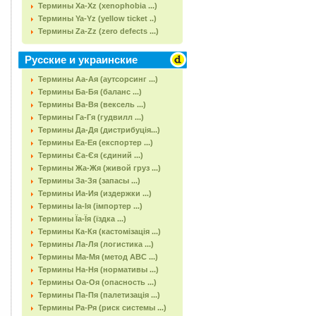
Термины Xa-Xz (xenophobia ...)
Термины Ya-Yz (yellow ticket ..)
Термины Za-Zz (zero defects ...)
Русские и украинские
Термины Аа-Ая (аутсорсинг ...)
Термины Ба-Бя (баланс ...)
Термины Ва-Вя (вексель ...)
Термины Га-Гя (гудвилл ...)
Термины Да-Дя (дистрибуція...)
Термины Еа-Ея (експортер ...)
Термины Єа-Єя (єдиний ...)
Термины Жа-Жя (живой груз ...)
Термины За-Зя (запасы ...)
Термины Иа-Ия (издержки ...)
Термины Іа-Ія (імпортер ...)
Термины Їа-Їя (їздка ...)
Термины Ка-Кя (кастомізація ...)
Термины Ла-Ля (логистика ...)
Термины Ма-Мя (метод АВС ...)
Термины На-Ня (нормативы ...)
Термины Оа-Оя (опасность ...)
Термины Па-Пя (палетизація ...)
Термины Ра-Ря (риск системы ...)