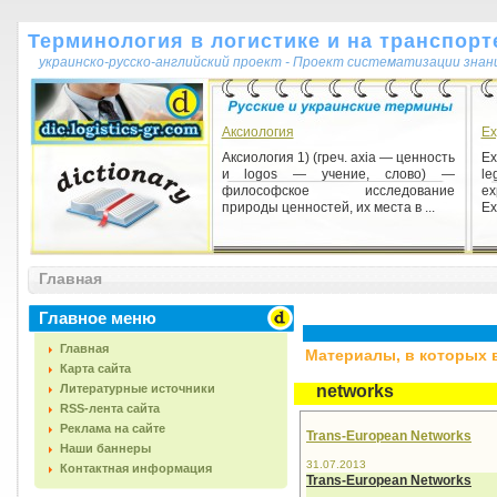
Терминология в логистике и на транспорт
украинско-русско-английский проект - Проект систематизации знан
Аксиология
Ex
Аксиология 1) (греч. axia — ценность
Ex
и logos — учение, слово) —
le
философское исследование
ex
природы ценностей, их места в ...
Ex
Главная
Главное меню
Главная
Материалы, в которых вс
Карта сайта
Литературные источники
networks
RSS-лента сайта
Реклама на сайте
Trans-European Networks
Наши баннеры
31.07.2013
Контактная информация
Trans-European Networks