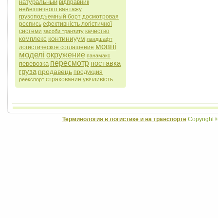
натуральный
відправник
небезпечного вантажу
грузоподъемный борт
досмотровая
роспись
ефективність логістичної
системи
качество
засоби транзиту
континиуум
комплекс
ландшафт
мовні
логистическое соглашение
моделі
окружение
панамакс
пересмотр
поставка
перевозка
груза
продавець
продукция
страхование
увічливість
реекспорт
Терминология в логистике и на транспорте
Copyright 