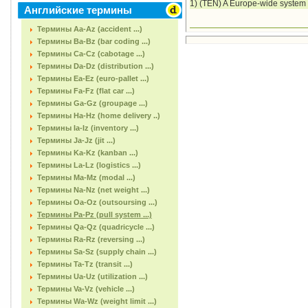
1) (TEN) A Europe-wide system 
Английские термины
Термины Aa-Az (accident ...)
Термины Ba-Bz (bar coding ...)
Термины Ca-Cz (cabotage ...)
Термины Da-Dz (distribution ...)
Термины Ea-Ez (euro-pallet ...)
Термины Fa-Fz (flat car ...)
Термины Ga-Gz (groupage ...)
Термины Ha-Hz (home delivery ..)
Термины Ia-Iz (inventory ...)
Термины Ja-Jz (jit ...)
Термины Ka-Kz (kanban ...)
Термины La-Lz (logistics ...)
Термины Ma-Mz (modal ...)
Термины Na-Nz (net weight ...)
Термины Oa-Oz (outsoursing ...)
Термины Pa-Pz (pull system ...)
Термины Qa-Qz (quadricycle ...)
Термины Ra-Rz (reversing ...)
Термины Sa-Sz (supply chain ...)
Термины Ta-Tz (transit ...)
Термины Ua-Uz (utilization ...)
Термины Va-Vz (vehicle ...)
Термины Wa-Wz (weight limit ...)