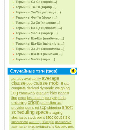
Термины Са-Ся (сервіс ...)
Термины Та-Тя (тариф ...)
Термины Уа-Уя (унітізація ...)
Термины Фа-Фя (фрахт ...)
Термины Ха-Хя (хищение ...)
Термины Ца-Ця (ценность ...)
Термины Ча-Чя (чартер ...)
Термины Ша-Шя (штабелер ...)
Термины Ща-Щя (щільність ...)
Термины Эа-Эя (экономика ...)
Термины Юа-Юя (юнискан ...)
Термины Яа-Яя (ящик ...)
Случайные тэги (tags)
average
adr
agv
availability
clause
caisse mobile
boo
citb
derived
dynamic weighing
complete
fog
hidx
framework
gradient
isocost
nfda
line
les routiers
labels
life cycle
origin
ordering
protection act
short
scp
provider
pump
shipping
rpi
scheduling
space
staging
stockout risk
stochastic
stock point
warning triangle
subordinate
авансовые
вес
антивспениватель
баланс
закупки