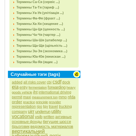
Термины Са-Ся (сервіс ...)
Термины Та-Тя (тариф ...)
Термины Уа-Уя (унітізація ...)
Термины Фа-Фя (фрахт ...)
Термины Ха-Хя (хищение ...)
Термины Ца-Ця (ценность ...)
Термины Ча-Чя (чартер ...)
Термины Ша-Шя (штабелер ...)
Термины Ща-Щя (щільність ...)
Термины Эа-Эя (экономика ...)
Термины Юа-Юя (юнискан ...)
Термины Яа-Яя (ящик ...)
Случайные тэги (tags)
csdf
added
all risks cover
cbi
dock
eia
forwarding
entry
fermentation
heavy
iht
international driving
goods vehicle
nfda
permit
maxi
mmo
measurement ton
order
practice
principle
provider
representation
rpo
tgv
travel
trucking
uirr
utility
underrun
company
vocational
vsib
written
активные
бегущее шоссе
основные фонды
ведомость материалов
брызговик
вертикальний
інформаційний потік