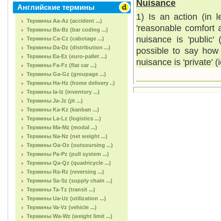
Nuisance
Английские термины
1) Is an action (in 
Термины Aa-Az (accident ...)
'reasonable comfort an
Термины Ba-Bz (bar coding ...)
nuisance is 'public
Термины Ca-Cz (cabotage ...)
Термины Da-Dz (distribution ...)
possible to say how m
Термины Ea-Ez (euro-pallet ...)
nuisance is 'private' 
Термины Fa-Fz (flat car ...)
Термины Ga-Gz (groupage ...)
Термины Ha-Hz (home delivery ..)
Термины Ia-Iz (inventory ...)
Термины Ja-Jz (jit ...)
Термины Ka-Kz (kanban ...)
Термины La-Lz (logistics ...)
Термины Ma-Mz (modal ...)
Термины Na-Nz (net weight ...)
Термины Oa-Oz (outsoursing ...)
Термины Pa-Pz (pull system ...)
Термины Qa-Qz (quadricycle ...)
Термины Ra-Rz (reversing ...)
Термины Sa-Sz (supply chain ...)
Термины Ta-Tz (transit ...)
Термины Ua-Uz (utilization ...)
Термины Va-Vz (vehicle ...)
Термины Wa-Wz (weight limit ...)