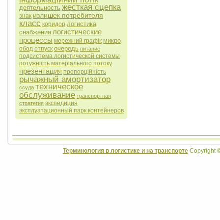
жесткая сцепка
деятельность
излишек потребителя
знак
класс
логистика
коридор
логистические
снабжения
процессы
микро
мережний графік
очередь
обод
отпуск
питание
подсистема логистической системы
потужність матеріального потоку
презентация
пропорційність
рычажный амортизатор
техническое
ссуда
обслуживание
транспортная
экспедиция
стратегия
эксплуатационный парк контейнеров
Терминология в логистике и на транспорте
Copyright 