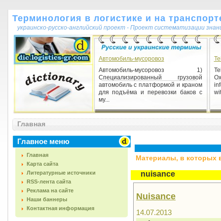
Терминология в логистике и на транспорт
украинско-русско-английский проект - Проект систематизации знан
Автомобиль-мусоровоз
Te
Автомобиль-мусоровоз 1)
Te
Специализированный грузовой
Ox
автомобиль с платформой и краном
in
для подъёма и перевозки баков с
wit
му...
Главная
Главное меню
Главная
Материалы, в которых вс
Карта сайта
Литературные источники
nuisance
RSS-лента сайта
Реклама на сайте
Nuisance
Наши баннеры
Контактная информация
14.07.2013