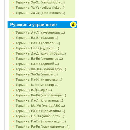
Термины Xa-Xz (xenophobia ...)
Термины Ya-Yz (yellow ticket ..)
Термины Za-Zz (zero defects ...)
Русские и украинские
Термины Аа-Ая (аутсорсинг ...)
Термины Ба-Бя (баланс ...)
Термины Ва-Вя (вексель ...)
Термины Га-Гя (гудвилл ...)
Термины Да-Дя (дистрибуція...)
Термины Еа-Ея (експортер ...)
Термины Єа-Єя (єдиний ...)
Термины Жа-Жя (живой груз ...)
Термины За-Зя (запасы ...)
Термины Иа-Ия (издержки ...)
Термины Іа-Ія (імпортер ...)
Термины Їа-Їя (їздка ...)
Термины Ка-Кя (кастомізація ...)
Термины Ла-Ля (логистика ...)
Термины Ма-Мя (метод АВС ...)
Термины На-Ня (нормативы ...)
Термины Оа-Оя (опасность ...)
Термины Па-Пя (палетизація ...)
Термины Ра-Ря (риск системы ...)