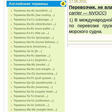
17.08.2011
Английские термины
Перевозчик, не в
Термины Aa-Az (accident ...)
carrier
—
NVOC
С)
Термины Ba-Bz (bar coding ...)
1)
В международной
Термины Ca-Cz (cabotage ...)
Термины Da-Dz (distribution ...)
по перевозке гру
Термины Ea-Ez (euro-pallet ...)
морского судна.
Термины Fa-Fz (flat car ...)
Термины Ga-Gz (groupage ...)
Термины Ha-Hz (home delivery ..)
Термины Ia-Iz (inventory ...)
Термины Ja-Jz (jit ...)
Термины Ka-Kz (kanban ...)
Термины La-Lz (logistics ...)
Термины Ma-Mz (modal ...)
Термины Na-Nz (net weight ...)
Термины Oa-Oz (outsoursing ...)
Термины Pa-Pz (pull system ...)
Термины Qa-Qz (quadricycle ...)
Термины Ra-Rz (reversing ...)
Термины Sa-Sz (supply chain ...)
Термины Ta-Tz (transit ...)
Термины Ua-Uz (utilization ...)
Термины Va-Vz (vehicle ...)
Термины Wa-Wz (weight limit ...)