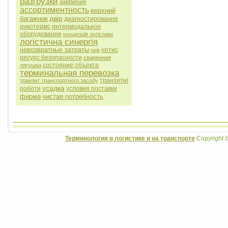
разгрузки
амфибия
ассортиментность
верхний
двір
багажник
диагностирование
инкотермс
интермодальное
оборудование
концепція логістики
логістична синергія
невозвратные затраты
нотис
нив
ресурс безопасности
сваренная
состояние объекта
лягушка
терминальная перевозка
транзитні
транзит транспортного засобу
усадка
роботи
условия поставки
фирма
чистая потребность
Терминология в логистике и на транспорте
Copyright 