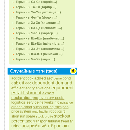
Термины Са-Ся (сервіс ...)
Термины Та-Тя (тариф ...)
Термины Уа-Уя (унітізація ...)
Термины Фа-Фя (фрахт ...)
Термины Ха-Хя (хищение ...)
Термины Ца-Ця (ценность ...)
Термины Ча-Чя (чартер ...)
Термины Ша-Шя (штабелер ...)
Термины Ща-Щя (щільність ...)
Термины Эа-Эя (экономика ...)
Термины Юа-Юя (юнискан ...)
Термины Яа-Яя (ящик ...)
Случайные тэги (tags)
added
accident book
aetr
bond
berne
cit
cab
dependent demand
ddo
equipment
efficient
entity
envelope
establishment
export
declaration
inventory costs
firm
logistics service
networks
nfc
nuisance
pan
order picking
outbound logistics
price system
robotics
rti
road haulier
stockout
short run
spare
stock profile
percentage
transport tribunal
tread
tv
аварийный сброс
акт
urine