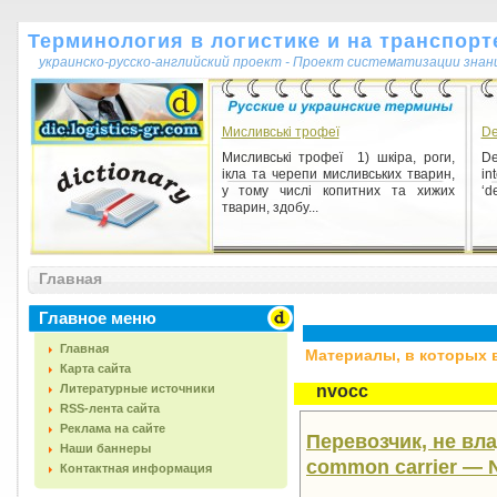
Терминология в логистике и на транспорт
украинско-русско-английский проект - Проект систематизации знан
Мисливські трофеї
De
Мисливські трофеї 1) шкіра, роги,
De
ікла та черепи мисливських тварин,
in
у тому числі копитних та хижих
‘de
тварин, здобу...
Главная
Главное меню
Главная
Материалы, в которых вс
Карта сайта
Литературные источники
nvocс
RSS-лента сайта
Реклама на сайте
Перевозчик, не вл
Наши баннеры
common carrier —
Контактная информация