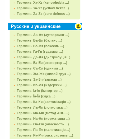
Термины Xa-Xz (xenophobia ...)
Термины Ya-Yz (yellow ticket ..)
Термины Za-Zz (zero defects ...)
Русские и украинские
Термины Аа-Ая (аутсорсинг ...)
Термины Ба-Бя (баланс ...)
Термины Ва-Вя (вексель ...)
Термины Га-Гя (гудвилл ...)
Термины Да-Дя (дистрибуція...)
Термины Еа-Ея (експортер ...)
Термины Єа-Єя (єдиний ...)
Термины Жа-Жя (живой груз ...)
Термины За-Зя (запасы ...)
Термины Иа-Ия (издержки ...)
Термины Іа-Ія (імпортер ...)
Термины Їа-Їя (їздка ...)
Термины Ка-Кя (кастомізація ...)
Термины Ла-Ля (логистика ...)
Термины Ма-Мя (метод АВС ...)
Термины На-Ня (нормативы ...)
Термины Оа-Оя (опасность ...)
Термины Па-Пя (палетизація ...)
Термины Ра-Ря (риск системы ...)