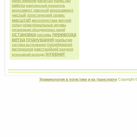
капитал
качество
канал зовнішній
работы
комплексный показатель
коносамент
коносамент сквозной
чистый
логистический сервис
масштаб
мезологистика
митний
склад
нематериальные активы
организация объединенных наций
остановка
перевозка
пассивы
ветра
планування
прибытие
спецификация
система вытягивания
материалов
інвестиційний рахунок
інтернет
інтенсивний розподіл
Терминология в логистике и на транспорте
Copyright 