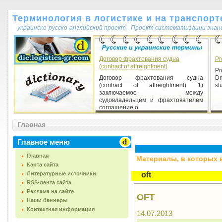
Терминология в логистике и на транспорт
украинско-русско-английский проект - Проект систематизации знан
Договор фрахтования судна
Pr
(contract of affreightment)
Pr
Договор фрахтования судна
Dr
(contract of affreightment) 1)
stu
заключаемое между
судовладельцем и фрахтователем
соглашение о ...
Главная
Главное меню
Главная
Материалы, в которых вс
Карта сайта
Литературные источники
oft
RSS-лента сайта
Реклама на сайте
OFT
Наши баннеры
Контактная информация
14.07.2013