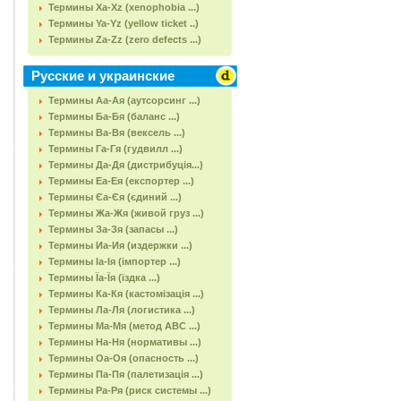
Термины Xa-Xz (xenophobia ...)
Термины Ya-Yz (yellow ticket ..)
Термины Za-Zz (zero defects ...)
Русские и украинские
Термины Аа-Ая (аутсорсинг ...)
Термины Ба-Бя (баланс ...)
Термины Ва-Вя (вексель ...)
Термины Га-Гя (гудвилл ...)
Термины Да-Дя (дистрибуція...)
Термины Еа-Ея (експортер ...)
Термины Єа-Єя (єдиний ...)
Термины Жа-Жя (живой груз ...)
Термины За-Зя (запасы ...)
Термины Иа-Ия (издержки ...)
Термины Іа-Ія (імпортер ...)
Термины Їа-Їя (їздка ...)
Термины Ка-Кя (кастомізація ...)
Термины Ла-Ля (логистика ...)
Термины Ма-Мя (метод АВС ...)
Термины На-Ня (нормативы ...)
Термины Оа-Оя (опасность ...)
Термины Па-Пя (палетизація ...)
Термины Ра-Ря (риск системы ...)