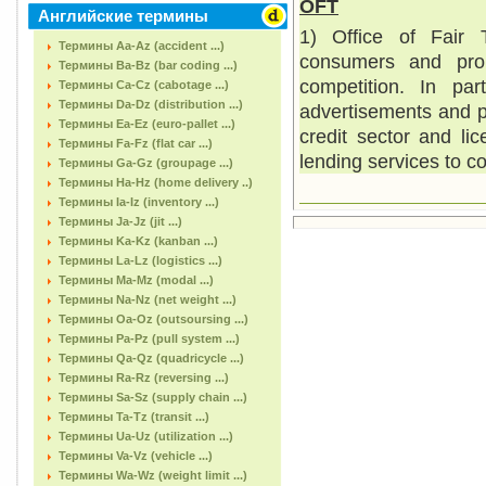
OFT
Английские термины
1) Office of Fair T
Термины Aa-Az (accident ...)
consumers and prom
Термины Ba-Bz (bar coding ...)
competition. In par
Термины Ca-Cz (cabotage ...)
Термины Da-Dz (distribution ...)
advertisements and 
Термины Ea-Ez (euro-pallet ...)
credit sector and li
Термины Fa-Fz (flat car ...)
lending services to 
Термины Ga-Gz (groupage ...)
Термины Ha-Hz (home delivery ..)
Термины Ia-Iz (inventory ...)
Термины Ja-Jz (jit ...)
Термины Ka-Kz (kanban ...)
Термины La-Lz (logistics ...)
Термины Ma-Mz (modal ...)
Термины Na-Nz (net weight ...)
Термины Oa-Oz (outsoursing ...)
Термины Pa-Pz (pull system ...)
Термины Qa-Qz (quadricycle ...)
Термины Ra-Rz (reversing ...)
Термины Sa-Sz (supply chain ...)
Термины Ta-Tz (transit ...)
Термины Ua-Uz (utilization ...)
Термины Va-Vz (vehicle ...)
Термины Wa-Wz (weight limit ...)