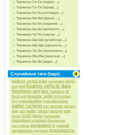
Термины Са-Ся (сервіс ...)
Термины Та-Тя (тариф ...)
Термины Уа-Уя (унітізація ...)
Термины Фа-Фя (фрахт ...)
Термины Ха-Хя (хищение ...)
Термины Ца-Ця (ценность ...)
Термины Ча-Чя (чартер ...)
Термины Ша-Шя (штабелер ...)
Термины Ща-Щя (щільність ...)
Термины Эа-Эя (экономика ...)
Термины Юа-Юя (юнискан ...)
Термины Яа-Яя (ящик ...)
Случайные тэги (tags)
balloon
central ticket
damp
corporation
floating vehicle data
end
ece
gvc
freedoms
gmt
handling lift
linguistic skills
truck
just
lot number
manslaughter
manufacturing
lvro
pallet racking
pan
periodic
person
public
play
psv
railway
sensing
spte
tipper
t2000
stroke
transaction
аварийная оговорка
безопасное
відправка
гп
давний
расстояние
доходность
автомобиль
договор