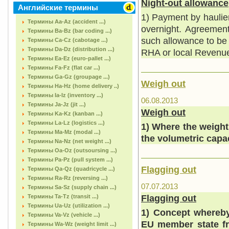
Night-out allowance
Английские термины
1) Payment by haulie
Термины Aa-Az (accident ...)
overnight. Agreemen
Термины Ba-Bz (bar coding ...)
such allowance to be p
Термины Ca-Cz (cabotage ...)
Термины Da-Dz (distribution ...)
RHA or local Revenue 
Термины Ea-Ez (euro-pallet ...)
Термины Fa-Fz (flat car ...)
Термины Ga-Gz (groupage ...)
Weigh out
Термины Ha-Hz (home delivery ..)
Термины Ia-Iz (inventory ...)
06.08.2013
Термины Ja-Jz (jit ...)
Weigh out
Термины Ka-Kz (kanban ...)
Термины La-Lz (logistics ...)
1) Where the weight 
Термины Ma-Mz (modal ...)
the volumetric capaci
Термины Na-Nz (net weight ...)
Термины Oa-Oz (outsoursing ...)
Термины Pa-Pz (pull system ...)
Flagging out
Термины Qa-Qz (quadricycle ...)
Термины Ra-Rz (reversing ...)
07.07.2013
Термины Sa-Sz (supply chain ...)
Flagging out
Термины Ta-Tz (transit ...)
Термины Ua-Uz (utilization ...)
1) Concept where
Термины Va-Vz (vehicle ...)
EU member state fr
Термины Wa-Wz (weight limit ...)