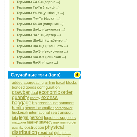
Термины Са-Ся (сервіс ...)
Термины Та-Тя (тариф ...)
Термины Уа-Уя (унітізація ...)
Термины Фа-Фя (фрахт ...)
Термины Ха-Хя (хищение ...)
Термины Ца-Ця (ценность ...)
Термины Ча-Чя (чартер ...)
Термины Ша-Шя (штабелер ...)
Термины Ща-Щя (щільність ...)
Термины Эа-Эя (экономика ...)
Термины Юа-Юя (юнискан ...)
Термины Яа-Яя (ящик ...)
Случайные тэги (tags)
airline
added
aggregating
bacat
blocks
configuration
bonded goods
drawbar
economic order
dual
excess
quantity
energy
baggage
ftp
greenhouse
hammers
health
heavy locomotive
horsepower
huckepak
international sea transport
legal person
logistics suppliers
iota
market strategy
mapджин
maximum order
physical
obstruction
quantity
distribution
residual
right
rtietb