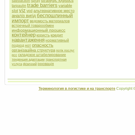
strategic logistics
satisfaction
spray
trade barriers
variable
tarpaulin
viz
slot
альтернативное место
vpd
беспошлинный
аналіз вигід
импорт
ведомость материалов
встречный товарообмен
информационный процесс
контейнер
кредит
користь
навантаження
нормативный
опасность
подход
нот
організаційна структура
потік послуг
складское штабелирование
рсс
тенденция адаптации
транспортная
інновація
услуга
фізичний
Терминология в логистике и на транспорте
Copyright 