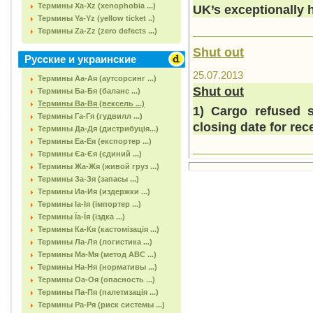
Термины Xa-Xz (xenophobia ...)
UK
’s exceptionally 
Термины Ya-Yz (yellow ticket ..)
Термины Za-Zz (zero defects ...)
Shut out
Русские и украинские
25.07.2013
Термины Аа-Ая (аутсорсинг ...)
Shut out
Термины Ба-Бя (баланс ...)
Термины Ва-Вя (вексель ...)
1) Cargo refused s
Термины Га-Гя (гудвилл ...)
closing date for rec
Термины Да-Дя (дистрибуція...)
Термины Еа-Ея (експортер ...)
Термины Єа-Єя (єдиний ...)
Термины Жа-Жя (живой груз ...)
Термины За-Зя (запасы ...)
Термины Иа-Ия (издержки ...)
Термины Іа-Ія (імпортер ...)
Термины Їа-Їя (їздка ...)
Термины Ка-Кя (кастомізація ...)
Термины Ла-Ля (логистика ...)
Термины Ма-Мя (метод АВС ...)
Термины На-Ня (нормативы ...)
Термины Оа-Оя (опасность ...)
Термины Па-Пя (палетизація ...)
Термины Ра-Ря (риск системы ...)