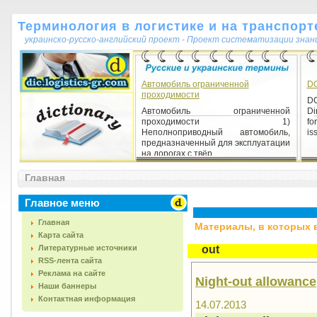
Терминология в логистике и на транспорт
украинско-русско-английский проект - Проект систематизации знан
Автомобиль ограниченной
DG
проходимости
D
Автомобиль ограниченной
Di
проходимости 1)
fo
Неполноприводный автомобиль,
is
предназначенный для эксплуатации
на дорогах с твёр...
Главная
Главное меню
Главная
Материалы, в которых вс
Карта сайта
Литературные источники
out
RSS-лента сайта
Реклама на сайте
Night-out allowance
Наши баннеры
Контактная информация
14.07.2013